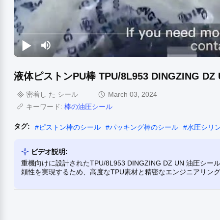
液体ピストンPU棒 TPU/8L953 DINGZING
密着し た シール
March 03, 2024
キーワード:
棒の油圧シール
タグ:
#
ピストン棒のシール
#
パッキング棒のシール
#
水圧シリ
ビデオ説明:
重機向けに設計されたTPU/8L953 DINGZING DZ UN
頼性を実現するため、高度なTPU素材と精密なエンジニアリン