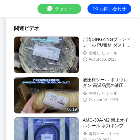
チャット
お問い合わせ
関連ビデオ
台湾DINGZINGブランド
シール PU素材 ダストシ
ール (油圧シリンダー用)
密着し た シール
August 06, 2025
00:08
液圧棒シール ポリウレ
タン 高温品質の液圧シ
ール
密着し た シール
October 18, 2024
00:19
AMC-30A-M2 海上オイ
ルシール 水力ポンプ モ
ーターオイルシール修理
海底シール キット
キット 船舶用