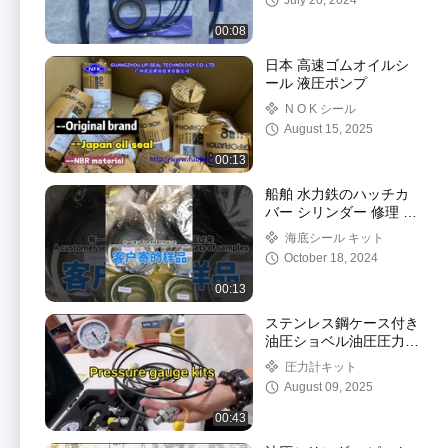
July 20, 2024
00:08
日本 高速ゴムオイルシ
ール 液圧ポンプ
N O K シール
August 15, 2025
00:13
船舶 水力鉄のハッチカ
バー シリンダー 修理 シ
ールキット
海底シール キット
October 18, 2024
00:13
ステンレス鋼ケース付き
油圧ショベル油圧圧力テ
ストゲージキット
圧力計キット
August 09, 2025
00:43