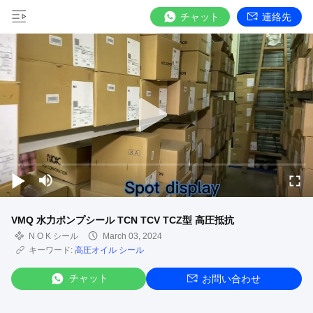
チャット
連絡先
VMQ 水力ポンプシール TCN TCV TCZ型 高圧抵抗
N O K シール
March 03, 2024
キーワード:
高圧オイル シール
チャット
お問い合わせ