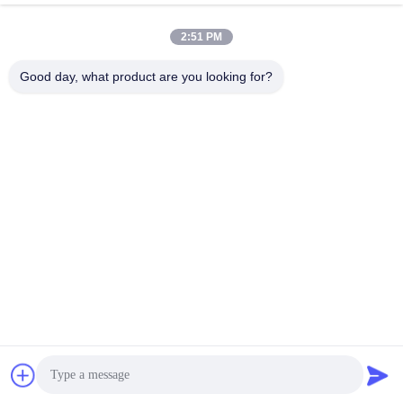
January 11, 2026
August 15, 2025
2:51 PM
Good day, what product are you looking for?
00:42
00:08
OSI ポリウレタンゴムワイパーシール
AMC-30A-M2 海上オイルシール 水力
U801 材質 掘削機油圧シール
ポンプ モーターオイルシール修理キ
ット 船舶用
N O K シール
海底シール キット
August 15, 2025
July 20, 2024
00:13
00:43
船舶 水力鉄のハッチカバー シリンダ
ステンレス鋼ケース付き油圧ショベ
ー 修理 シールキット
ル油圧圧力テストゲージキット
海底シール キット
圧力計キット
October 18, 2024
August 09, 2025