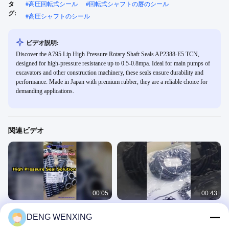
タ
#
高圧回転式シール
#
回転式シャフトの唇のシール
グ:
#
高圧シャフトのシール
ビデオ説明:
Discover the A795 Lip High Pressure Rotary Shaft Seals AP2388-E5 TCN,
designed for high-pressure resistance up to 0.5-0.8mpa. Ideal for main pumps of
excavators and other construction machinery, these seals ensure durability and
performance. Made in Japan with premium rubber, they are a reliable choice for
demanding applications.
関連ビデオ
00:05
00:43
日本工場OUY PU材質標準サイズ油圧
高品質の卸売日本ゴムOリング 黒
DENG WENXING
シリンダ用高圧ピストンロッドシー
NBRシール 建設業界向け
ル
N O K シール
N O K シール