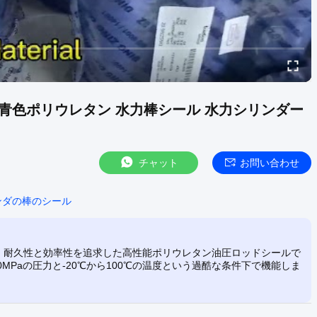
L953 青色ポリウレタン 水力棒シール 水力シリンダー
チャット
お問い合わせ
ンダの棒のシール
ご紹介します。耐久性と効率性を追求した高性能ポリウレタン油圧ロッドシールで
Paの圧力と-20℃から100℃の温度という過酷な条件下で機能しま