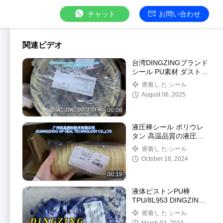
チャット
お問い合わせ
関連ビデオ
台湾DINGZINGブランド
シール PU素材 ダストシ
ール (油圧シリンダー用)
密着し た シール
August 06, 2025
00:08
液圧棒シール ポリウレ
タン 高温品質の液圧シ
ール
密着し た シール
October 18, 2024
00:19
液体ピストンPU棒
TPU/8L953 DINGZING
DZ UNポリウレタン液
密着し た シール
体棒シール