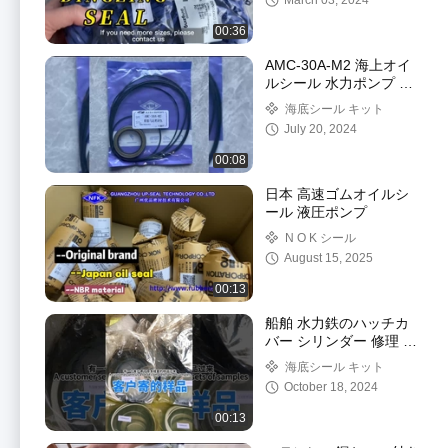
March 03, 2024
00:36
AMC-30A-M2 海上オイ
ルシール 水力ポンプ モ
ーターオイルシール修理
海底シール キット
キット 船舶用
July 20, 2024
00:08
日本 高速ゴムオイルシ
ール 液圧ポンプ
N O K シール
August 15, 2025
00:13
船舶 水力鉄のハッチカ
バー シリンダー 修理 シ
ールキット
海底シール キット
October 18, 2024
00:13