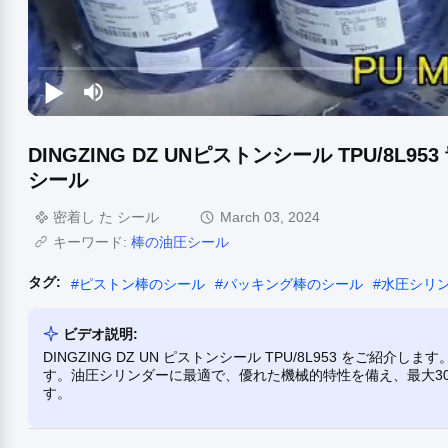
DINGZING DZ UNピストンシール TPU/8
シール
密着し た シール
March 03, 2024
キーワード:
棒の油圧シール
タグ:
#
ピストン棒のシール
#
パッキング棒のシール
#
水圧シリ
ビデオ説明:
DINGZING DZ UN ピストンシール TPU/8L953 を
す。油圧シリンダーに最適で、優れた機械的特性を備え、最大30M
す。