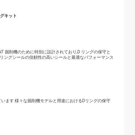
リングキット
ter CAT 掘削機のために特別に設計されており,D リングの保守と
のDリングシールの信頼性の高いシールと最適なパフォーマンス
されています.様々な掘削機モデルと用途におけるDリングの保守