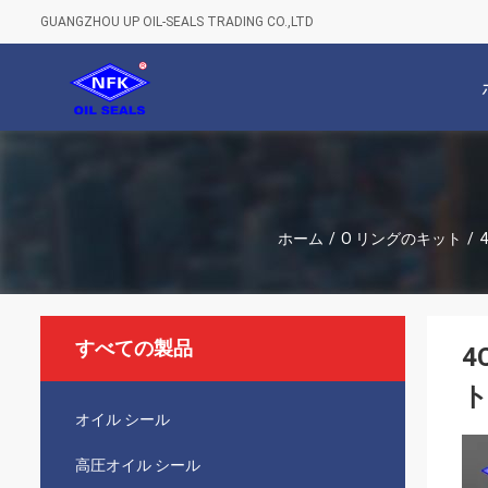
GUANGZHOU UP OIL-SEALS TRADING CO.,LTD
ホーム
/
O リングのキット
/
すべての製品
4
ト
オイル シール
高圧オイル シール