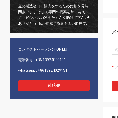
金の製造者は、購入をするために私を長時
古い顧
間救います!そして専門の提案を常に与え
実な1
て、ビジネスの私をたくさん助けて下さい!
いつも
ありがとう! 私が推薦する最もよい順序で
び非常
すべて、良質の商品、速い船積みおよび非
推薦し
メ
常によいサービス。5つの星に値します! あ
なたのプロダクトによっては良質余りにう
まく見、多くを買うにはあなたのcompnay
コンタクトパーソン :
FION LIU
接触します
電話番号 :
+86 13924029131
whatsapp :
+8613924029131
連絡先