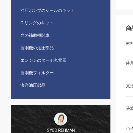
油圧ポンプのシールのキット
O リングのキット
商
弁の補助機関車
材
掘削機の油圧部品
エンジンのターボ充電器
使
掘削機フィルター
海洋油圧部品
支
受
ハ
SYED REHMAN