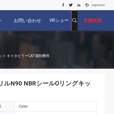
Japanese
VRショー
ト
お問い合わせ
見積依頼
グキット キャタピラーCAT掘削機用
ニトリルN90 NBRシールOリングキッ
名
Cater