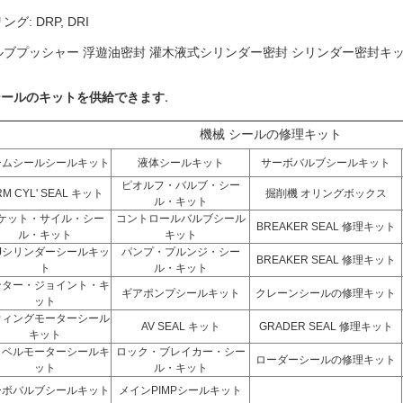
リング: DRP, DRI
ルブプッシャー
浮遊油密封 灌木液式シリンダー密封 シリンダー密封キ
シールのキットを供給できます.
機械 シールの修理キット
ームシールシールキット
液体シールキット
サーボバルブシールキット
ピオルフ・バルブ・シー
RM CYL' SEAL キット
掘削機 オリングボックス
ル・キット
ケット・サイル・シー
コントロールバルブシール
BREAKER SEAL 修理キット
ル・キット
キット
DJシリンダーシールキッ
パンプ・プルンジ・シー
BREAKER SEAL 修理キット
ト
ル・キット
ンター・ジョイント・キ
ギアポンプシールキット
クレーンシールの修理キット
ット
ウィングモーターシール
AV SEAL キット
GRADER SEAL 修理キット
キット
ラベルモーターシールキ
ロック・ブレイカー・シー
ローダーシールの修理キット
ット
ル・キット
ーボバルブシールキット
メインPIMPシールキット