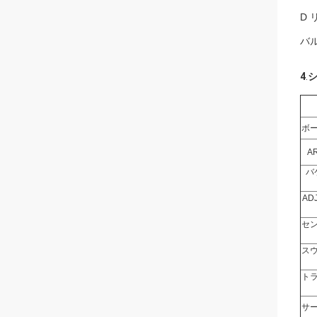
D 
バ
4
.
ボ
A
バ
A
セ
ス
ト
サ