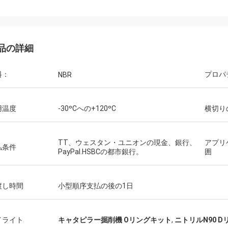
品の詳細
料：
プロパ
NBR
用温度
-30ºCへの+120ºC
横切り
TT、ウェスタン・ユニオンの現金、銀行、
アプリ
払条件
PayPal.HSBCの都市銀行。
囲
渡し時間
小型順序支払の後の1日
イライト
キャタピラー掘削機 Oリングキット
,
ニトリルN90 
Mutakilwaウイルソン アフリカ