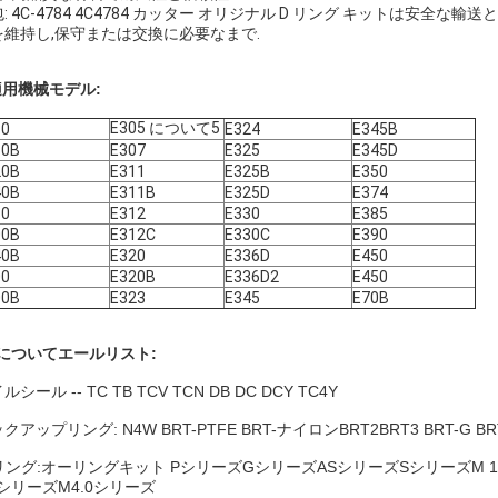
: 4C-4784 4C4784 カッター オリジナル D リング キットは安
を維持し,保守または交換に必要なまで.
適用機械モデル:
E305 について5
10
E324
E345B
10B
E307
E325
E345D
20B
E311
E325B
E350
40B
E311B
E325D
E374
80
E312
E330
E385
00B
E312C
E330C
E390
40B
E320
E336D
E450
00
E320B
E336D2
E450
00B
E323
E345
E70B
 について
エールリスト:
ルシール -- TC TB TCV TCN DB DC DCY TC4Y
クアップリング: N4W BRT-PTFE BRT-ナイロン
BRT2
BRT3 BRT-G BR
リング:オーリングキット PシリーズGシリーズASシリーズSシリーズM 1.5
0シリーズM4.0シリーズ