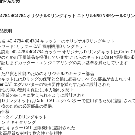
品の説明
-4784 4C4784 オリジナルDリングキット ニトリルN90 NBRシールO
製品説明
名: 4C-4784 4C4784 キャッターのオリジナルDリングキット
ワード: カッター CAT 掘削機用Dリングキット
説明: 4C-4784 4C4784 カッター オリジナル D リング キットは,Ca
換のための正規部品を提供しています.これらのキットは,Cater掘削機
保証しますカッター・エンジニアリングの高い基準を満たしています
:
れた品質と性能のためのオリジナルのキャター部品
合キットには,Dリングの保守と交換に必要なすべての部品が含まれます.
ter CAT エグババターの特殊要件を満たすために設計された
頼性の高い密封を保証し,水力漏れを防ぐ
削作業の厳しさに耐えられるように設計された
用:Dリングキットは,Cater CAT エグババターで使用するために設計
交換のための必須部品の提供.
仕様:
ットタイプ:Dリングキット
ランド:キャタリング
性:キャター CAT 掘削機用に設計された
料: 高品質な材料で耐久性と信頼性