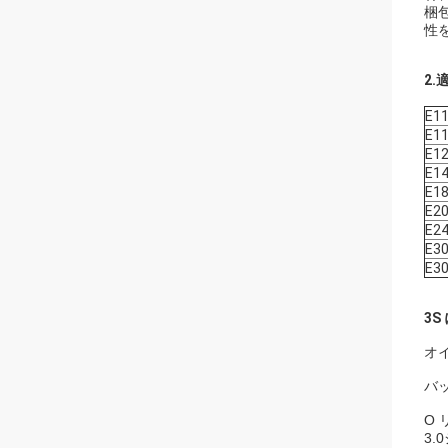
梱包
性
2.
E1
E1
E1
E1
E1
E2
E2
E3
E3
3S
オイ
バッ
O 
3.