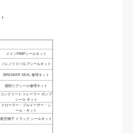
ット
メインPIMPシールキット
ソレノイドバルブシールキット
BREAKER SEAL 修理キット
掘削リグシール修理キット
コンクリート トレーラー ポンプ
シール キット
クローラー・ブルドーザー・シ
ール・キット
航空梯子 トラック シールキット