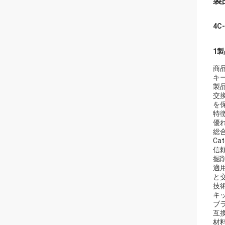
製
4C
1
商品
キー
製品
交
を
特徴
優
総
Ca
信
掘
適
と
技術
キ
ブ
互換
材