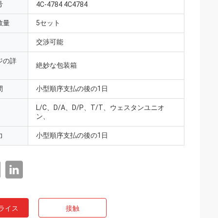
号
4C-4784 4C4784
数量
5セット
交渉可能
ジの詳
絶妙な包装箱
間
小型順序支払の後の1日
L/C、D/A、D/P、T/T、ウェスタンユニオ
ン、
力
小型順序支払の後の1日
ライス
接触