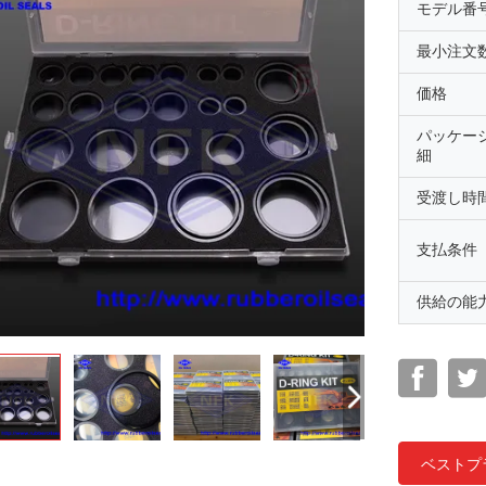
モデル番
最小注文
価格
パッケー
細
受渡し時
支払条件
供給の能
ベストプ