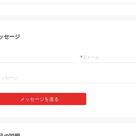
カーロ
客、事は、代理店プロダクトです確
よい常に製造者および専
00%才顕著なコスト パフォーマンス
ことは、商品良質、私達
通りまだあります。 速い船積みおよ
長いcoopertionをです。
によいservic私は値します5つの星に
ます!
ッセージ
メッセージを送る