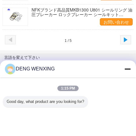
NFKブランド高品質MKB1300 U801 シールリング 油
圧ブレーカー ロックブレーカー シールキット
KONAN MKB1300 ブレーカー用
お問い合わせ
1 / 5
言語を変えて下さい
Japanese
DENG WENXING
1:15 PM
ホーム
|
私達について
|
私達に連絡しなさい
|
地図
|
Privacy Policy
Good day, what product are you looking for?
デスクトップの眺め
Copyright © 2018 - 2026 GUANGZHOU UP OIL-SEALS TRADING CO.,LTD.
All rights reserved.