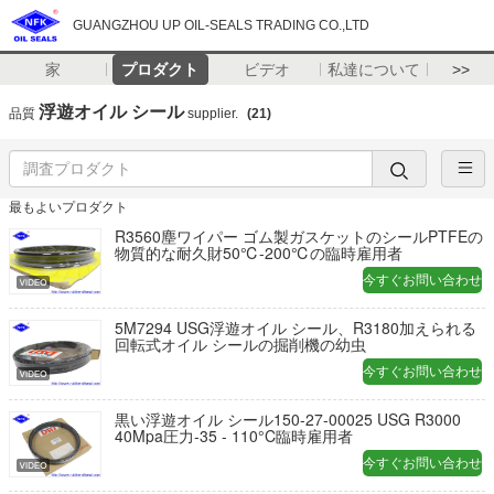
GUANGZHOU UP OIL-SEALS TRADING CO.,LTD
家
プロダクト
ビデオ
私達について
>>
浮遊オイル シール
品質
supplier.
(21)
最もよいプロダクト
R3560塵ワイパー ゴム製ガスケットのシールPTFEの
物質的な耐久財50℃-200℃の臨時雇用者
今すぐお問い合わせ
5M7294 USG浮遊オイル シール、R3180加えられる
回転式オイル シールの掘削機の幼虫
今すぐお問い合わせ
黒い浮遊オイル シール150-27-00025 USG R3000
40Mpa圧力-35 - 110°C臨時雇用者
今すぐお問い合わせ