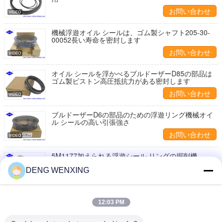
お問い合わせ
機械浮遊オイル シールは、ゴム製シャフト205-30-
00052長い寿命を密封します
お問い合わせ
オイル シールを浮かべるブルドーザーD85の部品は
ゴム製ピストン高圧抵抗力がある密封します
お問い合わせ
ブルドーザーD6の部品のための浮遊リング機械オイ
ル シールの高い引張強さ
お問い合わせ
5M1177加えられる浮遊シール リングの掘削機
HD2023 HD900-7 E312 R215の部品
DENG WENXING
お問い合わせ
塵ワイパーOリング オイル シール長い寿命を密封す
12:03 PM
るゴム製材料R2500水媒体
お問い合わせ