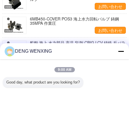
お問い合わせ
6MB450-COVER POS3 海上水力回転バルブ 鋳鋼
35MPA 作業圧
お問い合わせ
船舶 海上 水力部品 高温 SUN CBIG LCV 鋳鉄 反バラ
ンスバルブ
DENG WENXING
お問い合わせ
HP08 バランス バランス バランス バランス バランス
9:00 AM
バランス バランス バランス バランス バランス バラ
ンス バランス バランス バランス バランス バランス
お問い合わせ
バランス バランス バランス バランス バランス
Good day, what product are you looking for?
1 / 3
言語を変えて下さい
Japanese