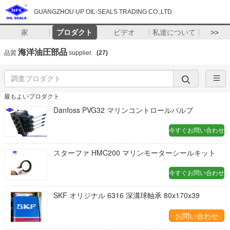
GUANGZHOU UP OIL-SEALS TRADING CO.,LTD
家
プロダクト
ビデオ
私達について
>>
海洋油圧部品
品質
supplier.
(27)
最もよいプロダクト
Danfoss PVG32 マリンコントロールバルブ
今すぐお問い合わせ
スターファ HMC200 マリンモーターシールキット
今すぐお問い合わせ
SKF オリジナル 6316 深溝球軸承 80x170x39
お問い合わせ