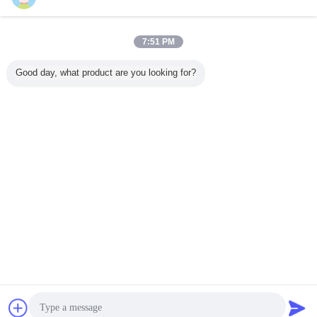
お問い合わせ
幼虫320D 179-9806 57244油圧石油フィルター
7:51 PM
425mmの高さ
お問い合わせ
Good day, what product are you looking for?
1 / 4
言語を変えて下さい
Japanese
ホーム
|
私達について
|
私達に連絡しなさい
|
地図
|
Privacy Policy
デスクトップの眺め
Copyright © 2018 - 2026 GUANGZHOU UP OIL-SEALS TRADING CO.,LTD.
All rights reserved.
チャット
見積依頼