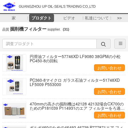
GUANGZHOU UP OIL-SEALS TRADING CO.,LTD
家
プロダクト
ビデオ
私達について
>>
掘削機フィルター
品質
supplier.
(31)
円滑油フィルター57746XD LF9080 38GPMの小松
PC450-8の回転
お問い合わせ
PC360-8マイクロ ガラス石油フィルター51748XD
LF5009 P553000
お問い合わせ
470mmの高さの掘削機は42128 42132場合CX700の
ためのP181039 P114931のエア フィルターをろ過す
る
お問い合わせ
ボルボ460のための46492 46729 P777871エア フィ