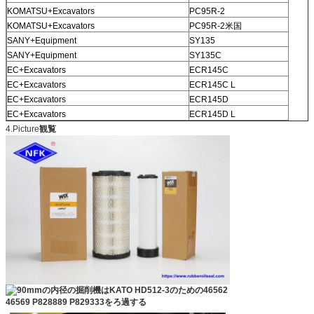
KOMATSU+Excavators
PC95R-2
KOMATSU+Excavators
PC95R-2米国
SANY+Equipment
SY135
SANY+Equipment
SY135C
EC+Excavators
ECR145C
EC+Excavators
ECR145C L
EC+Excavators
ECR145D
EC+Excavators
ECR145D L
4.Picture
観覧