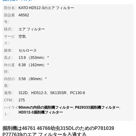
部分名::
KATO HD512-3のエア フィルター
部品番
46562
号::
様式::
エア フィルター
サービ
空気
ス::
媒体::
セルロース
高さ::
13.9 （353mm） *
外の直
6.38 （162mm） *
径::
内径の
3.56 （90mm） *
底::
適用::
312D、HD512-3、SK135SR、PC130-8
CFM::
275
90mmの内径の掘削機フィルター
P829333掘削機フィルター
ハイライ
,
,
HD512-3掘削機フィルター
ト:
掘削機は46761 46766幼虫315DLのためのP781039
P777639のエア フィルターをろ過する