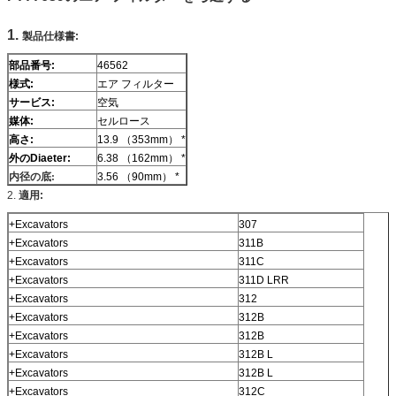
1.
製品仕様書:
部品番号:
46562
様式:
エア フィルター
サービス:
空気
媒体:
セルロース
高さ:
13.9 （353mm） *
外のDiaeter:
6.38 （162mm） *
内径の底:
3.56 （90mm） *
2.
適用:
+Excavators
307
+Excavators
311B
+Excavators
311C
+Excavators
311D LRR
+Excavators
312
+Excavators
312B
+Excavators
312B
+Excavators
312B L
+Excavators
312B L
+Excavators
312C