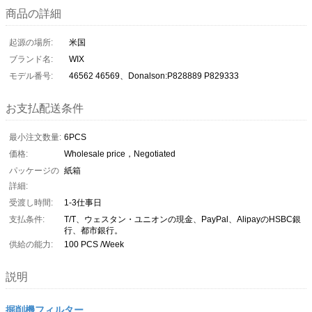
商品の詳細
起源の場所:
米国
ブランド名:
WIX
モデル番号:
46562 46569、Donalson:P828889 P829333
お支払配送条件
最小注文数量:
6PCS
価格:
Wholesale price，Negotiated
パッケージの
紙箱
詳細:
受渡し時間:
1-3仕事日
支払条件:
T/T、ウェスタン・ユニオンの現金、PayPal、AlipayのHSBC銀
行、都市銀行。
供給の能力:
100 PCS /Week
説明
掘削機フィルター