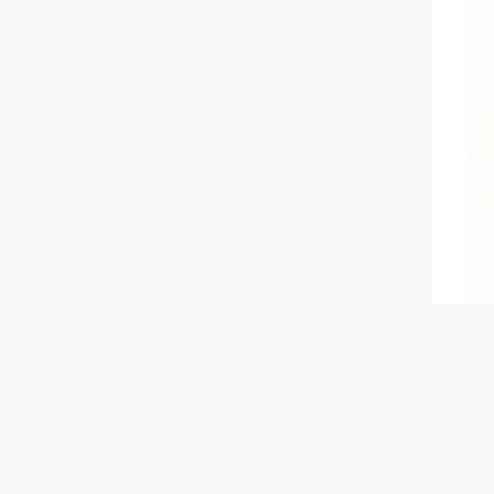
■
オ
(図