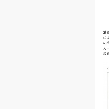
油
に
の
カ
装