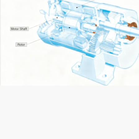
イルシールの各部分の機能
4) は油密封器の各部分の名前を示し, (図1) は油密封器の各部分の機能