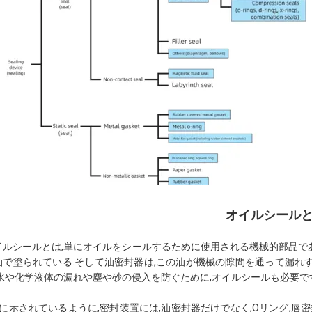
オイルシールと
イルシールとは,単にオイルをシールするために使用される機械的部品で
油で塗られている.そして油密封器は,この油が機械の隙間を通って漏れ
,水や化学液体の漏れや塵や砂の侵入を防ぐために,オイルシールも必要です
1に示されているように,密封装置には,油密封器だけでなく,Oリング,唇密