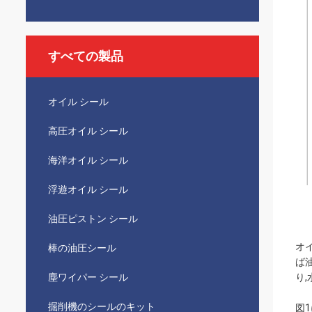
すべての製品
オイル シール
高圧オイル シール
海洋オイル シール
浮遊オイル シール
油圧ピストン シール
オ
棒の油圧シール
ば
塵ワイパー シール
り
掘削機のシールのキット
図