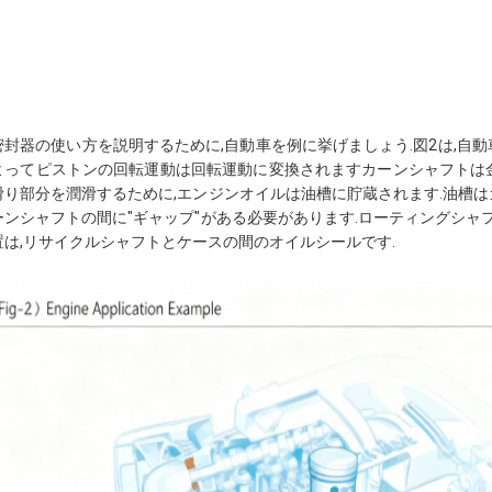
密封器の使い方を説明するために,自動車を例に挙げましょう.図2は,自
よってピストンの回転運動は回転運動に変換されますカーンシャフトは
滑り部分を潤滑するために,エンジンオイルは油槽に貯蔵されます.油槽
ーンシャフトの間に"ギャップ"がある必要があります.ローティングシャ
置は,リサイクルシャフトとケースの間のオイルシールです.