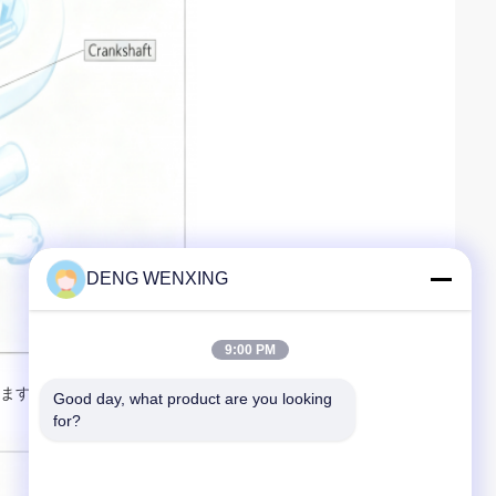
DENG WENXING
9:00 PM
ます.
Good day, what product are you looking 
for?