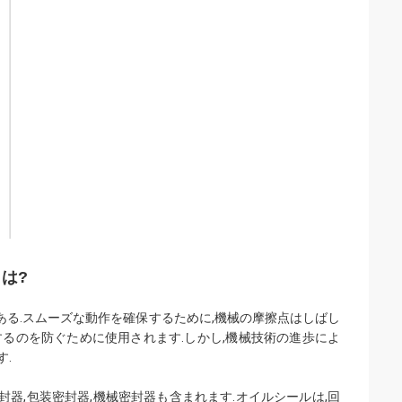
は?
ある.スムーズな動作を確保するために,機械の摩擦点はしばし
するのを防ぐために使用されます.しかし,機械技術の進歩によ
.
封器,包装密封器,機械密封器も含まれます.オイルシールは,回