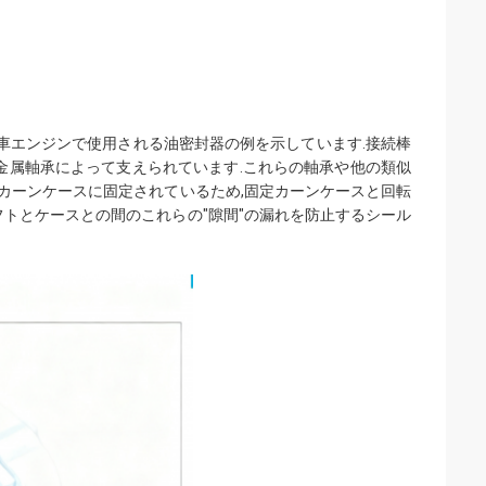
動車エンジンで使用される油密封器の例を示しています.接続棒
金属軸承によって支えられています.これらの軸承や他の類似
はカーンケースに固定されているため,固定カーンケースと回転
フトとケースとの間のこれらの"隙間"の漏れを防止するシール