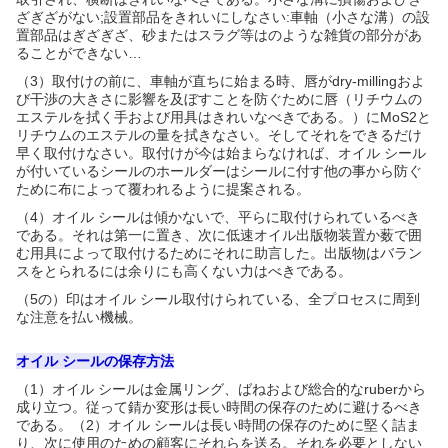
ざぎざがない;設置部品をきれいにしなさい:車軸（小さな溝）の設
置部品はぎざぎざ、砂またはスラグ等はのような雑貨の部分があ
ることができない…
（3）取付けの前に、車軸が直ちに始まる時、唇がdry-millingおよ
び干渉の大きさに影響を及ぼすことを防ぐために唇（リチウムの
エステルを拭く手および用具はきれいなべきである。）にMoS2と
リチウムのエステルの量を拭きなさい。そしてそれをできるだけ
早く取付けなさい。取付けが今は始まらなければ、オイル シール
が付いているシールのホールダーはシールに付す他の事から防ぐ
ために布によって覆われるように提案される。
（4）オイル シールは傾かないで、平らに取付けられているべき
である。それは第一に置き、次に低速オイル出版物装置か薮で囲
む用具によって取付けるためにそれに助言した。出版物はバラン
スをとられるには余りにも高くない力はべきである。
（5の）印はオイル シール取付けられている、全プロセスに周到
な注意を払い機械。
オイル シールの保存方法
（1）オイル シールは金属リング、ばねおよび総合的なruberから
成り立つ。従って錆か変形は長い時間の保存のために避けるべき
である。（2）オイル シールは長い時間の保存のために堅く詰ま
り、次に使用のための顧客にそれらを送る。それを必要としない