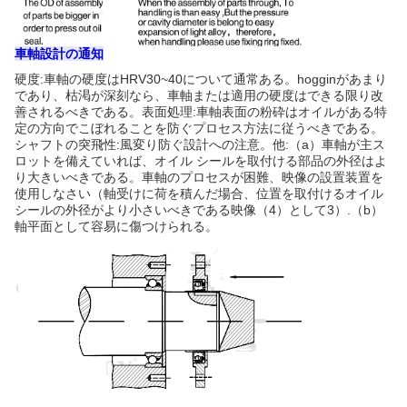
車軸設計の通知
硬度:車軸の硬度はHRV30~40について通常ある。hogginがあまり
であり、枯渇が深刻なら、車軸または適用の硬度はできる限り改
善されるべきである。表面処理:車軸表面の粉砕はオイルがある特
定の方向でこぼれることを防ぐプロセス方法に従うべきである。
シャフトの突飛性:風変り防ぐ設計への注意。他:（a）車軸が主ス
ロットを備えていれば、オイル シールを取付ける部品の外径はよ
り大きいべきである。車軸のプロセスが困難、映像の設置装置を
使用しなさい（軸受けに荷を積んだ場合、位置を取付けるオイル
シールの外径がより小さいべきである映像（4）として3）.（b）
軸平面として容易に傷つけられる。