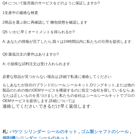
Q4 について
販売後のサービスをどのように保証しますか?
1生産中の厳格な検査
2商品を運ぶ前に再確認して 梱包状態を確認します
Q5: いかに早くオートメントを得られるか?
A: あなたの情報が完了したら,我々は24時間以内に私たちの引用を提供します.
Q6:最低注文の要件はありますか?
A: 小規模な試料注文は受け入れられます.
必要な部品が見つからない場合は,詳細で私達に連絡してください.
もしあなたが自分のブランドのシール,シールキット,Oリングキット,または他の
製品のための他のOEMサービスを構築するのに役立つ会社を探しているなら.あ
なたは正しいものを見つけました.私たちの会社は,シールシールキットでプロの
OEMサービスを提供します.詳細については
連絡してください.できるだけ早く返信します.
バケツ シリンダー シールのキット
ゴム製シャフトのシール
札:
,
,
掘削機シリンダー シールのキット