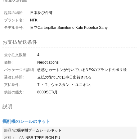
起源の場所:
日本及び台湾
ブランド名:
NFK
モデル番号:
日立Carterpillar Sumitomo Kato Kobelco Sany
お支払配送条件
最小注文数量:
4
価格:
Negotiations
パッケージの詳細:
敏感なカートンが付いているNFKのブランドのポリ袋
受渡し時間:
支払の後で1で仕事日出荷される
支払条件:
T ・ T、ウェスタン ・ ユニオン、
供給の能力:
8000SET/月
説明
掘削機のシールのキット
部品名::
掘削機ブームシールキット
材料：:
ゴム,NBR,TPFE,IRON,PU