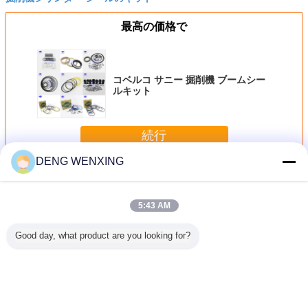
最高の価格で
コベルコ サニー 掘削機 ブームシー
ルキット
続行
DENG WENXING
掘削機のシールのキット
多く
5:43 AM
Good day, what product are you looking for?
EX400-3掘削機の
コベルコ サニー
小松PC800
390Bの
油圧ポンプのシー
掘削機 ブームシー
PC850 PC850SE
油圧シー
ルのキット
ルキット
707-99-69540
トTPFE F
7079969540の掘
の物質的
削機シリンダー シ
抗力が
ールのキット
言語を変えて下さい