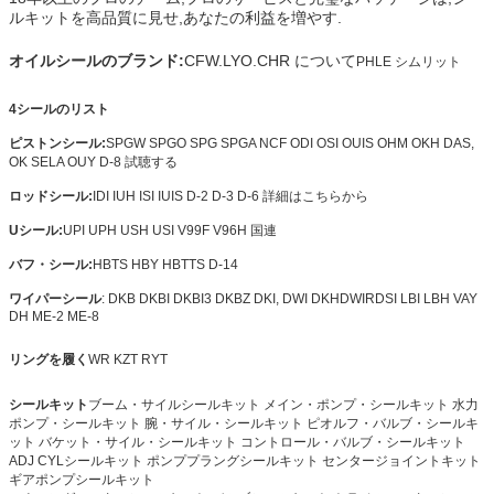
ルキットを高品質に見せ,あなたの利益を増やす.
オイルシールのブランド:
CFW.LYO.CHR について
PHLE シムリット
4シールのリスト
ピストンシール:
SPGW SPGO SPG SPGA NCF ODI OSI OUIS OHM OKH DAS,
OK SELA OUY D-8 試聴する
ロッドシール:
IDI IUH ISI IUIS D-2 D-3 D-6 詳細はこちらから
Uシール:
UPI UPH USH USI V99F V96H 国連
バフ・シール:
HBTS HBY HBTTS D-14
ワイパーシール
: DKB DKBI DKBI3 DKBZ DKI, DWI DKH
DWIR
DSI LBI LBH VAY
DH ME-2 ME-8
リングを履く
WR KZT RYT
シールキット
ブーム・サイルシールキット メイン・ポンプ・シールキット 水力
メッセージ
ポンプ・シールキット 腕・サイル・シールキット ピオルフ・バルブ・シールキ
ット バケット・サイル・シールキット コントロール・バルブ・シールキット
折り返しご連絡いたします！
ADJ CYLシールキット ポンププラングシールキット センタージョイントキット
ギアポンプシールキット