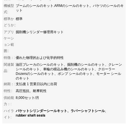
機械型
ブームのシールのキット.ARMのシールのキット。バケツのシールのキ
ット
式:
標準か
標準
どうか::
アプリ
掘削機シリンダー修理用キット
ケーシ
ョン範
囲::
特徴：:
優れた物理的および化学的特性
関連製
油圧ブレーカのシールのキット、掘削機のシールのキット、クレーン
シールのキット、車輪の積込み機のシールのキット、クローラー
品:
Dozersのシールのキット、ポンプ シールのキット、モーター シール
のキット
納期：:
支払後 1 営業日以内に出荷
特性::
高圧抵抗、耐摩耗性
供給能
8,000セット/月
力：:
バケットシリンダーシールキット、ラバーシャフトシール
ハイラ
,
rubber shaft seals
イト: