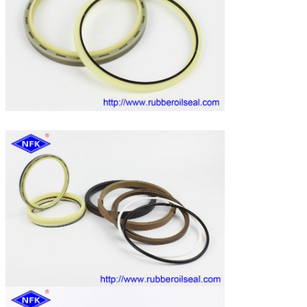
ドーサン / ダエウ
DH60-7 DH80-7 DH130 DH215-7 DH215-9 DH220-5
DH220-2 DH220-3
DH150 DH300 DH330-3 DH300-5 DH420LC-7 DH300-7
EC
EC210BLC EC140BLC EC290B EC360B
210 240
スミトモ
SH120 SH75 SH100 S280 S280FA S280F2 S281 S340
S265F2
SH200 SH200A3
カト
HD550 HD450 HD800-7 HD400SEM HD700-2 HD700-5
HD700-7 HD800SD-5 HD900-7 試聴する
HD820-2 HD820 HD770-1 HD770-2 HD880-1 HD850
HD250 HD400
他のブランド
CLG200 日向60 日向70
XG820