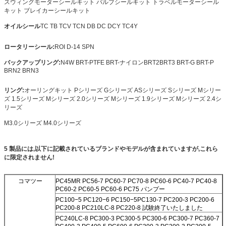
スウィングモーターシールキット バルブシールキット トラベルモーターシール
キット ブレイカーシールキット
オイルシール
TC TB TCV TCN DB DC DCY TC4Y
ロータリーシール:
ROI D-14 SPN
バックアップリング:
N4W BRT-PTFE BRT-ナイロン
BRT2
BRT3 BRT-G BRT-P
BRN2 BRN3
リング:
オーリングキット Pシリーズ Gシリーズ ASシリーズ Sシリーズ Mシリー
ズ 1.5シリーズ Mシリーズ 2.0シリーズ Mシリーズ 1.9シリーズ Mシリーズ 2.4シ
リーズ
M3.0シリーズ M4.0シリーズ
5 製品には,以下に記載されているブランドやモデルが含まれていますが,これら
に限定されません!
送信
コマツー
PC45MR PC56-7 PC60-7 PC70-8 PC60-6 PC40-7 PC40-8
PC60-2 PC60-5 PC60-6 PC75 パンプー
PC100−5 PC120−6 PC150−5
PC130-7 PC200-3 PC200-6
PC200-8 PC210LC-8 PC220-8 試験終了いたしました
PC240LC-8 PC300-3 PC300-5 PC300-6 PC300-7 PC360-7