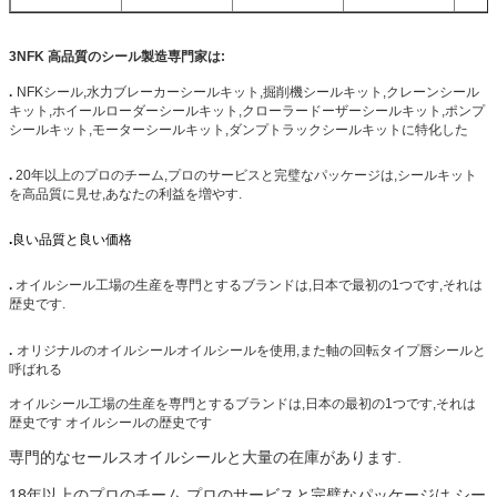
3
NFK 高品質のシール製造専門家は:
.
NFKシール,水力ブレーカーシールキット,掘削機シールキット,クレーンシール
キット,ホイールローダーシールキット,クローラードーザーシールキット,ポンプ
シールキット,モーターシールキット,ダンプトラックシールキットに特化した
.
20年以上のプロのチーム,プロのサービスと完璧なパッケージは,シールキット
を高品質に見せ,あなたの利益を増やす.
.
良い品質と良い価格
.
オイルシール工場の生産を専門とするブランドは,日本で最初の1つです,それは
歴史です.
.
オリジナルのオイルシールオイルシールを使用,また軸の回転タイプ唇シールと
呼ばれる
オイルシール工場の生産を専門とするブランドは,日本の最初の1つです,それは
歴史です オイルシールの歴史です
専門的なセールスオイルシールと大量の在庫があります.
18年以上のプロのチーム,プロのサービスと完璧なパッケージは,シー