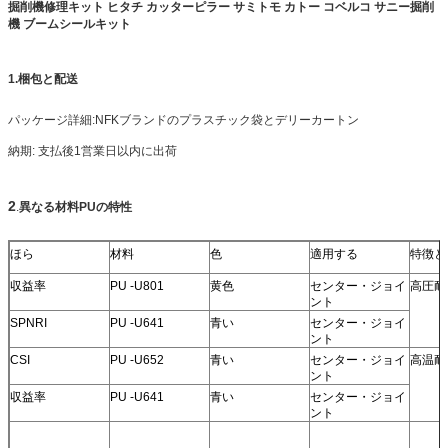
掘削機修理キット ヒタチ カッターピラー サミトモ カトー コベルコ サニー掘削
機 ブームシールキット
1.
梱包と配送
パッケージ詳細:NFKブランドのプラスチック袋とデリーカートン
納期: 支払後1営業日以内に出荷
2
.
異なる材料PUの特性
ほら
材料
色
適用する
特徴と
収益率
PU -U801
黄色
センター・ジョイ
高圧耐
ント
SPNRI
PU -U641
青い
センター・ジョイ
ント
CSI
PU -U652
青い
センター・ジョイ
高温耐
ント
収益率
PU -U641
青い
センター・ジョイ
ント