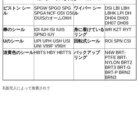
ピストン シー
SPGW SPGO SPG
ワイパー シー
DSI LBI LBH
ル
SPGA NCF ODI OSI
ル
LBHK LPI DH
OUISのオームOKH
DH04 DH03
DH07 DH09
棒のシール
IDI IUH ISI IUIS
身に着けている
WR KZT RYT
SPNO IUY
リング
Uのシール
UPI UPH USH USI
回転式シール
ROI SPN CSI
UNI V99F V96H
淡黄色のシール
HBTS HBY HBTTS
バックアップ
N4W BRT-
リング
PTFE BRT-
NYLON BRT2
BRT3 BRT-G
BRT-P BRN2
BRN3
3.
販売人によって推薦されて