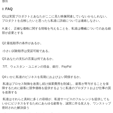
放出
FAQ
8.
Q1は実質プロダクトとあなたがここに見た映像関連していないかもしれない。
プロダクトを点検したいと思ったら私達に詳細については連絡しなさい。
A.速く、正確な価格に関する情報を与えることを、私達は機械についてのある細
部が必要とする
Q2:最低順序の条件があるか。
:小さい試験順序は受諾可能である。
Q3:あなたの支払の言葉は何であるか。
:
T/T、ウェスタン・ユニオンの現金、銀行、PayPal
Q4
:いかに私達のビジネスを長期におよびよい関係するか。
:私達はプロセス制御を改善し続け操業費用を削減し、顧客が寄与することを保
障するために顧客に競争価格を提供するように私達のプロダクトおよび仕事の質
を改善する
:私達はそれらと真剣に多くの容積が、私達サービスのフル レンジを提供しても
いかにビジネスをするためにあらゆる顧客を、誠実に作る友人を、ワンストップ
密封された解決扱う