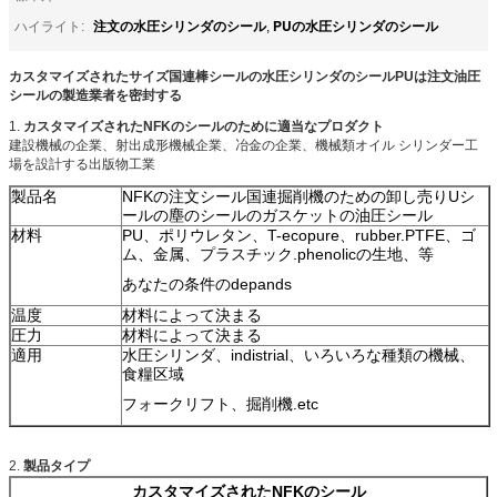
注文の水圧シリンダのシール
PUの水圧シリンダのシール
ハイライト:
,
カスタマイズされたサイズ国連棒シールの水圧シリンダのシールPUは注文油圧
シールの製造業者を密封する
1.
カスタマイズされたNFKのシールのために適当なプロダクト
建設機械の企業、射出成形機械企業、冶金の企業、機械類オイル シリンダー工
場を設計する出版物工業
製品名
NFKの注文シール国連掘削機のための卸し売りUシ
ールの塵のシールのガスケットの油圧シール
材料
PU、ポリウレタン、T-ecopure、rubber.PTFE、ゴ
ム、金属、プラスチック.phenolicの生地、等
あなたの条件のdepands
温度
材料によって決まる
圧力
材料によって決まる
適用
水圧シリンダ、indistrial、いろいろな種類の機械、
食糧区域
フォークリフト、掘削機.etc
2.
製品タイプ
カスタマイズされたNFKのシール