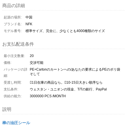
商品の詳細
起源の場所:
中国
ブランド名:
NFK
モデル番号:
標準サイズ、完全に、少なくとも4000種類のサイズ
お支払配送条件
最小注文数量:
20
価格:
交渉可能
パッケージの詳
PE+Cartonのカートンへの/あなたの要求によるPEのポリ袋
そして
細:
受渡し時間:
1日在庫の商品なら。10-15日大きい順序なら
支払条件:
ウェスタン・ユニオンの現金、T/Tの銀行、PayPal
供給の能力:
3000000 PCS /MONTH
説明
棒の油圧シール