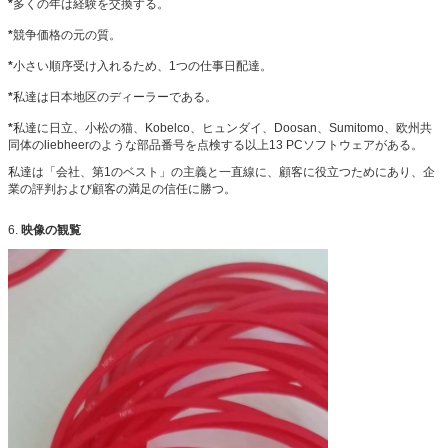
*
多くの年は経験を交換する。
*
競争価格の元の質。
*
小さい順序受け入れるため、1つの仕事日配達。
*
私達は日本地区のディーラーである。
*
私達に日立、小松の猫、Kobelco、ヒュンダイ、Doosan、Sumitomo、欧州共
同体のliebheerのような部品番号を点検する以上13 PCソフトウェアがある。
私達は「会社、第1のベスト」の主義と一直線に、顧客に役立つためにあり、企
業の評判および顧客の満足の信任に勝つ。
6.
映像の観覧