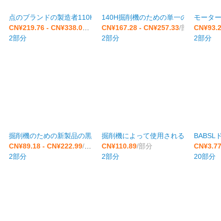
点のブランドの製造者110Hのカップリング アセンブリくものゴム製
140H掘削機のための単一の接着剤の
モーター
CN¥219.76 - CN¥338.04
/部分
CN¥167.28 - CN¥257.33
/部分
CN¥93.2
2部分
2部分
2部分
掘削機のための新製品の黒22AS普遍的な油圧速い連結アセンブリ 
掘削機によって使用されるJL 160H
BABS
CN¥89.18 - CN¥222.99
/部分
CN¥110.89
/部分
CN¥3.77
2部分
2部分
20部分