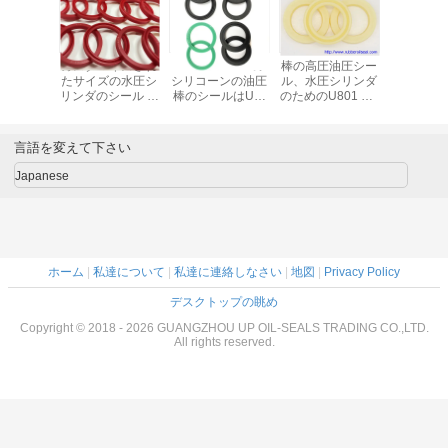
ー油圧緩
カスタマイズされ
PU FKM PTFEの
棒の高圧油圧シー
青いポリ
ルHBY
たサイズの水圧シ
シリコーンの油圧
ル、水圧シリンダ
液体TP
641ポリウ
リンダのシール ポ
棒のシールはUの
のためのU801 PU
青い色
リウレタンPU国
塵のシールのガス
ワイパー シール
連棒シール
ケットに油をさす
言語を変えて下さい
Japanese
ホーム
|
私達について
|
私達に連絡しなさい
|
地図
|
Privacy Policy
デスクトップの眺め
Copyright © 2018 - 2026 GUANGZHOU UP OIL-SEALS TRADING CO.,LTD.
All rights reserved.