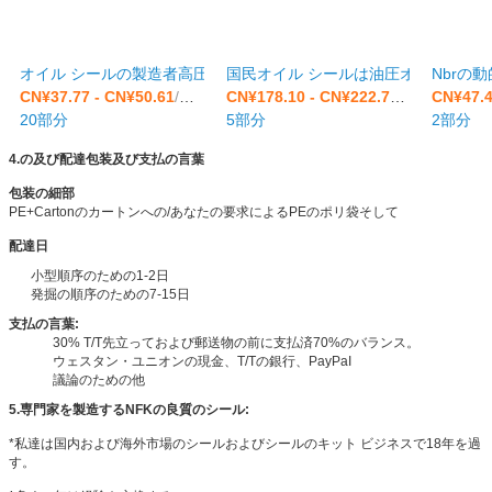
オイル シールの製造者高圧N O.K. TCVオイル シールのNbrエン
国民オイル シールは油圧オイル シールの高圧
Nbrの
CN¥37.77 - CN¥50.61
/部分
CN¥178.10 - CN¥222.72
/部分
CN¥47.4
20部分
5部分
2部分
4.の及び配達包装及び支払の言葉
包装の細部
PE+Cartonのカートンへの/あなたの要求によるPEのポリ袋そして
配達日
小型順序のための1-2日
発掘の順序のための
7-15日
支払の言葉:
30% T/T先立っておよび郵送物の前に支払済70%のバランス。
ウェスタン・ユニオンの現金、T/Tの銀行、PayPaI
議論のための他
5.専門家を製造するNFKの良質のシール:
*私達は国内および海外市場のシールおよびシールのキット ビジネスで18年を過
す。