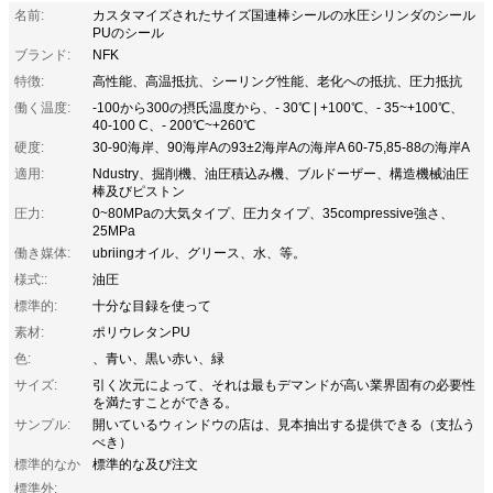
名前:
カスタマイズされたサイズ国連棒シールの水圧シリンダのシール
PUのシール
ブランド:
NFK
特徴:
高性能、高温抵抗、シーリング性能、老化への抵抗、圧力抵抗
働く温度:
-100から300の摂氏温度から、- 30℃ | +100℃、- 35~+100℃、
40-100 C、- 200℃~+260℃
硬度:
30-90海岸、90海岸Aの93±2海岸Aの海岸A 60-75,85-88の海岸A
適用:
Ndustry、掘削機、油圧積込み機、ブルドーザー、構造機械油圧
棒及びピストン
圧力:
0~80MPaの大気タイプ、圧力タイプ、35compressive強さ、
25MPa
働き媒体:
ubriingオイル、グリース、水、等。
様式::
油圧
標準的:
十分な目録を使って
素材:
ポリウレタンPU
色:
、青い、黒い赤い、緑
サイズ:
引く次元によって、それは最もデマンドが高い業界固有の必要性
を満たすことができる。
サンプル:
開いているウィンドウの店は、見本抽出する提供できる（支払う
べき）
標準的なか
標準的な及び注文
標準外: