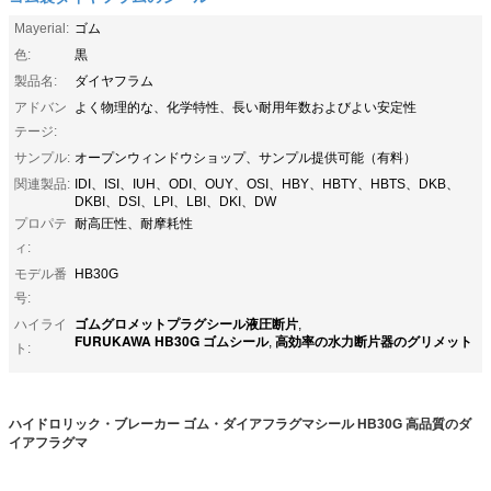
Mayerial:
ゴム
色:
黒
製品名:
ダイヤフラム
アドバン
よく物理的な、化学特性、長い耐用年数およびよい安定性
テージ:
サンプル:
オープンウィンドウショップ、サンプル提供可能（有料）
関連製品:
IDI、ISI、IUH、ODI、OUY、OSI、HBY、HBTY、HBTS、DKB、
DKBI、DSI、LPI、LBI、DKI、DW
プロパテ
耐高圧性、耐摩耗性
ィ:
モデル番
HB30G
号:
ゴムグロメットプラグシール液圧断片
ハイライ
,
FURUKAWA HB30G ゴムシール
高効率の水力断片器のグリメット
,
ト:
ハイドロリック・ブレーカー ゴム・ダイアフラグマシール HB30G 高品質のダ
イアフラグマ