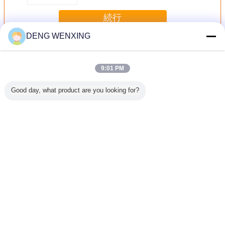
続行
DENG WENXING
ゴム製ダイヤフラムのシール
多く
9:01 PM
Good day, what product are you looking for?
 圧力ゴム
AUTOXのゴム製
KR804 Higtのゴム
HB1Gのゴム製 ダ
耐久AUT
封口
ダイヤフラムは機
製ダイヤフラムの
イヤフラムは空気
料ポンプ
械回転式訓練のた
シール、ゴム製油
のFurukawa機械
フラムの
めのHM550
圧シール
油圧漂流者の予備
ールの耐
112x16mmのサイ
100*33mmのサイ
品を密封する
る長い耐
ズを密封する
ズ
言語を変えて下さい
Japanese
ホーム
|
私達について
|
私達に連絡しなさい
|
Sitemap
|
Privacy Policy
デスクトップの眺め