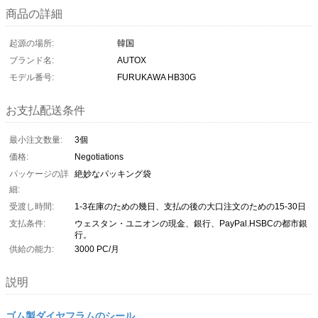
商品の詳細
起源の場所:
韓国
ブランド名:
AUTOX
モデル番号:
FURUKAWA HB30G
お支払配送条件
最小注文数量:
3個
価格:
Negotiations
パッケージの詳
絶妙なパッキング袋
細:
受渡し時間:
1-3在庫のための幾日、支払の後の大口注文のための15-30日
支払条件:
ウェスタン・ユニオンの現金、銀行、PayPal.HSBCの都市銀
行。
供給の能力:
3000 PC/月
説明
ゴム製ダイヤフラムのシール