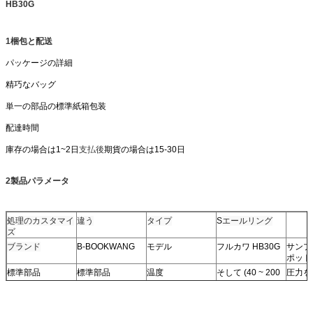
HB30G
1梱包と配送
パッケージの詳細
精巧なバッグ
単一の部品の標準紙箱包装
配達時間
庫存の場合は1~2日
支払後
期貨の場合は15-30日
2製品パラメータ
処理のカスタマイ
違う
タイプ
S
エールリング
ズ
ブランド
B-BOOKWANG
モデル
フルカワ HB30G
サンプ
ポット
標準部品
標準部品
温度
そして (40 ~ 200
圧力を
°C)
資産
耐用性
耐腐食性
高温
高圧