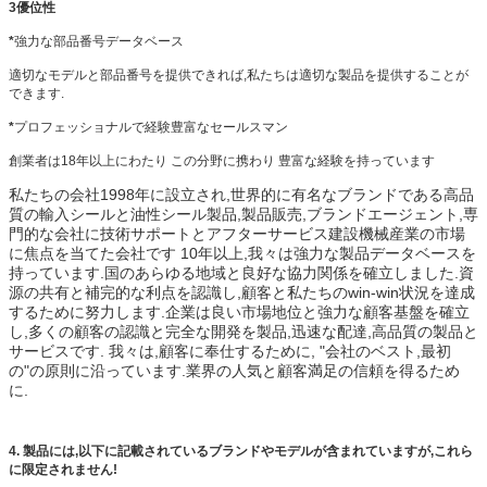
3優位性
*
強力な部品番号データベース
適切なモデルと部品番号を提供できれば,私たちは適切な製品を提供することが
できます.
*
プロフェッショナルで経験豊富なセールスマン
創業者は18年以上にわたり この分野に携わり 豊富な経験を持っています
私たちの会社
1998年に設立され,世界的に有名なブランドである高品
質の輸入シールと油性シール製品,製品販売,ブランドエージェント,専
門的な会社に技術サポートとアフターサービス建設機械産業の市場
に焦点を当てた会社です 10年以上,我々は強力な製品データベースを
持っています.国のあらゆる地域と良好な協力関係を確立しました.資
源の共有と補完的な利点を認識し,顧客と私たちのwin-win状況を達成
するために努力します.企業は良い市場地位と強力な顧客基盤を確立
し,多くの顧客の認識と完全な開発を製品,迅速な配達,高品質の製品と
サービスです. 我々は,顧客に奉仕するために, "会社のベスト,最初
の"の原則に沿っています.業界の人気と顧客満足の信頼を得るため
に.
4.
製品には,以下に記載されているブランドやモデルが含まれていますが,これら
に限定されません!