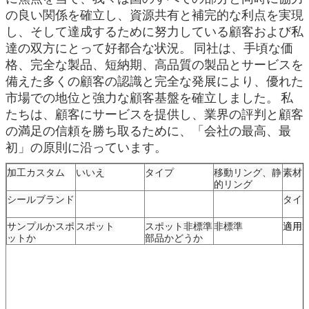
の良い関係を確立し、資源共有と補完的な利点を実現
し、そして達成するために努力している顧客および私
達の双方にとって好都合な状況。
同社は、手頃な価
格、完全な製品、短納期、高品質の製品とサービスを
備えた多くの顧客の認識と完全な発展により、優れた
市場での地位と強力な顧客基盤を確立しました。
私
たちは、顧客にサービスを提供し、業界の評判と顧客
の満足の信頼を勝ち取るために、「会社の最高、最
初」の原則に沿っています。
加工カスタム
いいえ
タイプ
移動リング、静
素材
的リング
シールブランド
タイ
サンプルかスポ
スポット
スポット非標準
非標準
適用
ットか
部品かどうか