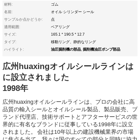
材料:
ゴム
名前:
オイル シリンダー シール
サンプルか点かどうか:
点
適用範囲:
ベアリング
サイズ:
165.1 * 190.5 * 12.7
タイプ:
移動リング、静的なリング
油圧掘削機の部品
掘削機油圧ポンプ部品
ハイライト:
,
広州huaxingオイルシールラインは
に設立されました
1998年
広州huaxingオイルシールラインは、プロの会社に高
品質の輸入シールとオイルシール製品、製品販売、ブ
ランド代理店、技術サポートとアフターサービスの世
界的に有名なブランドに従事している1998年に設立
されました。
会社は10年以上の建設機械業界の市場
に焦点を当て、我々は国のすべての部分と同時に協力