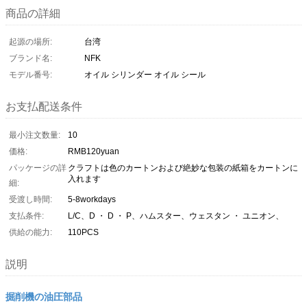
商品の詳細
起源の場所:
台湾
ブランド名:
NFK
モデル番号:
オイル シリンダー オイル シール
お支払配送条件
最小注文数量:
10
価格:
RMB120yuan
パッケージの詳
クラフトは色のカートンおよび絶妙な包装の紙箱をカートンに
入れます
細:
受渡し時間:
5-8workdays
支払条件:
L/C、D ・ D ・ P、ハムスター、ウェスタン ・ ユニオン、
供給の能力:
110PCS
説明
掘削機の油圧部品