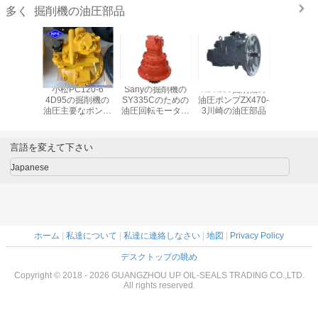
掘削機の油圧部品
多く
0Bの掘削
小松PC120-6
Sanyの掘削機の
K5V200掘削機の
油圧シ
部品のた
4D95の掘削機の
SY335Cのための
油圧ポンプZX470-
PC200-6
120油圧
油圧主要なポンプ
油圧回転モーター
3川崎の油圧部品
な圧力リ
アッセン
708-1L-21523
M5X180CHB
ル
要なポン
プ
言語を変えて下さい
Japanese
ホーム
|
私達について
|
私達に連絡しなさい
|
地図
|
Privacy Policy
デスクトップの眺め
Copyright © 2018 - 2026 GUANGZHOU UP OIL-SEALS TRADING CO.,LTD.
All rights reserved.