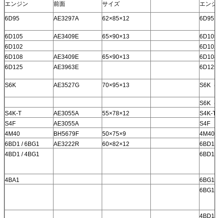
エンジン
前面
サイズ
エンジ
6D95
AE3297A
62×85×12
6D95
6D105
AE3409E
65×90×13
6D105
6D102
6D102
6D108
AE3409E
65×90×13
6D108
6D125
AE3963E
6D125
S6K
AE3527G
70×95×13
S6K（
S6K（
S4K-T
AE3055A
55×78×12
S4K-T
S4F
AE3055A
S4F
4M40
BH5679F
50×75×9
4M40
6BD1 / 6BG1
AE3222R
60×82×12
6BD1
4BD1 / 4BG1
6BD1
4BA1
6BG1
6BG1
4BD1 