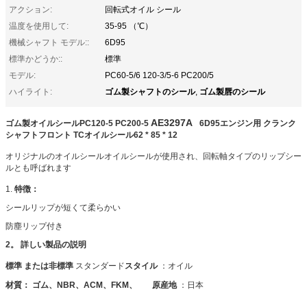
アクション:
回転式オイル シール
温度を使用して:
35-95 （℃）
機械シャフト モデル::
6D95
標準かどうか::
標準
モデル:
PC60-5/6 120-3/5-6 PC200/5
ゴム製シャフトのシール
ゴム製唇のシール
ハイライト:
,
AE3297A
ゴム製オイルシールPC120-5 PC200-5
6D95エンジン用
クランク
シャフトフロント
TCオイルシール62 * 85 * 12
オリジナルのオイルシールオイルシールが使用され、回転軸タイプのリップシー
ルとも呼ばれます
1.
特徴：
シールリップが短くて柔らかい
防塵リップ付き
2。
詳しい製品の説明
標準
または非標準
スタンダード
スタイル
：
オイル
材質：
ゴム、NBR、ACM、FKM、
原産地
：
日本