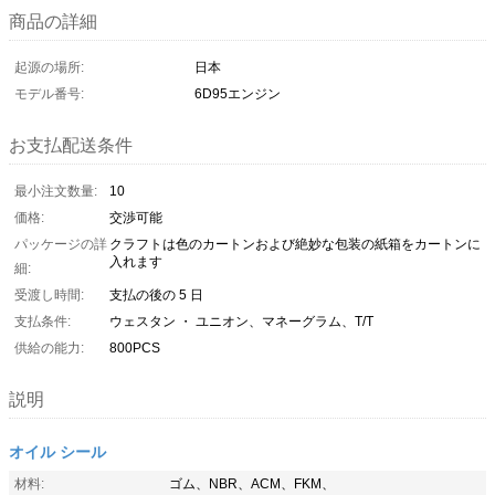
商品の詳細
起源の場所:
日本
モデル番号:
6D95エンジン
お支払配送条件
最小注文数量:
10
価格:
交渉可能
パッケージの詳
クラフトは色のカートンおよび絶妙な包装の紙箱をカートンに
入れます
細:
受渡し時間:
支払の後の 5 日
支払条件:
ウェスタン ・ ユニオン、マネーグラム、T/T
供給の能力:
800PCS
説明
オイル シール
材料:
ゴム、NBR、ACM、FKM、