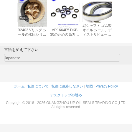
モーター
NBR V99F JIS
交換動き
縦シャフト ゴム製
UPH U
4E パワー
B2403 Vリング シ
AR1664F5 DKB
オイル シール、デ
ゴム製 オ
ング オイ
ールの水圧シリン
30のための高力ゴ
ィストリビュータ
ールの油
 高圧用
ダピストン棒のシ
ム製塵のシール
ーPC300-7のため
トン ニト
ール
の金属によって包
ール 
装されるオイル シ
言語を変えて下さい
ール
Japanese
ホーム
|
私達について
|
私達に連絡しなさい
|
地図
|
Privacy Policy
デスクトップの眺め
Copyright © 2018 - 2026 GUANGZHOU UP OIL-SEALS TRADING CO.,LTD.
All rights reserved.