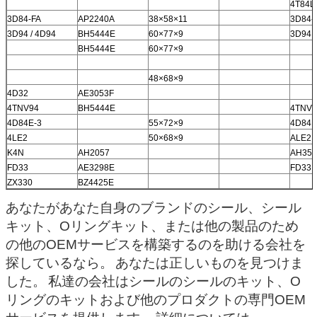
4T84L
3D84-FA
AP2240A
38×58×11
3D84-
3D94 / 4D94
BH5444E
60×77×9
3D94 /
BH5444E
60×77×9
48×68×9
4D32
AE3053F
4TNV94
BH5444E
4TNV9
4D84E-3
55×72×9
4D84E
4LE2
50×68×9
ALE2
K4N
AH2057
AH35
FD33
AE3298E
FD33
ZX330
BZ4425E
あなたがあなた自身のブランドのシール、シール
キット、Oリングキット、または他の製品のため
の他のOEMサービスを構築するのを助ける会社を
探しているなら。
あなたは正しいものを見つけま
した。
私達の会社はシールのシールのキット、O
リングのキットおよび他のプロダクトの専門OEM