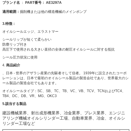
ブランド名
：
PART番号：
AE3297A
適用範囲：
掘削機または他の構造機械のメインポンプ
3.特徴：
オイルシールエッジ、エラストマー
シールリップが短くて柔らかい
防塵リップ付き
高圧下で使用される大きい直径の全体の耐圧オイルシールに対する抵抗
シール圧力状況に使用
4.
商品紹介
、日本 - 世界のアザラシ産業の先駆者そして信者。
1939年に設立されたコーポ
レーションは、日本で最初のオイルシール製品の製造会社であり、世界最大のシ
ール製品の製造会社でもあります。
オイルシールタイプ：SC、SB、TC、TB、VC、VB、TCV、TCNおよびTC4、
TB4、DC、DB、VR、MG、OKC3
5.該当する製品
建設機械業界、射出成形機業界、冶金業界、プレス業界、エンジニ
アリング機械オイルシリンダー工場、自動車業界、冶金、オイルシ
リンダー工場など