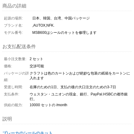
商品の詳細
起源の場所:
日本、韓国、台湾、中国パッケージ
ブランド名:
,AUTOX,NFK.
モデル番号:
MSB600はシールのキットを修理します
お支払配送条件
最小注文数量:
2 セット
価格:
交渉可能
パッケージの詳
クラフトは色のカートンおよび絶妙な包装の紙箱をカートンに
入れます
細:
受渡し時間:
在庫のための1日、支払の後の大口注文のための3-7日
支払条件:
ウェスタン・ユニオンの現金、銀行、PayPal.HSBCの都市銀
行。
供給の能力:
10000 セットの /month
説明
ブレーカのシールのキット