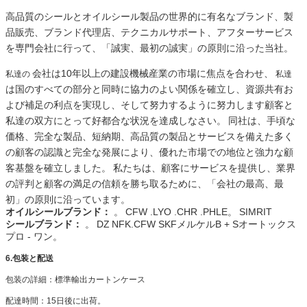
高品質のシールとオイルシール製品の世界的に有名なブランド、製
品販売、ブランド代理店、テクニカルサポート、アフターサービス
を専門会社に行って、「誠実、最初の誠実」の原則に沿った当社。
会社は10年以上の建設機械産業の市場に焦点を合わせ、
私達の
私達
は国のすべての部分と同時に協力のよい関係を確立し、資源共有お
よび補足の利点を実現し、そして努力するように努力します顧客と
私達の双方にとって好都合な状況を達成しなさい。
同社は、手頃な
価格、完全な製品、短納期、高品質の製品とサービスを備えた多く
の顧客の認識と完全な発展により、優れた市場での地位と強力な顧
客基盤を確立しました。
私たちは、顧客にサービスを提供し、業界
の評判と顧客の満足の信頼を勝ち取るために、「会社の最高、最
初」の原則に沿っています。
オイルシールブランド：
。
CFW .LYO .CHR .PHLE。
SIMRIT
シールブランド：
。
DZ
NFK.CFW SKFメルケルB + Sオートックス
プロ - ワン。
6.包装と配送
包装の詳細：標準輸出カートンケース
配達時間：15日後に出荷。