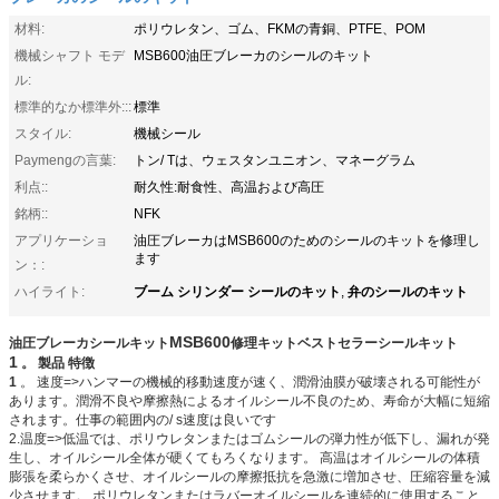
材料:
ポリウレタン、ゴム、FKMの青銅、PTFE、POM
機械シャフト モデ
MSB600油圧ブレーカのシールのキット
ル:
標準的なか標準外:::
標準
スタイル:
機械シール
Paymengの言葉:
トン/ Tは、ウェスタンユニオン、マネーグラム
利点::
耐久性:耐食性、高温および高圧
銘柄::
NFK
アプリケーショ
油圧ブレーカはMSB600のためのシールのキットを修理し
ます
ン：:
ブーム シリンダー シールのキット
弁のシールのキット
ハイライト:
,
MSB600
油圧ブレーカシールキット
修理キットベストセラーシールキット
1
。
製品
特徴
1
。 速度=>ハンマーの機械的移動速度が速く、潤滑油膜が破壊される可能性が
あります。潤滑不良や摩擦熱によるオイルシール不良のため、寿命が大幅に短縮
されます。仕事の範囲内の/ s速度は良いです
2.温度=>低温では、ポリウレタンまたはゴムシールの弾力性が低下し、漏れが発
生し、オイルシール全体が硬くてもろくなります。 高温はオイルシールの体積
膨張を柔らかくさせ、オイルシールの摩擦抵抗を急激に増加させ、圧縮容量を減
少させます。 ポリウレタンまたはラバーオイルシールを連続的に使用すること