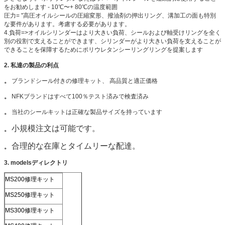
をお勧めします - 10℃〜+ 80℃の温度範囲
圧力= "高圧オイルシールの圧縮変形、撥油剤の押出リング、溝加工の面も特別
な要件があります。考慮する必要があります。
4.負荷=>オイルシリンダーはより大きい負荷、シールおよび軸受けリングを全く
別の役割で支えることができます、シリンダーがより大きい負荷を支えることが
できることを保障するためにポリウレタンシーリングリングを提案します
2.
私達の
製品の
利点
。
ブランドシール付きの修理キット、
高品質と適正価格
。
NFKブランドはすべて100％テスト済みで検査済み
。
当社のシールキットは正確な製品サイズを持っています
小規模注文は可能です。
。
合理的な在庫とタイムリーな配達。
。
3. modelsディレクトリ
MS200修理キット
MS250修理キット
MS300修理キット