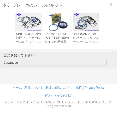
ブレーカのシールのキット
多く
KAWA
SB81 SOOSANの
Soosan SB131
SOOSAN SB151
アトラス
のブレーカ
油圧ブレーカのシ
SB121 SB100の
のバケツ シリンダ
壊れたハン
ルのキッ
ールのキット、ポ
タイプの予備品の
ー シールのキット
素テー
シールの
ンプ シールのキッ
ための高速ブレー
の機械タイプはの
Mpa/70
トの機械様式
カのシールのキッ
部品を修理します
a圧力
ト
言語を変えて下さい
Japanese
ホーム
|
私達について
|
私達に連絡しなさい
|
地図
|
Privacy Policy
デスクトップの眺め
Copyright © 2018 - 2026 GUANGZHOU UP OIL-SEALS TRADING CO.,LTD.
All rights reserved.