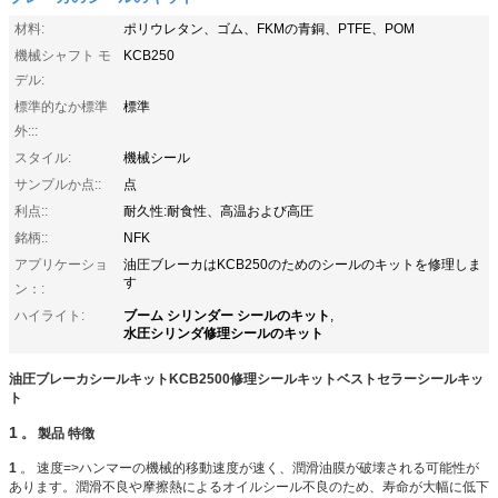
材料:
ポリウレタン、ゴム、FKMの青銅、PTFE、POM
機械シャフト モ
KCB250
デル:
標準的なか標準
標準
外:::
スタイル:
機械シール
サンプルか点::
点
利点::
耐久性:耐食性、高温および高圧
銘柄::
NFK
アプリケーショ
油圧ブレーカはKCB250のためのシールのキットを修理しま
す
ン：:
ブーム シリンダー シールのキット
ハイライト:
,
水圧シリンダ修理シールのキット
油圧ブレーカシールキットKCB2500修理シールキットベストセラーシールキッ
ト
1
。
製品
特徴
1
。 速度=>ハンマーの機械的移動速度が速く、潤滑油膜が破壊される可能性が
あります。潤滑不良や摩擦熱によるオイルシール不良のため、寿命が大幅に低下