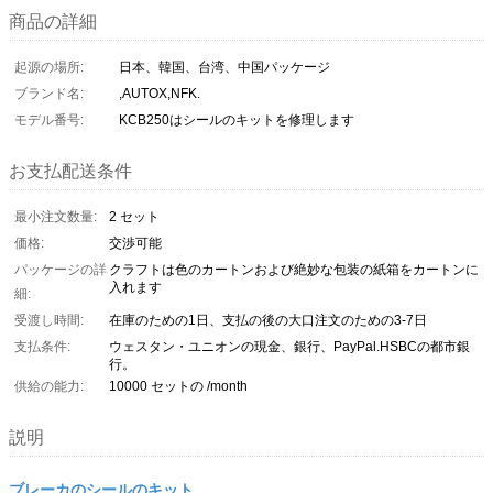
商品の詳細
起源の場所:
日本、韓国、台湾、中国パッケージ
ブランド名:
,AUTOX,NFK.
モデル番号:
KCB250はシールのキットを修理します
お支払配送条件
最小注文数量:
2 セット
価格:
交渉可能
パッケージの詳
クラフトは色のカートンおよび絶妙な包装の紙箱をカートンに
入れます
細:
受渡し時間:
在庫のための1日、支払の後の大口注文のための3-7日
支払条件:
ウェスタン・ユニオンの現金、銀行、PayPal.HSBCの都市銀
行。
供給の能力:
10000 セットの /month
説明
ブレーカのシールのキット