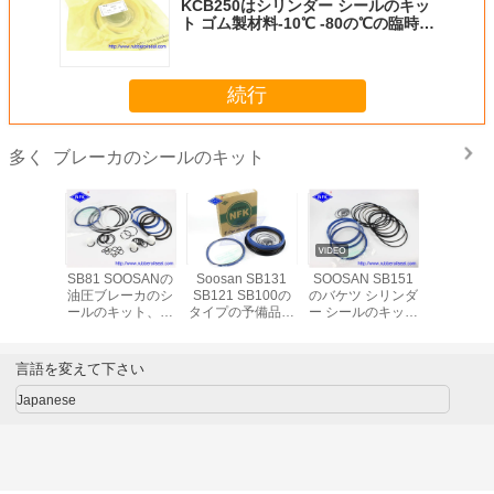
KCB250はシリンダー シールのキッ
ト ゴム製材料-10℃ -80の℃の臨時雇
用者の範囲を修理します
続行
ブレーカのシールのキット
多く
KAWA
SB81 SOOSANの
Soosan SB131
SOOSAN SB151
アトラス
のブレーカ
油圧ブレーカのシ
SB121 SB100の
のバケツ シリンダ
壊れたハン
ルのキッ
ールのキット、ポ
タイプの予備品の
ー シールのキット
素テー
シールの
ンプ シールのキッ
ための高速ブレー
の機械タイプはの
Mpa/70
トの機械様式
カのシールのキッ
部品を修理します
a圧力
ト
言語を変えて下さい
Japanese