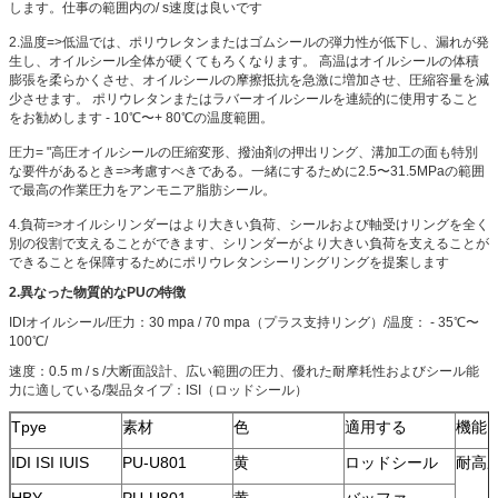
します。仕事の範囲内の/ s速度は良いです
2.温度=>低温では、ポリウレタンまたはゴムシールの弾力性が低下し、漏れが発
生し、オイルシール全体が硬くてもろくなります。 高温はオイルシールの体積
膨張を柔らかくさせ、オイルシールの摩擦抵抗を急激に増加させ、圧縮容量を減
少させます。 ポリウレタンまたはラバーオイルシールを連続的に使用すること
をお勧めします - 10℃〜+ 80℃の温度範囲。
圧力= "高圧オイルシールの圧縮変形、撥油剤の押出リング、溝加工の面も特別
な要件があるとき=>考慮すべきである。一緒にするために2.5〜31.5MPaの範囲
で最高の作業圧力をアンモニア脂肪シール。
4.負荷=>オイルシリンダーはより大きい負荷、シールおよび軸受けリングを全く
別の役割で支えることができます、シリンダーがより大きい負荷を支えることが
できることを保障するためにポリウレタンシーリングリングを提案します
2.異なった物質的なPUの特徴
IDIオイルシール/圧力：30 mpa / 70 mpa（プラス支持リング）/温度： - 35℃〜
100℃/
速度：0.5 m / s /大断面設計、広い範囲の圧力、優れた耐摩耗性およびシール能
力に適している/製品タイプ：ISI（ロッドシール）
Tpye
素材
色
適用する
機能
IDI ISI IUIS
PU-U801
黄
ロッドシール
耐高
HBY
PU-U801
黄
バッファ