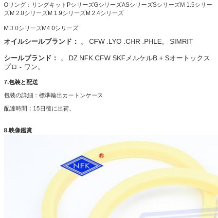
Oリング：リングキットPシリーズGシリーズASシリーズSシリーズM 1.5シリー
ズM 2.0シリーズM 1.9シリーズM 2.4シリーズ
M 3.0シリーズM4.0シリーズ
オイルシールブランド：
。
CFW .LYO .CHR .PHLE。
SIMRIT
シールブランド：
。
DZ
NFK.CFW SKFメルケルB + Sオートックス
プロ - ワン。
7.包装と配送
包装の詳細：標準輸出カートンケース
配達時間：15日後に出荷。
8.映像鑑賞