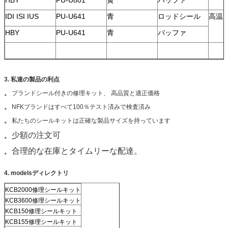
IDI ISI IUS
PU-U641
青
ロッドシール
高温
HBY
PU-U641
青
バッファ
3.
私達の
製品の
利点
。
ブランドシール付きの修理キット、
高品質と適正価格
。
NFKブランドはすべて100％テスト済みで検査済み
。
私たちのシールキットは正確な製品サイズを持っています
少額の注文可
。
合理的な在庫とタイムリーな配達。
。
4. modelsディレクトリ
KCB2000修理シールキット
KCB3600修理シールキット
KCB150修理シールキット
KCB155修理シールキット