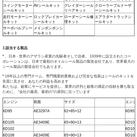
スイングモーター
AVシールキット
グレイダーシール
クローラーブルドーザ
シールキット
リペアキット
ーシールキット
走行モーターシー
ロックブレイカー
ローダーシール修
エアラダートラックシ
ルキット
シールキット
理キット
ールキット
サーボバルブシー
メインポンポンシ
ルキット
ールキット
3.該当する製品
*
、日本 - 世界のアザラシ産業の先駆者そして信者。
1939年に設立されたコー
ポレーションは、日本で最初のオイルシール製品の製造会社であり、世界最大の
シール製品の製造会社でもあります。
*
18年以上の専門チーム、専門職業的業務および完全な包装はシールのキットを
良質に見させ、あなたの利益を高めます
私たちは、顧客にサービスを提供し、業界の評判と顧客の満足の信頼を勝ち取る
ために、 "会社の最高、最初の"の原則に沿っています
エンジン
前面
サイズ
エンジ
6D95
AE3297A
62×85×12
6D95
6D105
AE3409E
65×90×13
6D105
6D102
6D102
6D108
AE3409E
65×90×13
6D108