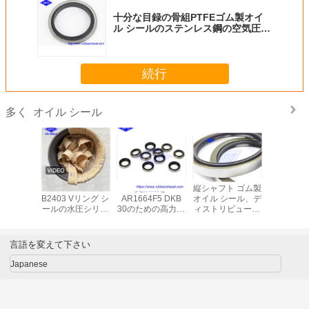
十分な目録の骨組PTFEゴム製オイ
ル シールのステンレス鋼の空気圧縮
機
続行
オイル シール
多く
モーター
NBR V99F JIS
交換動き
縦シャフト ゴム製
UPH U
4E パワー
B2403 Vリング シ
AR1664F5 DKB
オイル シール、デ
ゴム製 オ
ング オイ
ールの水圧シリン
30のための高力ゴ
ィストリビュータ
ールの油
 高圧用
ダピストン棒のシ
ム製塵のシール
ーPC300-7のため
トン ニト
ール
の金属によって包
ール 
装されるオイル シ
言語を変えて下さい
ール
Japanese