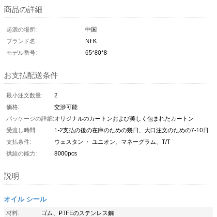
商品の詳細
起源の場所:
中国
ブランド名:
NFK
モデル番号:
65*80*8
お支払配送条件
最小注文数量:
2
価格:
交渉可能
パッケージの詳細:
オリジナルのカートンおよび美しく包まれたカートン
受渡し時間:
1-2支払の後の在庫のための幾日、大口注文のための7-10日
支払条件:
ウェスタン ・ ユニオン、マネーグラム、T/T
供給の能力:
8000pcs
説明
オイル シール
材料:
ゴム、PTFEのステンレス鋼