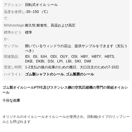
アクション:
回転式オイル シール
温度を使用し
-35--150 （℃）
て:
MAdvantage:
耐久性:耐食性、高温および高圧
標準かどう
標準
か::
サンプル:
開いているウィンドウの店は、提供サンプルをできます（支払う
べき）
関連製品:
IDI、ISI、IUH、ODI、OUY、OSI、HBY、HBTY、HBTS、
DKB、DKBI、DSI、LPI、LBI、DKI、DWI
受渡し時間:
1-2支払の後の在庫のための幾日、大口注文のための7-10日
ゴム製シャフトのシール
ゴム製唇のシール
ハイライト:
,
ゴム製オイルシールPTFE及びステンレス鋼の空気圧縮機の専門の骨組オイルシ
ール
十分な在庫
オリジナルのオイルシールオイルシールが使用され、回転軸タイプのリップシー
ルとも呼ばれます