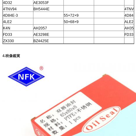
4D32
AE3053F
4TNV94
BH5444E
4TNV9
4D84E-3
55×72×9
4D84E
4LE2
50×68×9
ALE2
K4N
AH2057
AH35
FD33
AE3298E
FD33
ZX330
BZ4425E
4.映像鑑賞