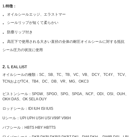
1.特徴：
。
オイルシールエッジ、エラストマー
。
シールリップが短くて柔らかい
。
防塵リップ付き
。
高圧下で使用される大きい直径の全体の耐圧オイルシールに対する抵抗
シール圧力の状況に使用
2. L
EAL LIST
オイルシールの種類：SC、SB、TC、TB、VC、VB、
DCY、TC4Y、
TCV、
TCNおよびTC4、TB4、DC、DB、VR、MG、OKC3
ピストンシール：SPGW、SPGO、SPG、SPGA、NCF、ODI、OSI、OUH、
OKH DAS、OK SELA OUY
ロッドシール：IDI IUH ISI IUIS
Uシール：UPI UPH USH USI V99F V96H
バフシール：HBTS HBY HBTTS
ワイパーシール：DKB DKBI DKBI3 DKBZ DKI、DWI DKH、
DWIR
DSI、LBI、