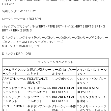
LBH VAY
装着リング：WR KZT RYT
ロータリーシール：ROI SPN
バックアップリング：N4W BRT - PTFE BRT -
ナイロンBRT 2 BRT 3 BRT - G
BRT - P BRN 2 BRN 3
Oリング：リングキットPシリーズGシリーズASシリーズSシリーズM 1.5シリー
ズM 2.0シリーズM 1.9シリーズM 2.4シリーズ
M 3.0シリーズM4.0シリーズ
Dリング：DRP、DRI
マシンシールリペアキット
ブームサイクルシ
油圧ポン引きシー
サーボバルブシー
メインポンポンシール
ールキット
ルキット
ルキット
キット
ARM CYL 'シール
PIOLVE VALVE
リングボックス
ソレノイドバルブシー
キット
SEAL KIT
ルキット
バケットサイクル
コントロールバル
BREAKER SEAL
BREAKER SEAL
シールキット
ブシールキット
REPAIR KIT
REPAIR KIT
ADJシリンダーシ
ポンププランジシ
BREAKER SEAL
ドリリングリグシール
ールキット
ールキット
REPAIR KIT
修理キット
CENTER JIONT
ギヤポンプシール
クレーンシール修
コンクリートトレーラ
KIT
キット
理キット
ーポンプシールキット