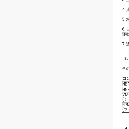
4
5.
6
運
7. 
3.
そ
コ
NB
HN
VM
(
FP
(フ
4.