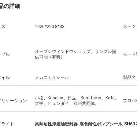
品の詳細
イズ
スーツ
1920*220.8*33
オープンウィンドウショップ、サンプル提
ンプル
モード
供可能（有料）
タイル
メカニカルシール
製品名
小松、Kobelco、日立、Sumitomo、Kato、
プリケーション
プロパ
大宇、ヒュンダイ、欧州共同体。
イライト
高熱耐性浮遊油密封器
,
腐食耐性ポンプシール
,
SH60
Mutakilwaウイルソン アフリカ