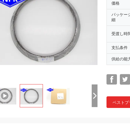
価格
パッケー
細
受渡し時
支払条件
供給の能
ベストプ