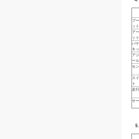
ブ
ッ
ア
ッ
バ
キ
ア
ー
セ
ス
ト
走
サ
5