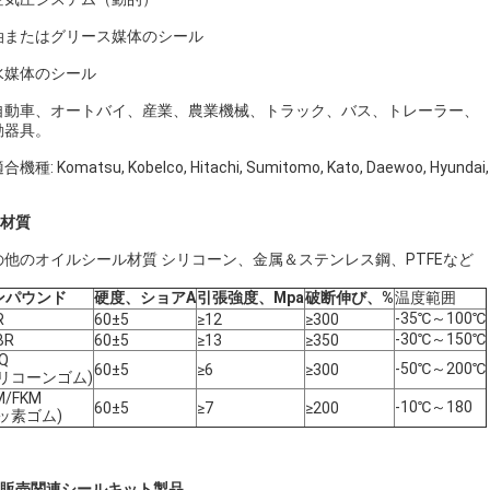
. 油またはグリース媒体のシール
 水媒体のシール
. 自動車、オートバイ、産業、農業機械、トラック、バス、トレーラー、
動器具。
適合機種: Komatsu, Kobelco, Hitachi, Sumitomo, Kato, Daewoo, Hyundai
材質
の他のオイルシール材質 シリコーン、金属＆ステンレス鋼、PTFEなど
ンパウンド
硬度、ショアA
引張強度、Mpa
破断伸び、%
温度範囲
-35℃～100℃
R
60±5
≥12
≥300
-30℃～150℃
BR
60±5
≥13
≥350
Q
-50℃～200℃
60±5
≥6
≥300
シリコーンゴム)
M/FKM
-10℃～180
60±5
≥7
≥200
ッ素ゴム)
販売関連シールキット製品