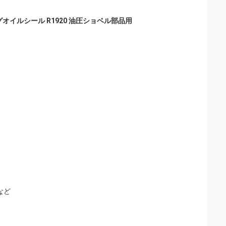
ィングオイルシール R1920 油圧ショベル部品用
など