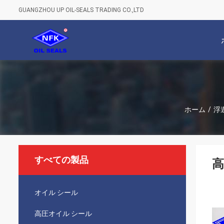
GUANGZHOU UP OIL-SEALS TRADING CO.,LTD
ホーム
/
浮
すべての製品
高
オイル シール
高圧オイル シール