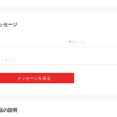
カーロ
客、事は、代理店プロダクトです確
よい常に製造者および専
00%才顕著なコスト パフォーマンス
ことは、商品良質、私達
通りまだあります。 速い船積みおよ
長いcoopertionをです。
によいservic私は値します5つの星に
ッセージ
ます!
メッセージを送る
品の説明