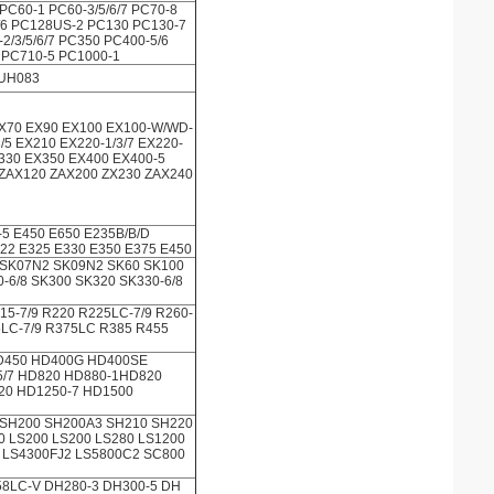
C60-1 PC60-3/5/6/7 PC70-8
/6 PC128US-2 PC130 PC130-7
-2/3/5/6/7 PC350 PC400-5/6
 PC710-5 PC1000-1
 UH083
EX70 EX90 EX100 EX100-W/WD-
/5 EX210 EX220-1/3/7 EX220-
X330 EX350 EX400 EX400-5
 ZAX120 ZAX200 ZX230 ZAX240
-5 E450 E650 E235B/B/D
22 E325 E330 E350 E375 E450
 SK07N2 SK09N2 SK60 SK100
-6/8 SK300 SK320 SK330-6/8
15-7/9 R220 R225LC-7/9 R260-
5LC-7/9 R375LC R385 R455
D450 HD400G HD400SE
5/7 HD820 HD880-1HD820
20 HD1250-7 HD1500
 SH200 SH200A3 SH210 SH220
 LS200 LS200 LS280 LS1200
J LS4300FJ2 LS5800C2 SC800
58LC-V DH280-3 DH300-5 DH