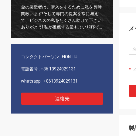
金の製造者は、購入をするために私を長時
古い顧
間救います!そして専門の提案を常に与え
実な1
て、ビジネスの私をたくさん助けて下さい!
いつも
ありがとう! 私が推薦する最もよい順序で
び非常
メ
すべて、良質の商品、速い船積みおよび非
推薦し
常によいサービス。5つの星に値します! あ
なたのプロダクトによっては良質余りにう
まく見、多くを買うにはあなたのcompnay
コンタクトパーソン :
FION LIU
接触します
電話番号 :
+86 13924029131
whatsapp :
+8613924029131
連絡先
製