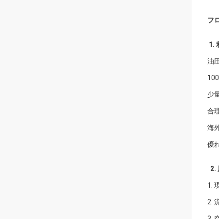
フロ
1.
油
1
少
合
海
優
2.
1
2
3.