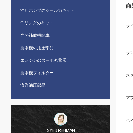
商
油圧ポンプのシールのキット
O リングのキット
サ
弁の補助機関車
掘削機の油圧部品
サ
エンジンのターボ充電器
掘削機フィルター
ス
海洋油圧部品
ア
ハ
SYED REHMAN