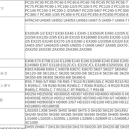
PC20 PC30 PC35 PC40-5 PC40-6 PC40-7/8 PC45 PC50 PC56-7 P
PC75 PC80 PC90-1 PC100-1/2/3 PC100-5 PC PC120-2 PC120-5
マツ
PC140 PC150-3 PC200-1 /2/3/5/6/7 PC220-5/6/7 PC240-3 PC300
PC360-7 PC400-1/3/5 PC400-6 PC410 PC450-8 PC650 PC650-8
HITACHI UH045 UH052 UHO53 UH063 UH07-5 UH09-7 UH04-7
EX20UR-1/2 EX27 EX30 EX40-1 EX45-1 EX50UR EX60-1/2/3/5 
2/2/3/4 EX120/-2/3/5 EX130 EX150 EX160WD EX200 EX200-1/2/3
立
2/5 EX225 EX240 EX270-1/5 EX280-1 EX300-1/2/3/5/6 EX320 E
UH03-3/5/7 UH04/2/5 UH05 UN055-7 UH06 UH07 ZAX60 ZAX70
ZAX250 ZAX330 ZAX350 ZAX360 ZAX360
E40B E70 E70B E110 E120B E140 E180 E200B E240 E300 E200
E245B/D E307 E311B E312C/CL E315C/CL E318B E320/320L E3
K903 K904B K904 C K907B K907C K907D SK07 SK027 SK04N2
ベルコ
SK120-3/6 SK120LC SK200 SK200-5/6 SK210-8 SK230-6E SK250
SK350-6/8 SK400 SK450-6/8 SK480-6
R55-7 R60-5/7 R80-7/9 R85-7 R110 R130R150LC R200 R210 R2
ュンダイ
5 R265LC-7/9 R280 R290 R290LC-7 R300 R305LC-9 R320 R33
R485LC R505LC-7 R515LC-9T R805LC-7 R914B
HD250 HD250SE HD300GS HD307 HD350 HD400G HD400-5 H
HD450SE HD510 HD512 HD550SE HD700G HD700-5/7 HD800-
TO
HD880 HD900SEV HD900-2/5/7 HD1023 HD1100 HD1200 HD12
HD1880G HD1880SE
LX02/03 LX08 SH45 SH55 SH60 SH75-3 SH100 SH120 SH145U
SH240 SH250 SH260 SH280 SH300 SH340 SH350 SH400 SH450
友
LS1600 LS2035 LS2050L LS2650 LS2800 LS2800FJ2 LS3400E
SC1000
DH55 DH60-7 DH130 DH150 DH170 DH220-3/5 DH220-9E DH2