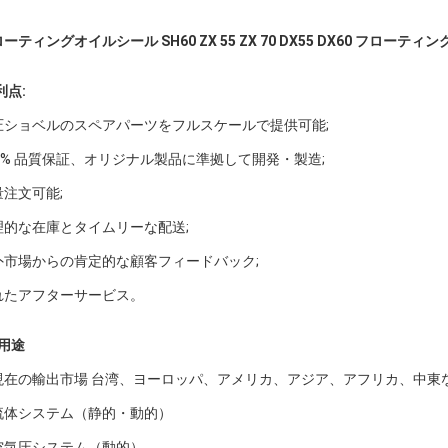
ーティングオイルシール SH60 ZX 55 ZX 70 DX55 DX60 フローテ
 利点:
圧ショベルのスペアパーツをフルスケールで提供可能;
00% 品質保証、オリジナル製品に準拠して開発・製造;
量注文可能;
理的な在庫とタイムリーな配送;
外市場からの肯定的な顧客フィードバック;
れたアフターサービス。
 用途
. 現在の輸出市場 台湾、ヨーロッパ、アメリカ、アジア、アフリカ、中東
. 流体システム（静的・動的）
 空気圧システム（動的）