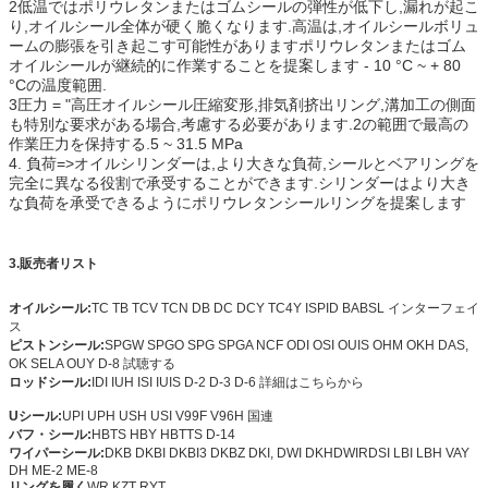
2低温ではポリウレタンまたはゴムシールの弾性が低下し,漏れが起こ
り,オイルシール全体が硬く脆くなります.高温は,オイルシールボリュ
ームの膨張を引き起こす可能性がありますポリウレタンまたはゴム
オイルシールが継続的に作業することを提案します - 10 °C ~ + 80
°Cの温度範囲.
3圧力 = "高圧オイルシール圧縮変形,排気剤挤出リング,溝加工の側面
も特別な要求がある場合,考慮する必要があります.2の範囲で最高の
作業圧力を保持する.5 ~ 31.5 MPa
4. 負荷=>オイルシリンダーは,より大きな負荷,シールとベアリングを
完全に異なる役割で承受することができます.シリンダーはより大き
な負荷を承受できるようにポリウレタンシールリングを提案します
3.
販売者リスト
オイルシール:
TC TB TCV TCN DB DC DCY TC4Y ISPID BABSL インターフェイ
ス
ピストンシール:
SPGW SPGO SPG SPGA NCF ODI OSI OUIS OHM OKH DAS,
OK SELA OUY D-8 試聴する
ロッドシール:
IDI IUH ISI IUIS D-2 D-3 D-6 詳細はこちらから
Uシール:
UPI UPH USH USI V99F V96H 国連
バフ・シール:
HBTS HBY HBTTS D-14
ワイパーシール:
DKB DKBI DKBI3 DKBZ DKI, DWI DKH
DWIR
DSI LBI LBH VAY
DH ME-2 ME-8
リングを履く
WR KZT RYT