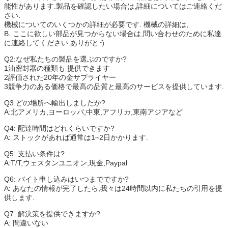
能性があります.製品を確認したい場合は,詳細についてはご連絡くだ
さい.
機械についてのいくつかの詳細が必要です. 機械の詳細は,
B. ここに欲しい部品が見つからない場合は,問い合わせのために私達
に連絡してください.ありがとう.
Q2:なぜ私たちの製品を選ぶのですか?
1油密封器の種類も 提供できます
2評価された20年の金サプライヤー
3競争力のある価格で最高の品質と最高のサービスを提供しています.
Q3:どの場所へ輸出しましたか?
A:北アメリカ,ヨーロッパ,中東,アフリカ,東南アジアなど
Q4: 配達時間はどれくらいですか?
A: ストックがあれば通常は1~2日かかります.
Q5: 支払い条件は?
A:T/T,ウェスタンユニオン,現金,Paypal
Q6: バイト申し込みはいつまでですか?
A: あなたの情報が完了したら,我々は24時間以内に私たちの引用を提
供します.
Q7: 解決策を提供できますか?
A: 間違いない