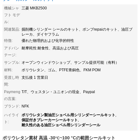
機械シャ
三菱 MKB2500
フト モデ
ル:
関連製品:
掘削機シリンダー シールのキット、ポンプrepaiのキット、油圧ブ
レーカ、ダイヤフラム
特徴:
優れた物理的および化学的特性
アドバン
耐摩耗性:耐食性、高温および高圧
テージ:
サンプル:
オープンウィンドウショップ、サンプル提供可能（有料）
材料:
ポリウレタン、ゴム、PTFE青銅色、FKM POM
受渡し時
支払後 1 営業日
間:
Paymeng
T/T、ウェスタン・ユニオンの現金、Paypal
の言葉:
ブランド:
NFK
ポリウレタン製油圧ショベル用シリンダーシールキット
ハイライ
,
保証付きブレーカーシールキット
,
ト:
耐久性のある油圧ショベル用シリンダーシール
ポリウレタン素材 高温 -30
~100 °Cの範囲シールキット
°C