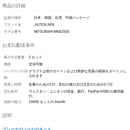
商品の詳細
起源の場所:
日本、韓国、台湾、中国パッケージ
ブランド名:
,AUTOX,NFK.
モデル番号:
MITSUBSHI MKB2500
お支払配送条件
最小注文数量:
2 セット
価格:
交渉可能
パッケージの詳
クラフトは色のカートンおよび絶妙な包装の紙箱をカートンに
入れます
細:
受渡し時間:
在庫のための1日、支払の後の大口注文のための3-7日
支払条件:
ウェスタン・ユニオンの現金、銀行、PayPal.HSBCの都市銀
行。
供給の能力:
10000 セットの /month
説明
ブレーカのシールのキット