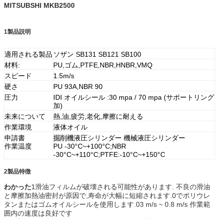
MITSUBSHI MKB2500
1製品説明
適用される製品
ソザン SB131 SB121 SB100
材料:
PU,ゴム,PTFE,NBR,HNBR,VMQ
スピード
1.5m/s
硬さ
PU 93A,NBR 90
圧力
IDI オイルシール :30 mpa / 70 mpa (サポートリング
加)
未来について
熱,油,疲労,老化,摩擦に耐える
作業環境
液体オイル
申請書
掘削機
液圧シリンダー 機械液圧シリンダー
作業温度
PU -30°C~+100°C;NBR
-30°C~+110°C;PTFE:-10°C~+150°C
2製品
特徴
わかった
1滑油フィルムが破壊される可能性があります. 不良の滑油
と摩擦加熱油密封が原因で,寿命が大幅に短縮されます.0でポリウレ
タンまたはゴムオイルシールを使用します.03 m/s ~ 0.8 m/s 作業範
囲内の速度は良好です