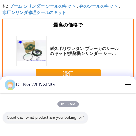
ブーム シリンダー シールのキット
弁のシールのキット
札:
,
,
水圧シリンダ修理シールのキット
最高の価格で
耐久ポリウレタン ブレーカのシール
のキット/掘削機シリンダー シール
のキット
続行
DENG WENXING
ブレーカのシールのキット
多く
8:33 AM
Good day, what product are you looking for?
KAWA
SB81 SOOSANの
Soosan SB131
SOOSAN SB151
アトラス
のブレーカ
油圧ブレーカのシ
SB121 SB100の
のバケツ シリンダ
壊れたハン
ルのキッ
ールのキット、ポ
タイプの予備品の
ー シールのキット
素テー