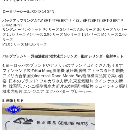
ロータリーシール:
ROI D-14 SPN
バックアップリング:
N4W BRT-PTFE BRT-ナイロン
BRT2
BRT3 BRT-G BRT-P
BRN2 BRN3
リング:
オーリングキット Pシリーズ Gシリーズ ASシリーズ Sシリーズ Mシリー
ズ 1.5シリーズ Mシリーズ 2.0シリーズ Mシリーズ 1.9シリーズ Mシリーズ 2.4シ
リーズ
M3.0シリーズ M4.0シリーズ
バルブプッシャー
浮遊油密封 灌木液式シリンダー密封 シリンダー密封キット
ヨーロッパのブランドやアメリカのブランドはたくさんあります
4.
フィンランド製のRui Meng掘削機 液圧断層機 アトラス液圧断層機
アメリカ合衆国のIngersoll Rand Monte Bay断層機高品質で高い価
格; 日本のブランド: フルカワ水力断片,東空気断片,タイシケ水力断
片; 韓国語: ハンユ掘削機水力断片,砂漠掘削機断片,シュイシャン掘削
機水力断片,エンジニア エグババター ブレーカー.
5. 画像を見る