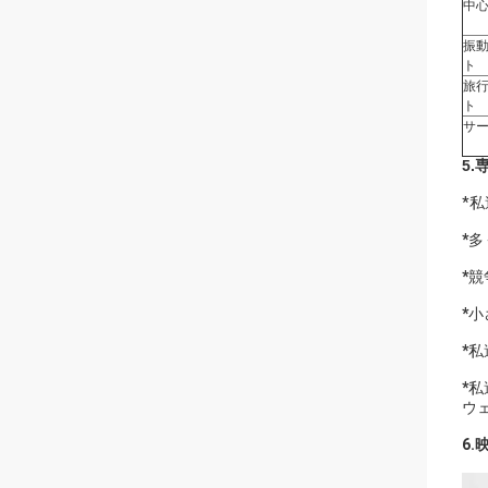
中心
振動
ト
旅行
ト
サ
5
*
*
多
*
競
*
小
*
私
*
私
ウ
6.