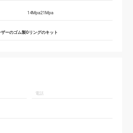
門の提案を与える
14Mpa21Mpa
将来持っています
ーザーのゴム製Oリングのキット