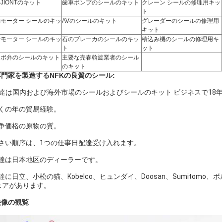
JIONTのキット
歯車ポンプのシールのキット
クレーン シールの修理用キッ
ト
モーター シールのキッ
AVのシールのキット
グレーダーのシールの修理用
キット
モーター シールのキッ
石のブレーカのシールのキッ
積込み機のシールの修理用キ
ト
ット
ーボ弁のシールのキット
主要な売春斡旋業者のシール
のキット
.専門家を製造するNFKの良質のシール:
私達は国内および海外市場のシールおよびシールのキット ビジネスで18
くの年の貿易経験。
争価格の原物の質。
さい順序は、1つの仕事日配達受け入れます。
達は日本地区のディーラーです。
達に日立、小松の猫、Kobelco、ヒュンダイ、Doosan、Sumitomo、
ェアがあります。
映像の観覧