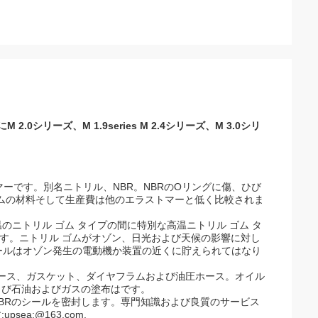
に
M 2.0シリーズ、M 1.9series M 2.4シリーズ、M 3.0シリ
ーです。別名ニトリル、NBR。NBRのOリングに傷、ひび
ムの材料そして生産費は他のエラストマーと低く比較されま
温のニトリル ゴム タイプの間に特別な高温ニトリル ゴム タ
できます。ニトリル ゴムがオゾン、日光および天候の影響に対し
ールはオゾン発生の電動機か装置の近くに貯えられてはなり
ホース、ガスケット、ダイヤフラムおよび油圧ホース。オイル
よび石油およびガスの塗布はです。
NBRのシールを密封します。専門知識および良質のサービス
sea;@163.com.