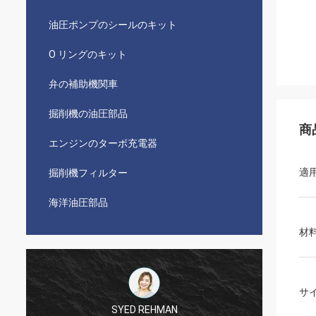
油圧ポンプのシールのキット
O リングのキット
弁の補助機関車
掘削機の油圧部品
商
エンジンのターボ充電器
適
掘削機フィルター
海洋油圧部品
材
サ
SYED REHMAN