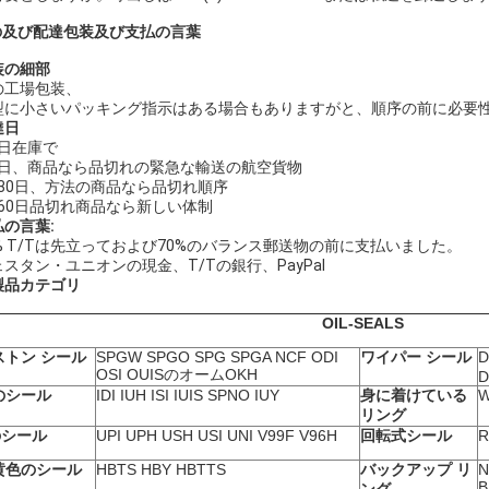
.の及び配達包装及び支払の言葉
装の細部
の工場包装、
型に小さいパッキング指示はある場合もありますがと、順序の前に必要
達日
2日在庫で
-5日、商品なら品切れの緊急な輸送の航空貨物
5-30日、方法の商品なら品切れ順序
5-60日品切れ商品なら新しい体制
払の言葉:
0% T/Tは先立っておよび70%のバランス郵送物の前に支払いました。
スタン・ユニオンの現金、T/Tの銀行、PayPaI
製品カテゴリ
OIL-SEALS
ストン シール
SPGW SPGO SPG SPGA NCF ODI
ワイパー シール
D
OSI OUISのオームOKH
D
のシール
IDI IUH ISI IUIS
SPNO IUY
身に着けている
W
リング
のシール
UPI UPH USH USI UNI V99F V96H
回転式シール
R
黄色のシール
HBTS HBY HBTTS
バックアップ リ
N
B