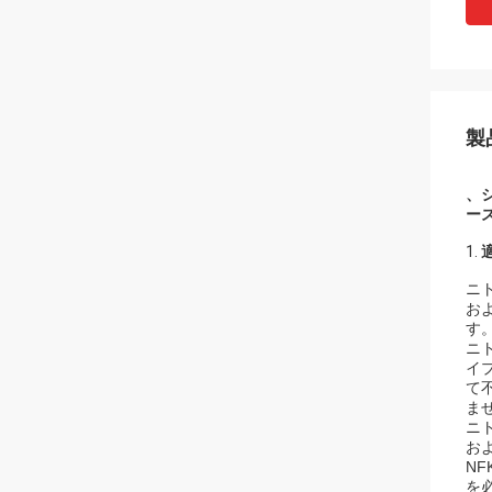
製
、
ー
1.
ニ
お
す
ニ
イ
て
ま
ニ
お
N
を必