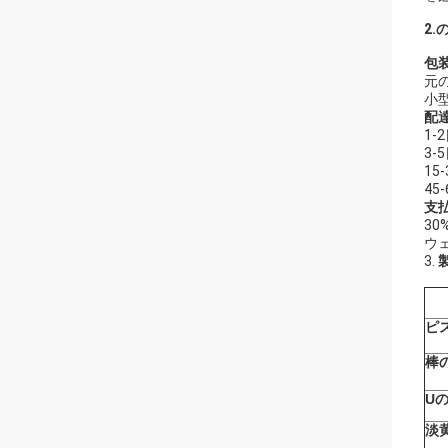
2
包
元
小
配
1-
3
1
4
支
3
ウェ
3.
ピ
棒
U
淡