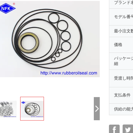
ブランド
モデル番
最小注文
価格
パッケー
細
受渡し時
支払条件
供給の能