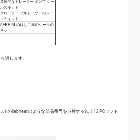
具体的なトレーラー ポンプ シー
ルのキット
クローラー ブルドーザーのシー
ルのキット
AERRIALのはしご車のシールの
キット
年を過します。
ボルボのliebheerのような部品番号を点検する以上13 PCソフト