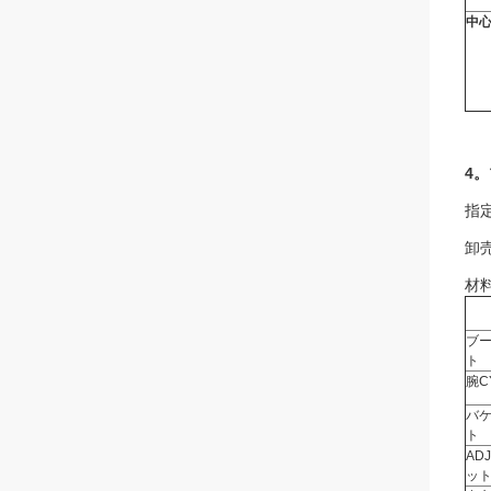
中心
4。
指
卸
材料
ブー
ト
腕C
バケ
ト
AD
ッ