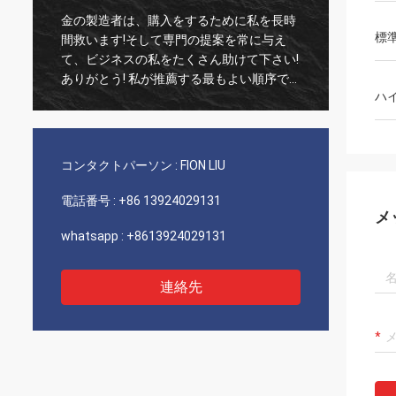
金の製造者は、購入をするために私を長時
古い顧
標
間救います!そして専門の提案を常に与え
実な1
て、ビジネスの私をたくさん助けて下さい!
いつも
ありがとう! 私が推薦する最もよい順序で
び非常
ハ
すべて、良質の商品、速い船積みおよび非
推薦し
常によいサービス。5つの星に値します! あ
なたのプロダクトによっては良質余りにう
まく見、多くを買うにはあなたのcompnay
コンタクトパーソン :
FION LIU
接触します
電話番号 :
+86 13924029131
メ
whatsapp :
+8613924029131
連絡先