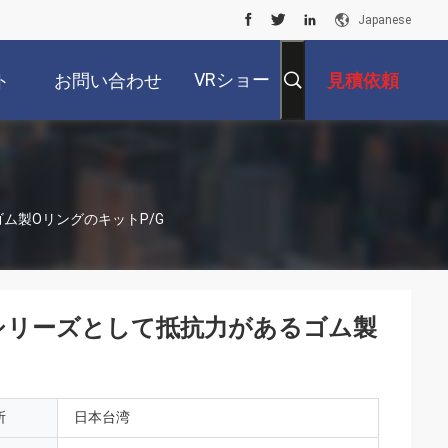
Japanese
VRショー
ト
お問い合わせ
見積依頼
ム製OリングのキットP/G
シリーズとして抵抗力があるゴム製
所
日本台湾