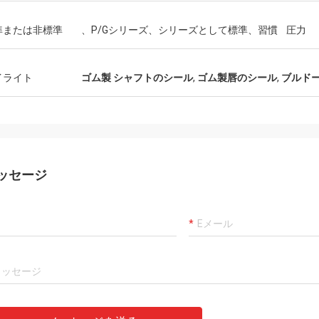
カーロ
客、事は、代理店プロダクトです確
よい常に製造者および専
準または非標準
、P/Gシリーズ、シリーズとして標準、習慣
圧力
00%才顕著なコスト パフォーマンス
ことは、商品良質、私達
通りまだあります。 速い船積みおよ
長いcoopertionをです。
によいservic私は値します5つの星に
イライト
ゴム製 シャフトのシール
,
ゴム製唇のシール
,
ブルド
ます!
ッセージ