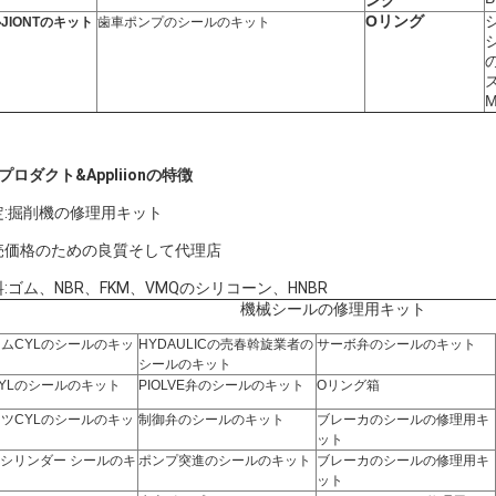
ング
Oリング
JIONTのキット
歯車ポンプのシールのキット
プロダクト&Appliionの特徴
定:掘削機の修理用キット
売価格のための良質そして代理店
:ゴム、NBR、FKM、VMQのシリコーン、HNBR
機械シールの修理用キット
ムCYLのシールのキッ
HYDAULICの売春斡旋業者の
サーボ弁のシールのキット
シールのキット
YLのシールのキット
PIOLVE弁のシールのキット
Oリング箱
ツCYLのシールのキッ
制御弁のシールのキット
ブレーカのシールの修理用キ
ット
Jシリンダー シールのキ
ポンプ突進のシールのキット
ブレーカのシールの修理用キ
ト
ット