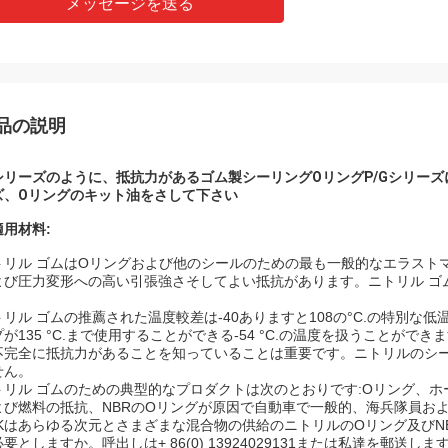
メッセージを送る
品の説明
シリーズのように、抵抗力があるゴム製シーリングOリングP/Gシリーズ
ズ
、
Oリングのキット油をさして下さい
適用
材料:
トリル ゴムはOリングおよび他のシールのための最も一般的なエラストマ
よび圧力変形への高い引張強さそしてよい抵抗があります。ニトリル ゴ
。
トリル ゴムの推薦された温度較差は-40ありますと108の°C.の特別な低
プが135 °C.まで使用することができる-54 °C.の温度を扱うことが
不完全に抵抗力があることを知っていることは重要です。ニトリルのシ
せん。
トリル ゴムのための典型的なプロダクトは次のとおりです:Oリング、
よび燃料の抵抗、NBRのOリングが原因で自動車で一般的、海兵隊員お
FKはあらゆる次元とさまざまな混合物の供給のニトリルのOリング及び
要としますか。呼出しは+ 86(0) 13924029131または私達を郵送します:up