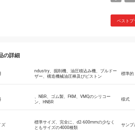
ベストプ
品の詳細
ndustry、掘削機、油圧積込み機、ブルドー
用
標準的
ザー、構造機械油圧棒及びピストン
、NBR、ゴム製、FKM、VMQのシリコー
料
様式
ン、HNBR
標準サイズ、完全に、d2-600mmの少なく
イズ
サンプ
ともサイズの4000種類
Mutakilwaウイルソン アフリカ