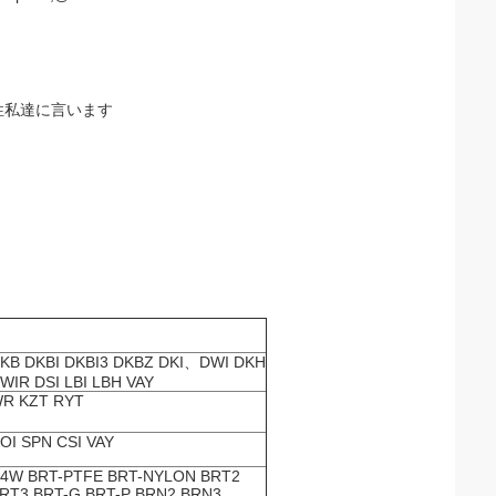
性私達に言います
KB DKBI DKBI3 DKBZ DKI、DWI DKH
WIR DSI LBI LBH VAY
R KZT RYT
OI SPN CSI VAY
4W BRT-PTFE BRT-NYLON BRT2
RT3 BRT-G BRT-P BRN2 BRN3