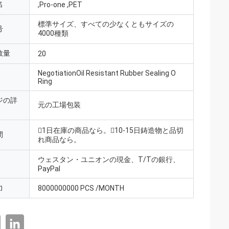
名
,Pro-one ,PET
標準サイズ、すべての少なくともサイズの
号
4000種類
数量
20
NegotiationOil Resistant Rubber Sealing O
Ring
ジの詳
元の工場包装
1日在庫の商品なら。10-15日鋳造物と品切
間
れ商品なら。
ウェスタン・ユニオンの現金、T/Tの銀行、
PayPal
力
8000000000 PCS /MONTH