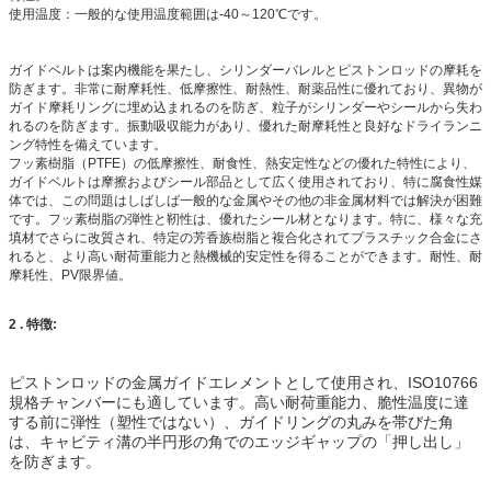
使用温度：一般的な使用温度範囲は-40～120℃です。
ガイドベルトは案内機能を果たし、シリンダーバレルとピストンロッドの摩耗を
防ぎます。非常に耐摩耗性、低摩擦性、耐熱性、耐薬品性に優れており、異物が
ガイド摩耗リングに埋め込まれるのを防ぎ、粒子がシリンダーやシールから失わ
れるのを防ぎます。振動吸収能力があり、優れた耐摩耗性と良好なドライランニ
ング特性を備えています。
フッ素樹脂（PTFE）の低摩擦性、耐食性、熱安定性などの優れた特性により、
ガイドベルトは摩擦およびシール部品として広く使用されており、特に腐食性媒
体では、この問題はしばしば一般的な金属やその他の非金属材料では解決が困難
です。フッ素樹脂の弾性と靭性は、優れたシール材となります。特に、様々な充
填材でさらに改質され、特定の芳香族樹脂と複合化されてプラスチック合金にさ
れると、より高い耐荷重能力と熱機械的安定性を得ることができます。耐性、耐
摩耗性、PV限界値。
2
.
特徴
:
ピストンロッドの金属ガイドエレメントとして使用され、ISO10766
規格チャンバーにも適しています。高い耐荷重能力、脆性温度に達
する前に弾性（塑性ではない）、ガイドリングの丸みを帯びた角
は、キャビティ溝の半円形の角でのエッジギャップの「押し出し」
を防ぎます。