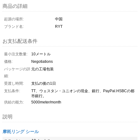
商品の詳細
起源の場所:
中国
ブランド名:
RYT
お支払配送条件
最小注文数量:
10メートル
価格:
Negotiations
パッケージの詳
元の工場包装
細:
受渡し時間:
支払の後の1日
支払条件:
TT、ウェスタン・ユニオンの現金、銀行、PayPal.HSBCの都
市銀行。
供給の能力:
5000meter/month
説明
摩耗リング シール