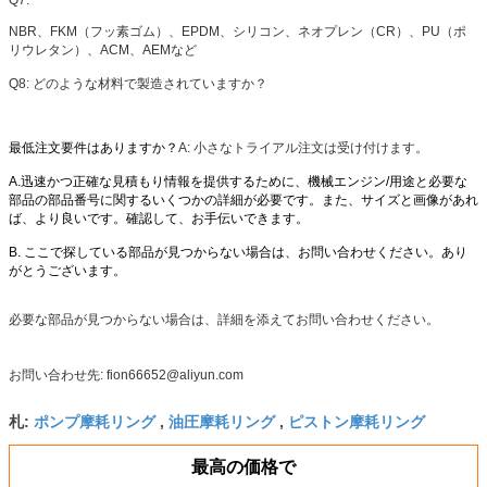
Q7:
NBR、FKM（フッ素ゴム）、EPDM、シリコン、ネオプレン（CR）、PU（ポ
リウレタン）、ACM、AEMなど
Q8:
どのような材料で製造されていますか？
最低注文要件はありますか？
A: 小さなトライアル注文は受け付けます。
A.迅速かつ正確な見積もり情報を提供するために、機械エンジン/用途と必要な
部品の部品番号に関するいくつかの詳細が必要です。また、サイズと画像があれ
ば、より良いです。確認して、お手伝いできます。
B. ここで探している部品が見つからない場合は、お問い合わせください。あり
がとうございます。
必要な部品が見つからない場合は、詳細を添えてお問い合わせください。
お問い合わせ先: fion66652@aliyun.com
ポンプ摩耗リング
油圧摩耗リング
ピストン摩耗リング
札:
,
,
最高の価格で