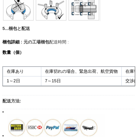
5...梱包と配送
梱包詳細
: 元の工場梱包
配送時間 :
数量（個）
在庫あり
在庫切れの場合、緊急出荷、航空貨物
在庫
1～2日
7～15日
交渉
配送方法: