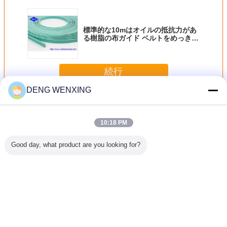
標準的な10mはオイルの抵抗力があ
る樹脂の布ガイド ベルトをめっきす
る
続行
DENG WENXING
摩耗リング シール
多く
10:18 PM
Good day, what product are you looking for?
リング シ
ポリウレタン摩耗
PTFEのバックア
水圧シリンダの摩
フェノリ
Tの大きい
リング シール、ポ
ップ リングは標準
耗リング シール二
12RS 
90の硬度
ンプ ピストン摩耗
的な、非標準的な
重機能の
シー
範囲
リング35 Mpaの
耐食性をカスタマ
30*2.5mmの高圧
圧力2000mmの旅
イズした
抵抗力がある
行
言語を変えて下さい
Japanese