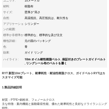
ユニット:
10メートル
材料:
樹脂布
サイズ:
壁厚さ*高さ
自然:
高温抵抗、高圧抵抗は、耐久性を
アプリケーショ
シリンダー
ンの範囲:
標準か非標準か:
標準的な、標準的な及び注文
梱包詳細::
元の国のパッキング
色:
青
効果:
ガイド リング
10m オイル耐性樹脂ベルト
保証付きのプレートガイドベルト
ハイライト:
,
リングシール布のベルトを履く
,
RYT 新型10mプレート、耐摩耗性・耐油性樹脂クロス、ガイドベルトRYTはカ
スタマイズ可能
1.
製品詳細説明
材質：PTFE+銅粉末、フェノールクロス
主な特徴：案内機能と振動吸収性能、優れた耐摩耗性と良好なドライランニング
特性。