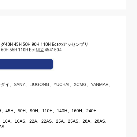
0H 45H 50H 90H 110H Ectのアッセンブリ
 55H 110H Ect組立4641504
イ、SANY、LIUGONG、YUCHAI、XCMG、YANMAR、
H、45H、50H、90H、110H、140H、160H、240H
、16A、16AS、22A、22AS、25A、25AS、28A、28AS、
AS