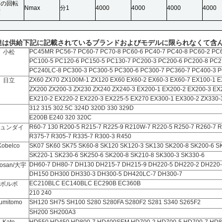
高の回転
Nmax
分1
4000
4000
4000
4000
度
達は供給下記に記載されているブランドおよびモデルに限られなくて含ん
PC45MR PC56-7 PC60-7 PC70-8 PC60-6 PC40-7 PC40-8 PC60-2 PC
小松
PC100-5 PC120-6 PC150-5
PC130-7 PC200-3 PC200-6 PC200-8 PC2
PC240LC-8 PC300-3 PC300-5 PC300-6 PC300-7 PC360-7 PC400-3 P
ZX60 ZX70 ZX100M-1 ZX120 EX60 EX60-2 EX60-3 EX60-7 EX100-1 E
日立
ZX200 ZX200-3 ZX230 ZX240 ZX240-3 EX200-1 EX200-2 EX200-3 EX
EX210-2 EX220-2 EX220-3 EX225-5 EX270 EX300-1 EX300-2 ZX330-
312 315 302.5C 324D 320D 330 329D
E200B E240 320 320C
R60-7 130 R200-5 R215-7 R225-9 R210W-7 R220-5 R250-7 R260-7 R
ュンダイ
R375-7 R305-7 R335-7 R300-3 R450
Kobelco
SK07 SK60 SK75 SK60-8 SK120 SK120-3 SK130 SK200-8 SK200-6 S
SK220-1 SK230-6 SK250-6 SK200-8 SK210-8 SK300-3 SK330-6
DH60-7 DH80-7 DH130 DH215-7 DH215-9 DH220-5 DH220-2 DH220-
osan/大宇
DH150 DH300 DH330-3 DH300-5 DH420LC-7 DH300-7
EC210BLC EC140BLC EC290B EC360B
ボルボ
210 240
umitomo
SH120 SH75 SH100 S280 S280FA S280F2 S281 S340 S265F2
SH200 SH200A3