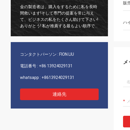
販
金の製造者は、購入をするために私を長時
古い顧
間救います!そして専門の提案を常に与え
実な1
て、ビジネスの私をたくさん助けて下さい!
いつも
ハ
ありがとう! 私が推薦する最もよい順序で
び非常
すべて、良質の商品、速い船積みおよび非
推薦し
常によいサービス。5つの星に値します! あ
なたのプロダクトによっては良質余りにう
まく見、多くを買うにはあなたのcompnay
コンタクトパーソン :
FION LIU
接触します
メ
電話番号 :
+86 13924029131
whatsapp :
+8613924029131
連絡先