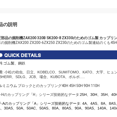
品の説明
部品の掘削機ZAX200 320B SK200-8 ZX330のためのゴム製 カップリング4
Eの掘削機ZAX200 ZX200-6ZX250 ZX230のためのゴム製連結のくも45H 60H
料:ゴム製、
鋼鉄
用:
小松の幼虫、日立、KOBELCO、SUMITOMO、KATO、大宇、ヒュンダ
EBHERR、SDLG、JCB、場合、KUBOTA、ボルボ.....
ルミニウム
ブロックとのカップリング40H 45H 50H 90H 110H
F-Hのカップリング「H」シリーズ技術的なデータ:
25H、30H、35H、40
F-Aのカップリング「A」シリーズ技術的なデータ:
4A、4AS、8A、8AS
A、30AS、50A、50AC、50AS、80A、80AS、90A、90AS、140A、140