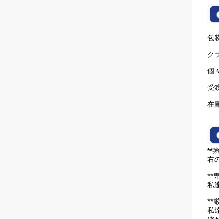
包
ク
個
受
在庫
**
強
右
**
私
**
私