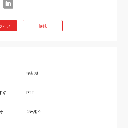
ライス
接触
掘削機
ド名
PTE
号
45H組立