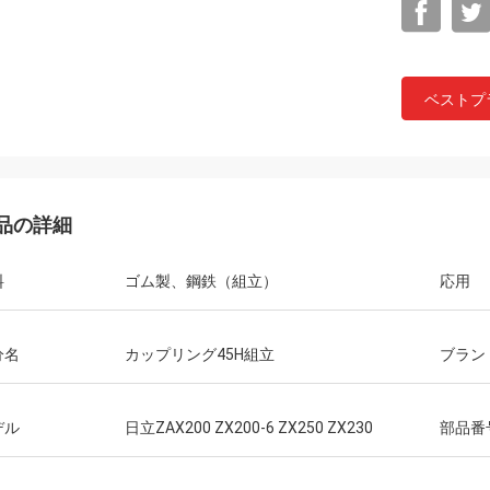
ベストプ
品の詳細
料
ゴム製、鋼鉄（組立）
応用
分名
カップリング45H組立
ブラン
デル
日立ZAX200 ZX200-6 ZX250 ZX230
部品番
Mutakilwaウイルソン アフリカ