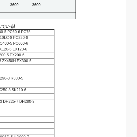
3600
3600
でいる!
60-5 PC60-6 PC75
10LC-8 PC220-8
C400-5 PC600-6
X120-5 EX120-6
200-5 EX200-6
3 ZX450H EX300-5
290-3 R300-5
K250-8 SK210-6
3 DH225-7 DH280-3