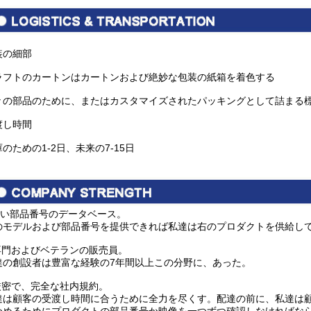
装の細部
ラフトのカートンはカートンおよび絶妙な包装の紙箱を着色する
々の部品のために、またはカスタマイズされたパッキングとして詰まる
渡し時間
のための1-2日、未来の7-15日
い部品番号のデータベース。
のモデルおよび部品番号を提供できれば私達は右のプロダクトを供給し
専門およびベテランの販売員。
達の創設者は豊富な経験の7年間以上この分野に、あった。
厳密で、完全な社内規約。
達は顧客の受渡し時間に合うために全力を尽くす。配達の前に、私達は