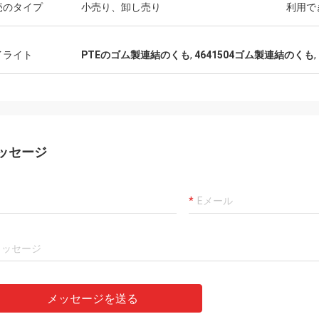
カーロ
売のタイプ
小売り、卸し売り
利用で
客、事は、代理店プロダクトです確
よい常に製造者および専
00%才顕著なコスト パフォーマンス
ことは、商品良質、私達
通りまだあります。 速い船積みおよ
イライト
PTEのゴム製連結のくも
,
4641504ゴム製連結のくも
,
長いcoopertionをです。
によいservic私は値します5つの星に
ます!
ッセージ
メッセージを送る