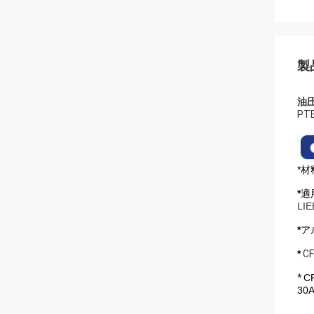
製
油圧
PT
*材
*
適
LI
*
ア
*
C
*
C
30