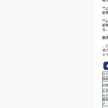
確
**
顧
**
顧
る
販
、
者
オイ
サ
技
記
わ
ル
最
ク