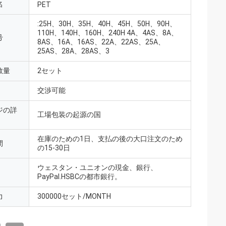
名
PET
:25H、30H、35H、40H、45H、50H、90H、
110H、140H、160H、240H 4A、4AS、8A、
号
8AS、16A、16AS、22A、22AS、25A、
25AS、28A、28AS、3
数量
2セット
交渉可能
ジの詳
工場包装の起源の国
在庫のための1日、支払の後の大口注文のため
間
の15-30日
ウェスタン・ユニオンの現金、銀行、
PayPal.HSBCの都市銀行。
力
300000セット/MONTH