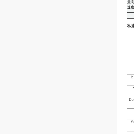
最
速
私
ヒ
Do
S