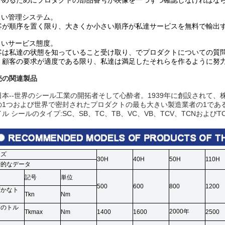
かめるためにプロダクトの部品番号か映像を一つずつ確認しなければな
よい管理システム。
客が順序を置く限り、大きくか小さい順序が私達サービスを無料で輸出
よいサービス態度。
客は私達の状態を知っていること受け取り、でプロダクトについての質
。顧客の要求が適度である限り、私達は満足したそれらを作るように努
売の関連製品
日本--世界のシール工業の開拓者そして心酔者。1939年に創設されて、
の1つおよび世界で密封されたプロダクトの最も大きい製造業者の1であ
ル シールのタイプ:SC、SB、TC、TB、VC、VB、TCV、TCNおよびTC
イズ
30H
40H
50H
110H
術的なデータ
述
記号
単位
500
600
800
1200
ずかなト
Tkn
Nm
ク
高のトル
2000年
Tkmax
Nm
1400
1600
2500