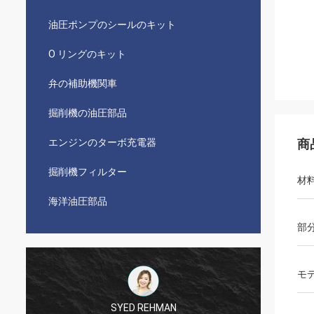
油圧ポンプのシールのキット
O リングのキット
弁の補助機関車
掘削機の油圧部品
エンジンのターボ充電器
商
掘削機フィルター
材
海洋油圧部品
部
モ
SYED REHMAN