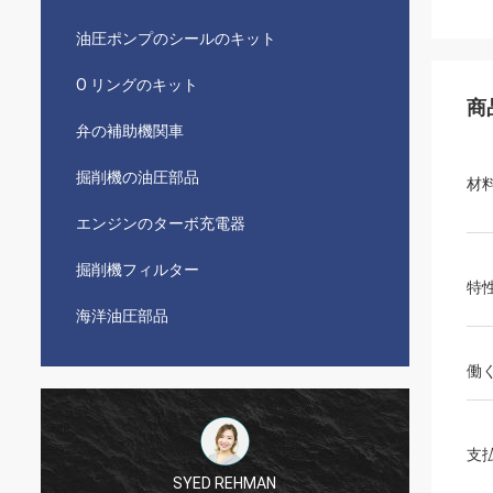
油圧ポンプのシールのキット
O リングのキット
商
弁の補助機関車
掘削機の油圧部品
材
エンジンのターボ充電器
掘削機フィルター
特
海洋油圧部品
働
支
SYED REHMAN
Mutakilwaウ