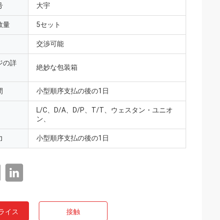
号
大宇
数量
5セット
交渉可能
ジの詳
絶妙な包装箱
間
小型順序支払の後の1日
L/C、D/A、D/P、T/T、ウェスタン・ユニオ
ン、
力
小型順序支払の後の1日
ライス
接触