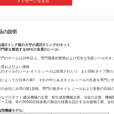
メッセージを送る
品の説明
高温Oリング箱の大宇の高圧Oリングのキット
専門家を製造するNFKの良質のシール:
専門のチームは18年以上、専門職業的業務および完全な包装シールのキ
良質およびよい価格
元のオイルのシール オイル シールは使用されたり、また回転タイプ唇
場によってが日本の第1、それの中にあるオイル シールの生産を専門に
達の会社に台湾の親1資格、専門の販売オイル シールおよび多数の目録
当なプロダクト:建設機械の企業、射出成形機械企業、冶金の企業、機械類
ダー工場、等の30000目録多数の製品仕様書を設計する出版物工業。会
適用機械モデル: