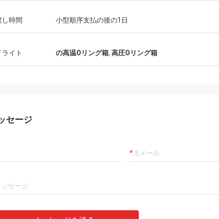
カーロ
店プロダクトです確
よい常に製造者および専門の提案を与え
渡し時間
小型順序支払の後の1日
スト パフォーマンス
ことは、商品良質、私達将来持っていま
す。 速い船積みおよ
長いcoopertionをです。
私は値します5つの星に
イライト
の高温Oリング箱
,
高圧Oリング箱
ッセージ