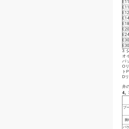
E1
E1
E1
E1
E1
E2
E2
E3
E3
3.
オイ
バッ
Oリ
ト
Dリ
弁
4。
ブ
腕
バ