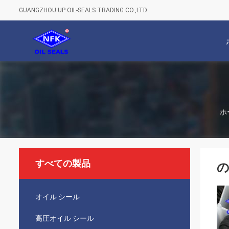
GUANGZHOU UP OIL-SEALS TRADING CO.,LTD
ホ
すべての製品
の
オイル シール
高圧オイル シール