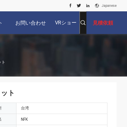
Japanese
VRショー
ト
お問い合わせ
見積依頼
ット
キット
所
台湾
名
NFK