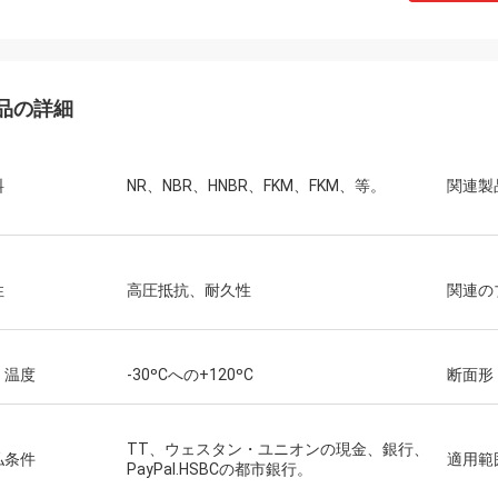
品の詳細
料
NR、NBR、HNBR、FKM、FKM、等。
関連製
性
高圧抵抗、耐久性
関連の
く温度
-30ºCへの+120ºC
断面形
TT、ウェスタン・ユニオンの現金、銀行、
払条件
適用範
PayPal.HSBCの都市銀行。
イルソン アフリカ