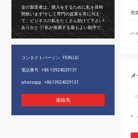
製造者は、購入をするために私を長時
古い顧客、事は、代理
受
います!そして専門の提案を常に与え
実な100%才顕著なコ
ビジネスの私をたくさん助けて下さい!
いつも通りまだありま
が推薦する最もよい順序で
び非常によいservic
ハ
て、良質の商品、速い船積みおよび非
推薦します!
よいサービス。5つの星に値します! あ
のプロダクトによっては良質余りにう
見、多くを買うにはあなたのcompnay
コンタクトパーソン :
FION LIU
します
電話番号 :
+86 13924029131
メ
whatsapp :
+8613924029131
連絡先