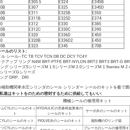
10
E305.5
E324
E345B
10B
E307
E325
E345D
20B
E311
E325B
E350
40B
E311B
E325D
E374
80
E312
E330
E385
00B
E312C
E330C
E390
40B
E320
E336D
E450
00
E320B
E336D2
E450
00B
E323
E345
E70B
シールの
リスト:
ル シール--TC TB TCV TCN DB DC DCY TC4Y
クアップ リング:N4W BRT-PTFE BRT-NYLON BRT2 BRT3 BRT-G BRT
ング:シリーズSシリーズM 1.5シリーズM 2.0シリーズM 1.9series 
PシリーズGシリーズ
ング:DRP、DRI
の補助機関車
水圧シリンダのシール シリンダー シールのキットを薮で囲
私達はキットをのための密封するために供給してもいい:
機械シールの修理用キット
ームCYLのシールのキッ
HYDAULICの売春斡旋業者の
サーボ弁のシールのキット
ト
シールのキット
CYLのシールのキット
PIOLVE弁のシールのキット
掘削機のOリング箱
ケツCYLのシールのキッ
ブレーカのシールの修理用キ