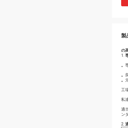
製
の
1.
。
。
。
工
私
適
ン
2.