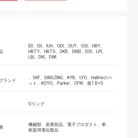
IDI、ISI、IUH、ODI、OUY、OSI、HBY、
品
HBTY、HBTS、DKB、DKBI、DSI、LPI、
LBI、DKI、DWI
、SKF、DINGZING、KYB、LYO、Halliteのペ
ブランド
ット、KOYO、Parker、CFW、親1 B+S
Oリング
機械類、産業部品、電子プロダクト、車、
囲
家庭用電化製品