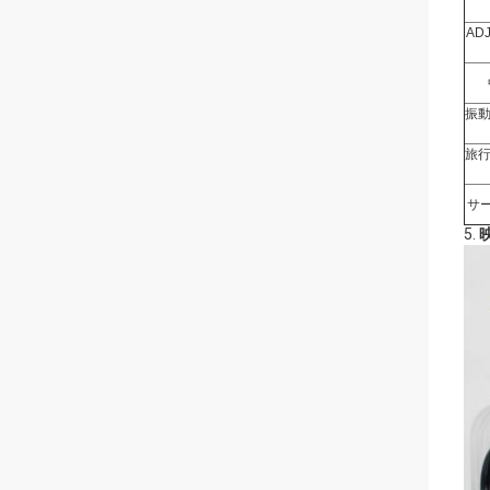
AD
振動
旅行
サ
5.