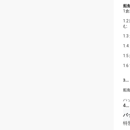
船
1
1
む.
1
1
1
1.
3...
船
ハッ
4...
パ
特