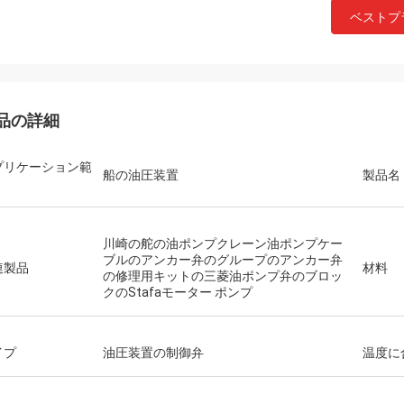
ベストプ
品の詳細
プリケーション範
船の油圧装置
製品名
川崎の舵の油ポンプクレーン油ポンプケー
ブルのアンカー弁のグループのアンカー弁
連製品
材料
の修理用キットの三菱油ポンプ弁のブロッ
クのStafaモーター ポンプ
イプ
油圧装置の制御弁
温度に
Mutakilwaウイルソン アフリカ