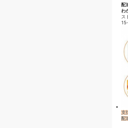
配
わ
ス
1
支
配