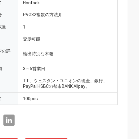
名
Honfook
号
PVG32複数の方法弁
数量
1
交渉可能
ジの詳
輸出特別な木箱
間
3～5営業日
TT、ウェスタン・ユニオンの現金、銀行、
PayPal.HSBCの都市BANK.Alipay。
力
100pcs