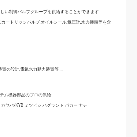
新しい制御バルブグループを供給することができます
,カートリッジバルブ,オイルシール,気圧計,水力接頭等を含
の設計,電気水力動力装置等.....
テム機器部品のプロの供給:
カヤバ/KYB ミツビシ ハグランド パカー ナチ