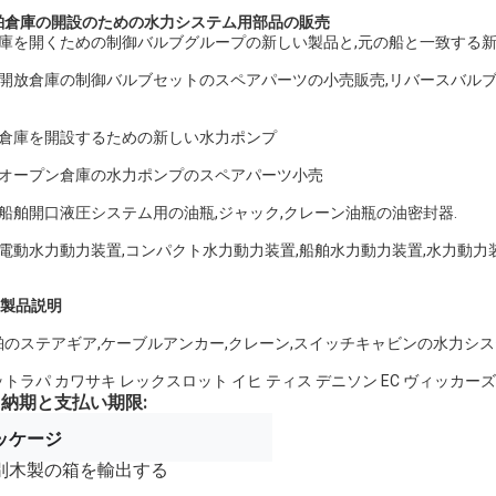
舶倉庫の開設のための水力システム用部品の販売
倉庫を開くための制御バルブグループの新しい製品と,元の船と一致する
.2 開放倉庫の制御バルブセットのスペアパーツの小売販売,リバースバルブ
.3 倉庫を開設するための新しい水力ポンプ
.4 オープン倉庫の水力ポンプのスペアパーツ小売
.5 船舶開口液圧システム用の油瓶,ジャック,クレーン油瓶の油密封器.
6 電動水力動力装置,コンパクト水力動力装置,船舶水力動力装置,水力動力装置
製品説明
舶のステアギア,ケーブルアンカー,クレーン,スイッチキャビンの水力シス
トラパ カワサキ レックスロット イヒ ティス デニソン EC ヴィッカーズ 
納期と支払い期限:
ッケージ
別木製の箱を輸出する