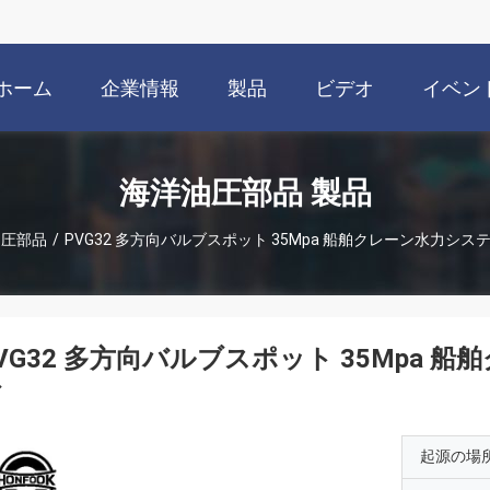
ホーム
企業情報
製品
ビデオ
イベン
海洋油圧部品 製品
油圧部品
/
PVG32 多方向バルブスポット 35Mpa 船舶クレーン水力シ
VG32 多方向バルブスポット 35Mpa
ブ
起源の場