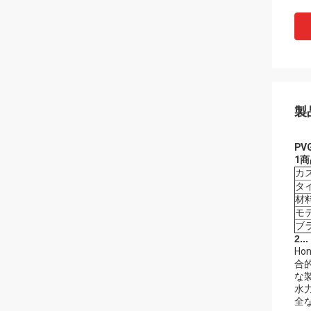
製
PV
1
カ
タ
材
モデ
ブラ
2...
H
合
な
水力
全