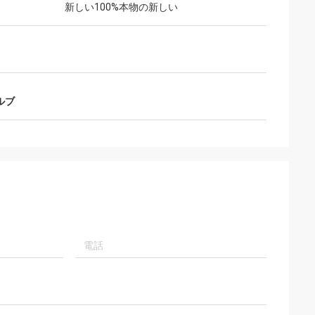
新しい100%本物の新しい
門の提案を与える
将来持っています
ルブ