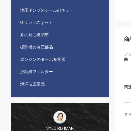
油圧ポンプのシールのキット
O リングのキット
弁の補助機関車
商
掘削機の油圧部品
ア
エンジンのターボ充電器
囲
掘削機フィルター
海洋油圧部品
関
タ
SYED REHMAN