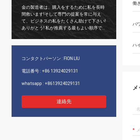
働
金の製造者は、購入をするために私を長時
古い顧
間救います!そして専門の提案を常に与え
実な1
て、ビジネスの私をたくさん助けて下さい!
いつも
パ
ありがとう! 私が推薦する最もよい順序で
び非常
すべて、良質の商品、速い船積みおよび非
推薦し
常によいサービス。5つの星に値します! あ
ハ
なたのプロダクトによっては良質余りにう
まく見、多くを買うにはあなたのcompnay
コンタクトパーソン :
FION LIU
接触します
電話番号 :
+86 13924029131
whatsapp :
+8613924029131
メ
連絡先