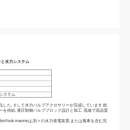
ンと水力システム
力システム
特化した, そして水力バルブアクセサリーが完成しています.総
を供給; 液圧制御バルブブロック設計と加工. 迅速で高品質
fook marineは,別々の水力発電装置,または風車を含む完