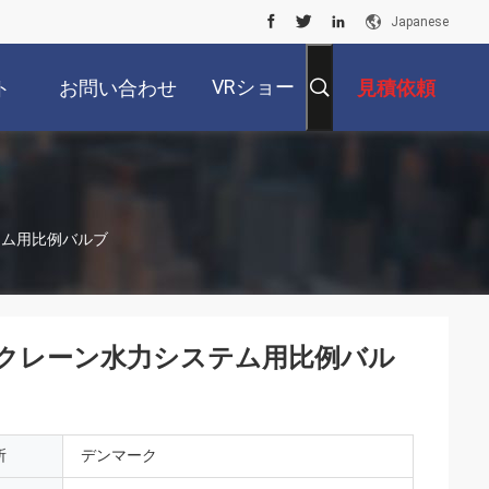
Japanese
VRショー
ト
お問い合わせ
見積依頼
ステム用比例バルブ
 船舶クレーン水力システム用比例バル
所
デンマーク