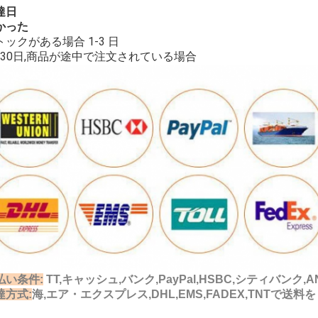
達日
かった
トックがある場合 1-3 日
5-30日,商品が途中で注文されている場合
払い条件:
TT,キャッシュ,バンク,PayPal,HSBC,シティバンク,
達方式:
海,エア・エクスプレス,DHL,EMS,FADEX,TNTで送料を