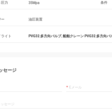
カーロ
き圧力
条件
35Mpa
客、事は、代理店プロダクトです確
よい常に製造者および専
00%才顕著なコスト パフォーマンス
ことは、商品良質、私達
通りまだあります。 速い船積みおよ
ワー
油圧装置
長いcoopertionをです。
によいservic私は値します5つの星に
ます!
イライト
PVG32 多方向バルブ
,
船舶クレーン PVG32 多方向バ
ッセージ