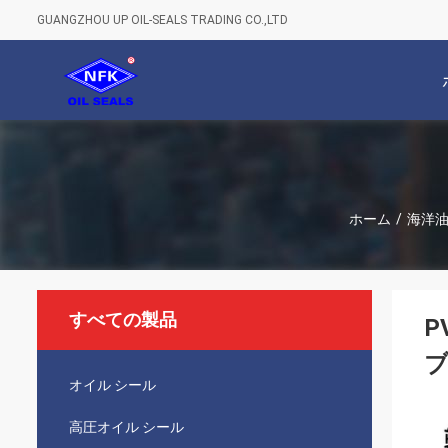
GUANGZHOU UP OIL-SEALS TRADING CO.,LTD
ホーム
/
海洋
すべての製品
P
オイル シール
高圧オイル シール