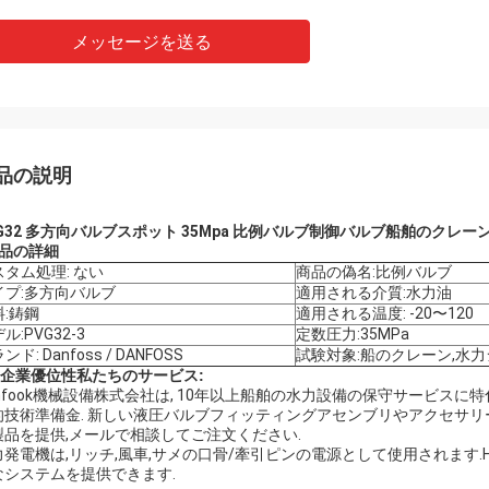
メッセージを送る
品の説明
G32 多方向バルブスポット 35Mpa 比例バルブ制御バルブ
船舶のクレー
商品の詳細
スタム処理: ない
商品の偽名:比例バルブ
イプ:多方向バルブ
適用される介質:水力油
料:鋳鋼
適用される温度: -20〜120
ル:PVG32-3
定数圧力:35MPa
ンド: Danfoss / DANFOSS
試験対象:船のクレーン,水
企業優位性
私たちのサービス
:
onfook機械設備株式会社は, 10年以上船舶の水力設備の保守サービスに
的技術準備金. 新しい液圧バルブフィッティングアセンブリやアクセサリー
製品を提供,メールで相談してご注文ください.
発電機は,リッチ,風車,サメの口骨/牽引ピンの電源として使用されます.Hon
なシステムを提供できます.