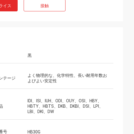
ライス
接触
黒
よく物理的な、化学特性、長い耐用年数お
ンテージ
よびよい安定性
IDI、ISI、IUH、ODI、OUY、OSI、HBY、
品
HBTY、HBTS、DKB、DKBI、DSI、LPI、
LBI、DKI、DW
番号
HB30G