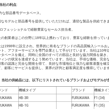
 当社の利点:
力な部品番号データベース。
切なモデルと部品番号を提供していただければ、適切な製品を供給でき
ロフェッショナルで経験豊富なセールス担当者。
社の創業者はこの分野に18年以上携わっており、豊富な経験を持ってい
社
は1998年に設立され、世界的に有名なブランドの高品質輸入シール
ート、アフターサービスを専門企業として手がけています。当社は10年
ータベースを備え、同時に全国のすべての部品と良好な協力関係を築き
ウィンの状況を達成するよう努めています。当社は、手頃な価格、完全
顧客の認識と完全な開発を得て、良好な市場地位と強力な顧客基盤を確
て、顧客にサービスを提供し、業界の評判と顧客満足度を獲得していま
.
当社の供給品には、以下にリストされているブランドおよびモデルが
ランド
機械タイプ
ブランド
機械タイ
RUKAWA
HB-3R
FURUKAWA
F1 (34)
RUKAWA
HB-1G
FURUKAWA
F1 (35)