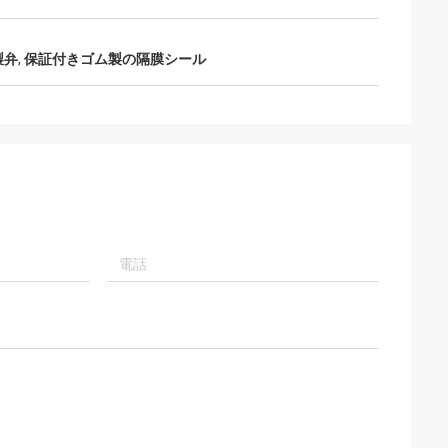
門の提案を与える
将来持っています
製弁
,
保証付きゴム製の隔膜シール