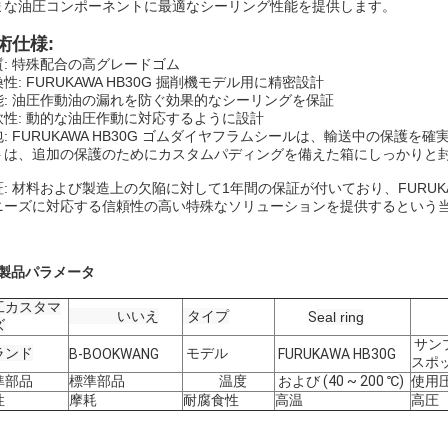
まな油圧コンポーネントに最適なシーリング性能を提供します。
術仕様:
質: 特殊配合の高グレードゴム
性: FURUKAWA HB30G 掘削機モデル用に精密設計
能: 油圧作動油の漏れを防ぐ効果的なシーリングを保証
軟性: 動的な油圧作動に対応するように設計
包: FURUKAWA HB30G ゴムダイヤフラムシールは、輸送中の保
トは、追加の保護のためにカスタムパディングを備えた箱にしっかりと
証: 材料および製造上の欠陥に対して1年間の保証が付いており、FURUK
ニーズに対応する信頼性の高い特殊なソリューションを提供するという
 製品パラメータ
工カスタマ
いいえ
タイプ
S
eal ring
ズ
サン
ランド
モデル
B-BOOKWANG
FURUKAWA HB30G
スポ
準部品
標準部品
温度
および (40 ~ 200 ℃)
使用
性
摩耗
耐腐食性
高温
高圧