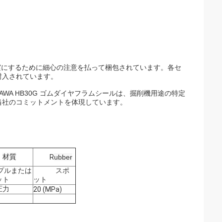
護を確実にするために細心の注意を払って梱包されています。各セ
封入されています。
AWA HB30G ゴムダイヤフラムシールは、掘削機用途の特定
当社のコミットメントを体現しています。
材質
R
ubber
プルまたは
スポ
ット
ット
圧力
20 (MPa)