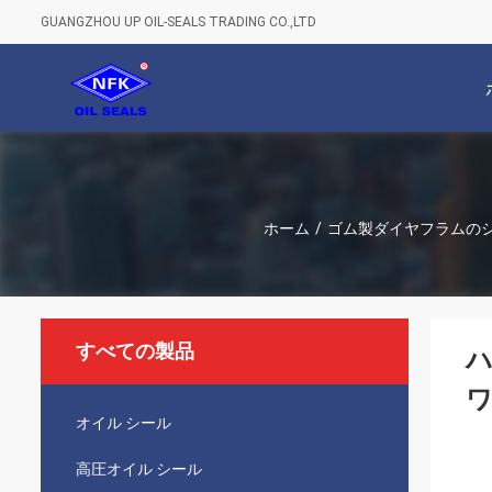
GUANGZHOU UP OIL-SEALS TRADING CO.,LTD
ホーム
/
ゴム製ダイヤフラムの
すべての製品
ハ
ワ
オイル シール
高圧オイル シール