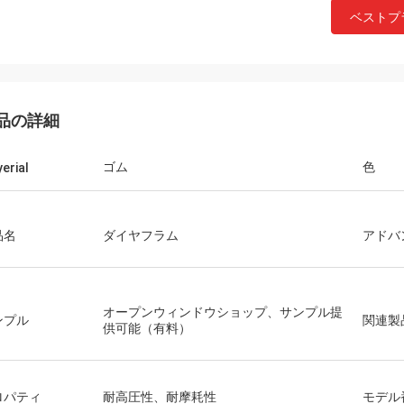
ベストプ
品の詳細
ゴム
色
erial
品名
ダイヤフラム
アドバ
オープンウィンドウショップ、サンプル提
ンプル
関連製
供可能（有料）
Mutakilwaウイルソン アフリカ
ロパティ
耐高圧性、耐摩耗性
モデル