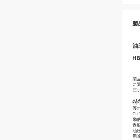
製
油
HB
製品
に
圧
特
優
FU
動
過
油
用