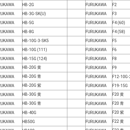
RUKAWA
HB-2G
FURUKAWA
F2
RUKAWA
HB-3G-SK(U)
FURUKAWA
F3
RUKAWA
HB-5G
FURUKAWA
F4 (60)
RUKAWA
HB-8G
FURUKAWA
F4 (58)
RUKAWA
HB-10G-3-SK5
FURUKAWA
F5
RUKAWA
HB-10G (111)
FURUKAWA
F6
RUKAWA
HB-15G (124)
FURUKAWA
F8
HB-20G 黄
RUKAWA
FURUKAWA
F9
HB-20G 青
RUKAWA
FURUKAWA
F12-10G-
HB-20G 紫
RUKAWA
FURUKAWA
F19-15G
HB-30G 黄
F20 黄
RUKAWA
FURUKAWA
HB-30G 青
F20 青
RUKAWA
FURUKAWA
F20 紫
RUKAWA
HB-40G
FURUKAWA
F22 黄
RUKAWA
HB50G
FURUKAWA