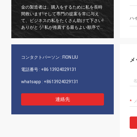
金の製造者は、購入をするために私を長時
古い顧
間救います!そして専門の提案を常に与え
実な1
ハ
て、ビジネスの私をたくさん助けて下さい!
いつも
ありがとう! 私が推薦する最もよい順序で
び非常
すべて、良質の商品、速い船積みおよび非
推薦し
常によいサービス。5つの星に値します! あ
なたのプロダクトによっては良質余りにう
まく見、多くを買うにはあなたのcompnay
コンタクトパーソン :
FION LIU
メ
接触します
電話番号 :
+86 13924029131
whatsapp :
+8613924029131
連絡先