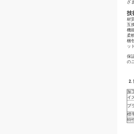
ざ
技
材
互換
機
柔
梱
ッ
保
の
2.
加
イ
ブ
標
特