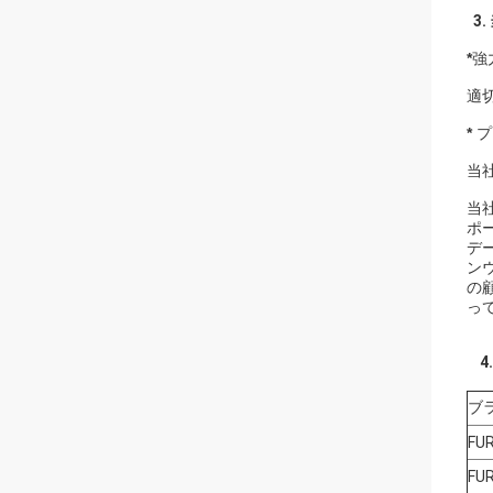
3.
*
強
適
*
プ
当
当
ポ
デ
ン
の
っ
4
ブ
FU
FU