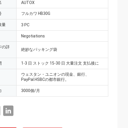
名
AUTOX
号
フルカワ HB30G
数量
3 PC
Negotiations
ジの詳
絶妙なパッキング袋
間
1-3 日 ストック 15-30 日 大量注文 支払後に
ウェスタン・ユニオンの現金、銀行、
PayPal.HSBCの都市銀行。
力
3000個/月