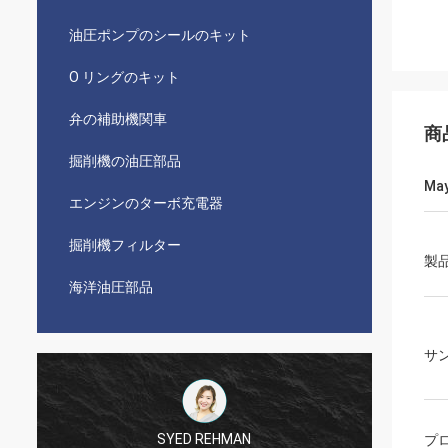
油圧ポンプのシールのキット
O リングのキット
弁の補助機関車
商
掘削機の油圧部品
May
エンジンのターボ充電器
掘削機フィルター
製
海洋油圧部品
サ
SYED REHMAN
プ