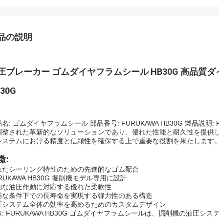
品の説明
圧ブレーカー ゴムダイヤフラムシール HB30G 高品質ダイ
30G
名: ゴムダイヤフラムシール 部品番号: FURUKAWA HB30G 製品説明
調整された革新的なソリューションであり、優れた性能と耐久性を提供
システムにおける精度と信頼性を確保する上で重要な役割を果たします
徴:
れたシーリング特性のための先進的なゴム配合
RUKAWA HB30G 掘削機モデル専用に設計
的な油圧作動に対応する優れた柔軟性
酷な条件下での長寿命を実現する弾力性のある構造
圧システム全体の効率を高めるためのカスタムデザイン
途: FURUKAWA HB30G ゴムダイヤフラムシールは、掘削機の油