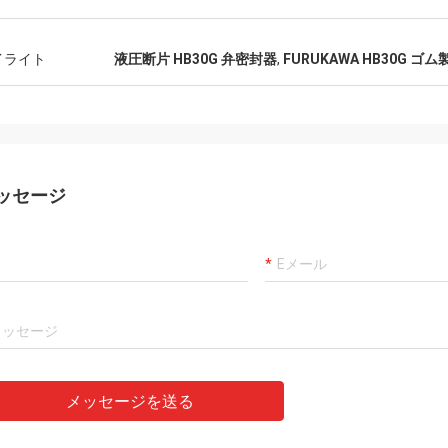
カーロ
客、事は、代理店プロダクトです確
よい常に製造者および専
00%才顕著なコスト パフォーマンス
ことは、商品良質、私達
イライト
液圧断片 HB30G 弁密封器
,
FURUKAWA HB30G ゴム
通りまだあります。 速い船積みおよ
長いcoopertionをです。
によいservic私は値します5つの星に
ます!
ッセージ
メッセージを送る