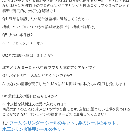
A: あなたが提供する測定が正確であれば,我々が供給するシールキットに問題は
ない.我々は20年以上のプロのエンジニアリングと技術スタッフを持っています.
精密で専門的な技術的な処理です.
Q4: 製品を確認したい場合は,詳細に連絡してください.
機械についてのいくつかの詳細が必要です. 機械の詳細は,
Q5: 支払い条件は?
A:T/T,ウェスタンユニオン
Q6:どの場所へ輸出しましたか?
北アメリカ,ヨーロッパ,中東,アフリカ,東南アジアなどです
Q7: バイトの申し込みはどのくらいですか?
A: あなたの情報が完了したら,我々は24時間以内に私たちの引用を提供します.
Q8:最低注文の要件はありますか?
A: 小規模な試料注文は受け入れられます.
商品の多くのために,未来は1つずつと言えます, 店舗は,望ましい仕様を見つける
ことができない, オンラインの顧客サービスに連絡してください! ! !
ブーム シリンダー シールのキット
弁のシールのキット
札:
,
,
水圧シリンダ修理シールのキット