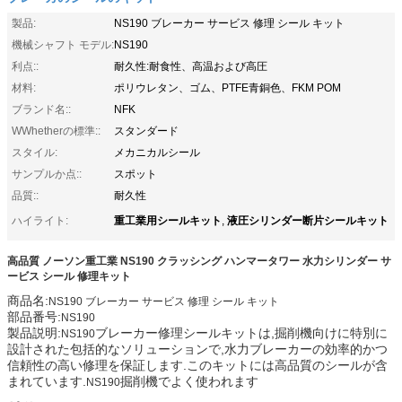
製品:
NS190 ブレーカー サービス 修理 シール キット
機械シャフト モデル:
NS190
利点::
耐久性:耐食性、高温および高圧
材料:
ポリウレタン、ゴム、PTFE青銅色、FKM POM
ブランド名::
NFK
WWhetherの標準::
スタンダード
スタイル:
メカニカルシール
サンプルか点::
スポット
品質::
耐久性
重工業用シールキット
液圧シリンダー断片シールキット
ハイライト:
,
高品質 ノーソン重工業 NS190 クラッシング ハンマータワー 水力シリンダー サ
ービス シール 修理キット
商品名:
NS190 ブレーカー サービス 修理 シール キット
部品番号:
NS190
製品説明:
ブレーカー修理シールキットは,掘削機向けに特別に
NS190
設計された包括的なソリューションで,水力ブレーカーの効率的かつ
信頼性の高い修理を保証します.このキットには高品質のシールが含
まれています.
掘削機でよく使われます
NS190