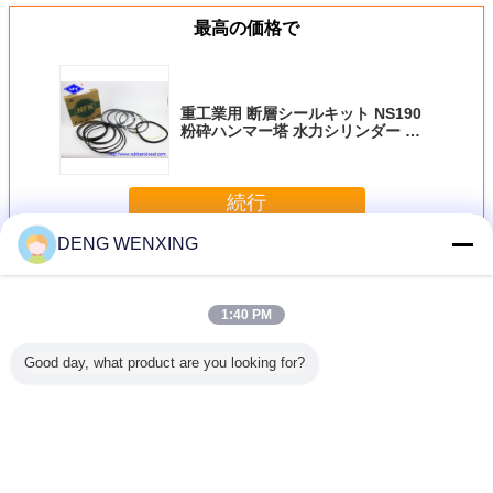
最高の価格で
重工業用 断層シールキット NS190
粉砕ハンマー塔 水力シリンダー サ
ービスシール 修理キット
続行
DENG WENXING
ブレーカのシールのキット
多く
1:40 PM
Good day, what product are you looking for?
KAWA
SB81 SOOSANの
Soosan SB131
SOOSAN SB151
アトラス
のブレーカ
油圧ブレーカのシ
SB121 SB100の
のバケツ シリンダ
壊れたハン
ルのキッ
ールのキット、ポ
タイプの予備品の
ー シールのキット
素テー
シールの
ンプ シールのキッ
ための高速ブレー
の機械タイプはの
Mpa/70
トの機械様式
カのシールのキッ
部品を修理します
a圧力
ト
言語を変えて下さい