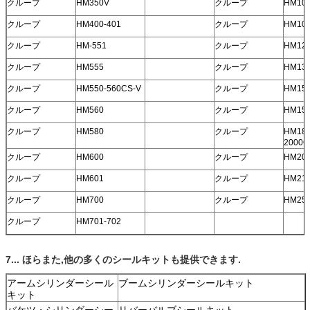
クループ
HM350V
クループ
HM10
クループ
HM400-401
クループ
HM10
クループ
HM-551
クループ
HM12
クループ
HM555
クループ
HM13
クループ
HM550-560CS-V
クループ
HM15
クループ
HM560
クループ
HM150
クループ
HM580
クループ
HM180
2000C
クループ
HM600
クループ
HM20
クループ
HM601
クループ
HM21
クループ
HM700
クループ
HM25
クループ
HM701-702
7
... ほら
また,他の多くのシールキットも提供できます.
アームシリンダーシール
ブームシリンダーシールキット
キット
バケツ・シリンダーシー
リバーバルブシールキット