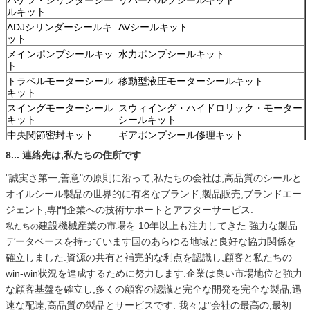
ルキット
ADJシリンダーシールキ
AVシールキット
ット
メインポンプシールキッ
水力ポンプシールキット
ト
トラベルモーターシール
移動型液圧モーターシールキット
キット
スイングモーターシール
スウィイング・ハイドロリック・モーター
キット
シールキット
中央関節密封キット
ギアポンプシール修理キット
パイロットバルブシール
制御バルブシールキット
8... 連絡先は,私たちの住所です
キット
ギアポンプシール修理キ
"誠実さ第一,善意"の原則に沿って,私たちの会社は,高品質のシールと
ット
オイルシール製品の世界的に有名なブランド,製品販売,ブランドエー
ジェント,専門企業への技術サポートとアフターサービス.
建設機械産業の市場を 10年以上も注力してきた 強力な製品
私たちの
データベースを持っています国のあらゆる地域と良好な協力関係を
確立しました.資源の共有と補完的な利点を認識し,顧客と私たちの
win-win状況を達成するために努力します.企業は良い市場地位と強力
な顧客基盤を確立し,多くの顧客の認識と完全な開発を完全な製品,迅
速な配達,高品質の製品とサービスです. 我々は"会社の最高の,最初