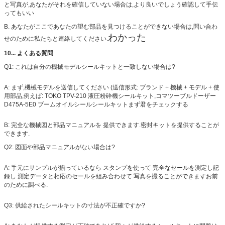
と写真が,あなたがそれを確信していない場合は,より良いでしょう確認して手伝
ってもいい
B. あなたがここであなたの望む部品を見つけることができない場合は,問い合わ
わかった
せのために私たちと連絡してください.
10... よくある質問
Q1: これは自分の機械モデルシールキットと一致しない場合は?
A: まず,機械モデルを送信してください (送信形式: ブランド + 機械 + モデル + 使
用部品,例えば: TOKO TPV-210 液圧粉砕機シールキット,コマツーブルドーザー
D475A-5E0 ブームオイルシールシールキットまず君をチェックする
B: 完全な機械図と部品マニュアルを 提供できます.密封キットを提供することが
できます.
Q2: 図面や部品マニュアルがない場合は?
A: 手元にサンプルが揃っているなら スタンプを使って 完全なセールを測定し記
録し 測定データと相応のセールを組み合わせて 写真を撮ることができますお前
のために調べる.
Q3: 供給されたシールキットの寸法が不正確ですか?