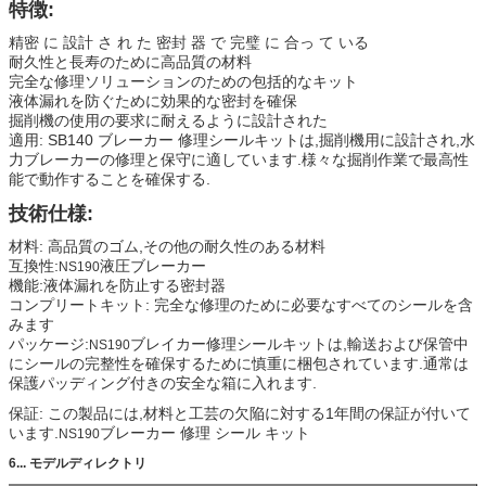
特徴:
精密 に 設計 さ れ た 密封 器 で 完璧 に 合っ て いる
耐久性と長寿のために高品質の材料
完全な修理ソリューションのための包括的なキット
液体漏れを防ぐために効果的な密封を確保
掘削機の使用の要求に耐えるように設計された
適用: SB140 ブレーカー 修理シールキットは,掘削機用に設計され,水
力ブレーカーの修理と保守に適しています.様々な掘削作業で最高性
能で動作することを確保する.
技術仕様:
材料: 高品質のゴム,その他の耐久性のある材料
互換性:
液圧ブレーカー
NS190
機能:液体漏れを防止する密封器
コンプリートキット: 完全な修理のために必要なすべてのシールを含
みます
パッケージ:
ブレイカー修理シールキットは,輸送および保管中
NS190
にシールの完整性を確保するために慎重に梱包されています.通常は
保護パッディング付きの安全な箱に入れます.
保証: この製品には,材料と工芸の欠陥に対する1年間の保証が付いて
います.
ブレーカー 修理 シール キット
NS190
6... モデルディレクトリ