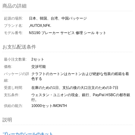
商品の詳細
起源の場所:
日本、韓国、台湾、中国パッケージ
ブランド名:
,AUTOX,NFK.
モデル番号:
NS190 ブレーカー サービス 修理 シール キット
お支払配送条件
最小注文数量:
2セット
価格:
交渉可能
パッケージの詳
クラフトのカートンはカートンおよび絶妙な包装の紙箱を着
色する
細:
受渡し時間:
在庫のための1日、支払の後の大口注文のための3-7日
支払条件:
ウェスタン・ユニオンの現金、銀行、PayPal.HSBCの都市銀
行。
供給の能力:
10000セット/MONTH
説明
ブレーカのシールのキット