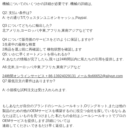
機械についてのいくつかの詳細が必要です. 機械の詳細は,
Q2: 支払い条件は?
A: その通り
T/T,ウェスタンユニオンキャッシュ,Paypal.
Q3 について
どちらに輸出した?
北アメリカ,ヨーロッパ,中東,アフリカ,東南アジアなどです
Q4 について
販売後のサービスをどのように保証しますか?
1生産中の厳格な検査
2商品を運ぶ前に再確認して 梱包状態を確認します
Q5: いかに早くオートメントを得られるか?
A: あなたの情報が完了したら,我々は24時間以内に私たちの引用を提供します.
A6:北米,ヨーロッパ,中東,アフリカ,東南アジアなど
24時間オンラインサービス + 86-13924029131 メール:fio66652@aliyun.com
Q7:最低注文の要件はありますか?
A: 小規模な試料注文は受け入れられます.
もしあなたが自分のブランドのシール,シールキット,Oリングキット,または他の
製品のための他のOEMサービスを構築するのに役立つ会社を探しているなら.あ
なたは正しいものを見つけました.私たちの会社は,シールシールキットでプロの
OEMサービスを提供します.詳細については
連絡してください.できるだけ早く返信します.