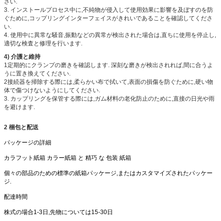
さい.
3. インストールプロセス中に,不純物が侵入して使用効果に影響を及ぼすのを防
ぐために,コップリングインターフェイスがきれいであることを確認してくださ
い.
4. 使用中に異常な騒音,振動などの異常が検出された場合は,直ちに使用を停止し,
適切な検査と修理を行います.
4) 介護と維持
1定期的にクランプの磨きを確認します. 深刻な磨きが検出されれば,間に合うよ
うに置き換えてください.
2接続器を掃除する際には,柔らかい布で拭いて,表面の損傷を防ぐために,硬い物
体で傷つけないようにしてください.
3. カップリングを保管する際には,ガム材料の老化防止のために,直接の日光や雨
を避けます.
2 梱包と配送
パッケージの詳細
カラフット紙箱 カラー紙箱 と 精巧 な 包装 紙箱
個々の部品のための標準の紙箱パッケージ,またはカスタマイズされたパッケー
ジ.
配達時間
株式の場合1-3日,先物については15-30日