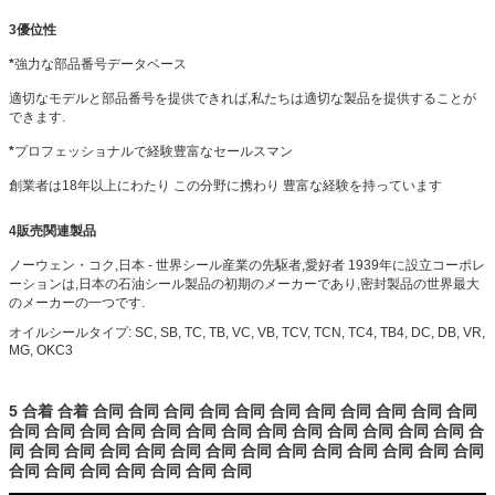
3優位性
*
強力な部品番号データベース
適切なモデルと部品番号を提供できれば,私たちは適切な製品を提供することが
できます.
*
プロフェッショナルで経験豊富なセールスマン
創業者は18年以上にわたり この分野に携わり 豊富な経験を持っています
4販売関連製品
ノーウェン・コク,日本 - 世界シール産業の先駆者,愛好者 1939年に設立コーポレ
ーションは,日本の石油シール製品の初期のメーカーであり,密封製品の世界最大
のメーカーの一つです.
オイルシールタイプ: SC, SB, TC, TB, VC, VB, TCV, TCN, TC4, TB4, DC, DB, VR,
MG, OKC3
5 合着 合着 合同 合同 合同 合同 合同 合同 合同 合同 合同 合同 合同
合同 合同 合同 合同 合同 合同 合同 合同 合同 合同 合同 合同 合同 合
同 合同 合同 合同 合同 合同 合同 合同 合同 合同 合同 合同 合同 合同
合同 合同 合同 合同 合同 合同 合同