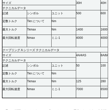
サイズ
30H
40H
テクニカルデータ
記述
シンボル
ユニット
500
600
定数トルク
Tkn について
Nm
最大トルク
Tkmax
Nm
1400
1600
最大回転速度
Nmax
ミニ-1
4000
4000
クープリング A シリーズ テクニカルデータ
サイズ
4A/4AS
8A/8A
テクニカルデータ
記述
シンボル
ユニット
50
100
定数トルク
Tkn について
Nm
最大トルク
Tkmax
Nm
125
280
最大回転速度
Nmax
ミニ-1
7000
6500