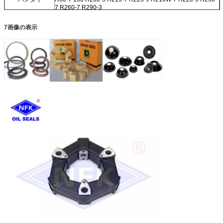
7 R260-7 R290-3
R375-7 R305-7 R335-7 R300-3 R450
7画像の表示
コベルコ
SK07 SK60 SK75 SK60-8 SK120 SK120-3 SK130 SK200-8
SK200-6
SK220-1 SK230-6 SK250-6 SK200-8 SK210-8 SK300-3
SK330-6
ドーサン / ダエウ
DH60-7 DH80-7 DH130 DH215-7 DH215-9 DH220-5
DH220-2 DH220-3
DH150 DH300 DH330-3 DH300-5 DH420LC-7 DH300-7
EC
EC210BLC EC140BLC EC290B EC360B
210 240
スミトモ
SH120 SH75 SH100 S280 S280FA S280F2 S281 S340
S265F2
SH200 SH200A3
カト
HD550 HD450 HD800-7 HD400SEM HD700-2 HD700-5
HD700-7 HD800SD-5 HD900-7 試聴する
HD820-2 HD820 HD770-1 HD770-2 HD880-1 HD850
HD250 HD400
他のブランド
CLG200 日向60 日向70
XG820