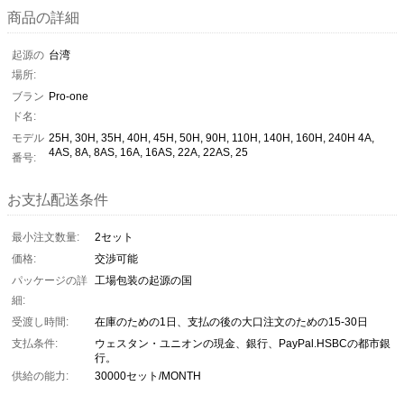
商品の詳細
起源の
台湾
場所:
ブラン
Pro-one
ド名:
モデル
25H, 30H, 35H, 40H, 45H, 50H, 90H, 110H, 140H, 160H, 240H 4A,
4AS, 8A, 8AS, 16A, 16AS, 22A, 22AS, 25
番号:
お支払配送条件
最小注文数量:
2セット
価格:
交渉可能
パッケージの詳
工場包装の起源の国
細:
受渡し時間:
在庫のための1日、支払の後の大口注文のための15-30日
支払条件:
ウェスタン・ユニオンの現金、銀行、PayPal.HSBCの都市銀
行。
供給の能力:
30000セット/MONTH