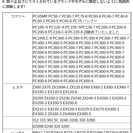
6. 我々は,以下にリストされているブランドやモデルに限定しないように,包括的
に供給します!
コマツー
PC45MR PC56-7 PC60-7 PC70-8 PC60-6 PC40-7 PC40-8
PC60-2 PC60-5 PC60-6 PC75 パンプー
PC100−5 PC120−6 PC150−5
PC130-7 PC200-3 PC200-6
PC200-8 PC210LC-8 PC220-8 試験終了いたしました
PC240LC-8 PC300-3 PC300-5 PC300-6 PC300-7 PC360-7
PC400-3 PC400-5 PC600-6 PC300-3 PC300-5 PC300-5
PC300-6 PC300-6 PC300-7 PC360-7 PC400-3 PC400-5
PC600-6 PC600-6 PC300-6 PC300-6 PC300-6 PC300-7
PC300-7 PC300-3 PC300-3 PC400-5 PC600-6 PC600-6
PC600-6 PC300-6 PC300-6 PC300-6 PC300-6 PC300-7
PC300-7 PC300-3 PC400-3 PC400-5 PC400-5 PC600-6
PC600-6 PC600-6 PC600-6 PC600-6 PC600-6 PC300-3
PC400-3 PC400-3 PC400-5 PC600-6 PC600-6 PC600-6
PC600-6 PC600-6 PC600-6 PC600-6
ヒタチ
ZX60 ZX70 ZX100M-1 ZX120 EX60 EX60-2 EX60-3 EX60-7
EX100-1 EX120-5 EX120-6
ZX200 ZX200-3 ZX230 ZX240 ZX240-3 EX200-1 EX200-2
EX200-3 EX200-5 EX200-6
EX210-2 EX220-2 EX220-3 EX225-5 EX270 EX300-1
EX300-2 ZX330-3 ZX450H EX300-5
312 315 302.5C 324D 320D 330 329D
E200B E240 320 320C
ハンダイ
R60-7 130 R200-5 R215-7 R225-9 R210W-7 R220-5 R250-