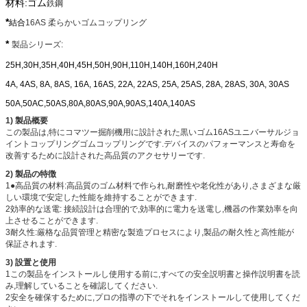
材料:ゴム
鉄鋼
*
結合
16AS 柔らかいゴムコップリング
*
製品シリーズ:
25H,30H,35H,40H,45H,50H,90H,110H,140H,160H,240H
4A, 4AS, 8A, 8AS, 16A, 16AS, 22A, 22AS, 25A, 25AS, 28A, 28AS, 30A, 30AS
50A,50AC,50AS,80A,80AS,90A,90AS,140A,140AS
1) 製品概要
この製品は,特にコマツー掘削機用に設計された黒いゴム16ASユニバーサルジョ
イントコップリングゴムコップリングです.デバイスのパフォーマンスと寿命を
改善するために設計された高品質のアクセサリーです.
2) 製品の特徴
1●高品質の材料:高品質のゴム材料で作られ,耐磨性や老化性があり,さまざまな厳
しい環境で安定した性能を維持することができます.
2効率的な送電: 接続設計は合理的で,効率的に電力を送電し,機器の作業効率を向
上させることができます.
3耐久性:厳格な品質管理と精密な製造プロセスにより,製品の耐久性と高性能が
保証されます.
3) 設置と使用
1この製品をインストールし使用する前に,すべての安全説明書と操作説明書を読
み,理解していることを確認してください.
2安全を確保するために,プロの指導の下でそれをインストールして使用してくだ