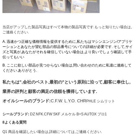
当店がアップした製品写真はすべて本物の製品写真です.もっと知りたい場合は,
ご連絡ください.
A. 迅速かつ正確な価格情報を提供するために,私たちはマシンエンジン/アプリケ
ーションとあなたが望む部品の部品番号についての詳細が必要です. そして,サイ
ズと写真が,あなたがそれを確信していない場合は,より良いでしょう確認して手
伝ってもいい
B. ここに欲しい部品が見つからない場合は,問い合わせのために私達に連絡して
ください.ありがとう.
私たちは",会社のベスト,最初の"という原則に沿って,顧客に奉仕し,
業界の評判と顧客の満足の信頼を獲得しています.
オイルシールのブランド:
C.F.W. L.Y.O. CHR
PHLE シムリット
シールブランド:
DZ NFK.CFW SKF メルケル B+S AUTOX プロ1
8よくある質問
Q1 商品を確認したい場合は,詳細については,ご連絡ください.