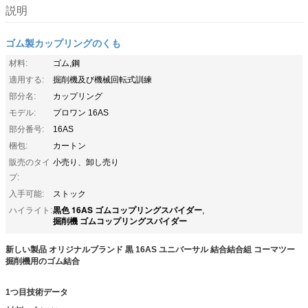
説明
ゴム製カップリングのくも
材料:
ゴム,鋼
適用する:
掘削機及び機械回転式訓練
部分名:
カップリング
モデル:
プロワン 16AS
部分番号:
16AS
梱包:
カートン
販売のタイ
小売り、卸し売り
プ:
入手可能:
ストック
黒色 16AS ゴムコップリングスパイダー
ハイライト:
,
掘削機 ゴムコップリングスパイダー
新しい製品 オリジナルブランド 黒 16AS ユニバーサル 結合結合組 コーマツー
掘削機用のゴム結合
1つ目
技術データ