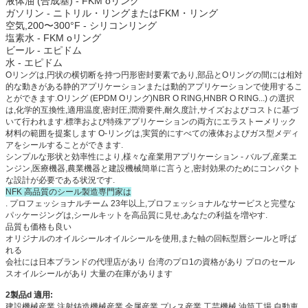
液体油 (合成基) - FKM oリング
ガソリン - ニトリル・リングまたはFKM・リング
空気,200〜300°F - シリコンリング
塩素水 - FKM oリング
ビール - エピドム
水 - エピドム
Oリングは,円状の横切断を持つ円形密封要素であり,部品とOリングの間には相対
的な動きがある静的アプリケーションまたは動的アプリケーションで使用するこ
とができます.Oリング (EPDM Oリング)NBR O RING,HNBR O RING...) の選択
は,化学的互換性,適用温度,密封圧,潤滑要件,耐久度計,サイズおよびコストに基づ
いて行われます.標準および特殊アプリケーションの両方にエラストーメリック
材料の範囲を提案します O-リングは,実質的にすべての液体およびガス型メディ
アをシールすることができます.
シンプルな形状と効率性により,様々な産業用アプリケーション - バルブ,産業エ
ンジン,医療機器,農業機器と建設機械簡単に言うと,密封効果のためにコンパクト
な設計が必要である状況です.
NFK 高品質のシール製造専門家は
. プロフェッショナルチーム 23年以上,プロフェッショナルなサービスと完璧な
パッケージングは,シールキットを高品質に見せ,あなたの利益を増やす.
品質も価格も良い
オリジナルのオイルシールオイルシールを使用,また軸の回転型唇シールと呼ば
れる
会社には日本ブランドの代理店があり 台湾のプロ1の資格があり プロのセール
スオイルシールがあり 大量の在庫があります
2製品d 適用:
建設機械産業,注射鋳造機械産業,金属産業,プレス産業,工芸機械 油筒工場,自動車