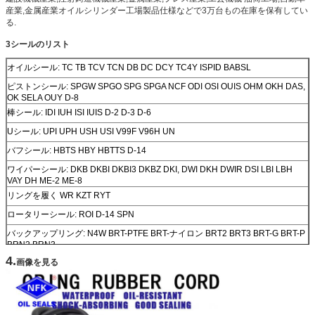
産業,金属産業オイルシリンダー工場製品仕様などで3万台もの在庫を保有してい
る.
3シールのリスト
オイルシール: TC TB TCV TCN DB DC DCY TC4Y ISPID BABSL
ピストンシール: SPGW SPGO SPG SPGA NCF ODI OSI OUIS OHM OKH DAS,
OK SELA OUY D-8
棒シール: IDI IUH ISI IUIS D-2 D-3 D-6
Uシール: UPI UPH USH USI V99F V96H UN
バフシール: HBTS HBY HBTTS D-14
ワイパーシール: DKB DKBI DKBI3 DKBZ DKI, DWI DKH DWIR DSI LBI LBH
VAY DH ME-2 ME-8
リングを履く WR KZT RYT
ロータリーシール: ROI D-14 SPN
バックアップリング: N4W BRT-PTFE BRT-ナイロン BRT2 BRT3 BRT-G BRT-P
BRN2 BRN3
4.
O リング:オーリングキット PシリーズGシリーズASシリーズSシリーズM 1.5シ
画像を見る
リーズM 2.0シリーズM 1.9シリーズM 2.4シリーズM 3.0シリーズM4.0シリーズ