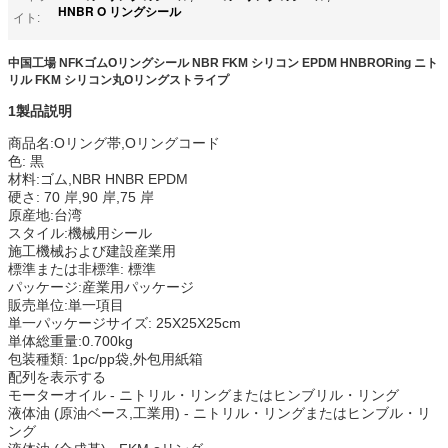
HNBR O リングシール
イト:
中国工場 NFKゴムOリングシール NBR FKM シリコン EPDM HNBRORing ニト
リル FKM シリコン丸Oリングストライプ
1製品説明
商品名:Oリング帯,Oリングコード
色: 黒
材料:ゴム,NBR HNBR EPDM
硬さ: 70 岸,90 岸,75 岸
原産地:台湾
スタイル:機械用シール
施工機械および建設産業用
標準または非標準: 標準
パッケージ:産業用パッケージ
販売単位:単一項目
単一パッケージサイズ: 25X25X25cm
単体総重量:0.700kg
包装種類: 1pc/pp袋,外包用紙箱
配列を表示する
モーターオイル - ニトリル・リングまたはヒンブリル・リング
液体油 (原油ベース,工業用) - ニトリル・リングまたはヒンブル・リ
ング