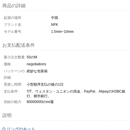
商品の詳細
起源の場所:
中国
ブランド名:
NFK
モデル番号:
1.5mm~10mm
お支払配送条件
最小注文数量:
50のM
価格:
negotiations
パッケージの
絶妙な包装箱
詳細:
受渡し時間:
小型順序支払の後の1日
支払条件:
T/T、ウェスタン・ユニオンの現金、PayPal、AlipayのHSBC銀
行、都市銀行。
供給の能力:
80000000のm/週
説明
O リングのキット