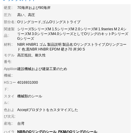
硬度::
70海岸および90海岸
圧力:
高い、高圧
部分名::
Oリングコード,ゴムOリングストライプ
関連製
シリーズSシリーズM 1.5シリーズM 2.0シリーズM 1.9series M 2.4シ
リーズM 3.0シリーズM4.0シリーズとしてOリングのキットPシリーズ
品::
Gシリーズ
材料::
NBR HNBR1 ゴム 製品説明 製品名:Oリングストライプ,Oリングコー
ド 色:黒NBR HNBR EPDM 硬さ70 岸,90 S
モデル
高圧抵抗、耐久性
番号:
Appliion
建設機械および建築工業のため
機械::
HSコー
4016931000
ド:
スタイ
機械類のシール
ル::
色およ
Acceptプロダクトをカスタマイズした
び次元:
産地::
台湾
NBRのOリングのシール
FKMのOリングのシール
ハイラ
,
,