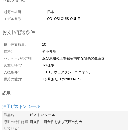
起源の場所:
日本
モデル番号:
ODI OSI OUIS OUHR
お支払配送条件
最小注文数量:
10
価格:
交渉可能
パッケージの詳細:
及び原物の工場包装簡単な包装の生産国
受渡し時間:
1-3仕事日
支払条件:
、T/T、ウェスタン・ユニオン、
供給の能力:
1ヶ月あたりの2000PCS/
説明
油圧ピストン シール
製品名：:
ピストン シール
忍耐の特性は適
耐久性、耐食性および高圧のため
している: