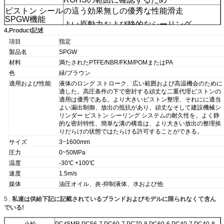
ピストン シール
の這う効果無しの優秀な性能滑走
SPGW機能
よい原動力および静的なシーリング
4.Product記述
高い摩耗、長い耐用年数
項目
指定
広く温度較差を使用して、高い化学安定性
製品名
SPGW
材料
満たされたPTFE/NBR/FKM/POMまたはPA
温度
-30から+200度
色
緑/ブラウン
othe
適用および性能
液体のロング ストローク、広い範囲および高温機会のために
適した。高圧条件の下で密封する頑丈な二重代理ピストンの
適用は優秀である。より大きいピストン整理、それにに適当
よい漏出制御、放出の抵抗があり、頑丈なそして建設機械シ
リンダー ピストン シーリング システムの耐久性を。よく静
的な密封特性、簡単な溝の構造は、より大きい放出の整理挨
りだらけの状態ではたらける許可することができる。
サイズ
3~1600mm
圧力
0~50MPa
温度
-30℃ +100℃
速度
1.5m/s
媒体
油圧オイル、炎-抑制液体、水および他
5 .
私達は供給下記に記載されているブランドおよびモデルに限られなくて含ん
でいる!
小松
PC45MR PC56-7 PC60-7 PC70-8 PC60-6 PC40-7 PC40-8