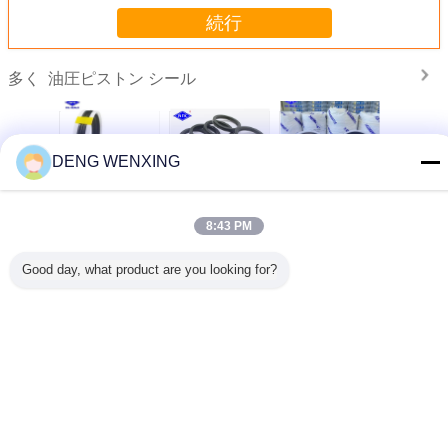
続行
油圧ピストン シール
多く
DENG WENXING
80 掘削
492425 ピストン
高性能ピストン棒
組合せのTecnolan
金属産業 
シリンダー
組み合わせシール
のシールNBR
の水圧シリンダピ
トンシ
ール
FKM USHのタイ
ストン シール
8:43 PM
プ耐食性
POM材料
Good day, what product are you looking for?
言語を変えて下さい
Japanese
ホーム
|
私達について
|
私達に連絡しなさい
|
地図
|
Privacy Policy
デスクトップの眺め