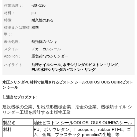
作業温度：:
-30~120
材料：:
pu
特徴:
耐久性のある
標準または非標
標準
準：:
表面処理:
熱抵抗のペンキ
スタイル:
メカニカルシール
Appliion：:
重負荷hyroシリンダー
油圧オイルシール
水圧シリンダのピストン・リング
ハイライト:
,
,
PUの水圧シリンダのピストン・リング
水圧シリンダPU材料で使用されるピストン シール:ODI OSI OUIS OUHRピスト
ン シール
1.
適当なプロダクト:
建設機械の企業、射出成形機械企業、冶金の企業、機械類オイル シ
リンダー工場を設計する出版物工業
製品名
油圧ピストン シールODI OSI OUIS OUHRのシール
材料
PU、ポリウレタン、T-ecopure、rubber.PTFE、ゴ
ム、金属、プラスチック.phenolicの生地、等