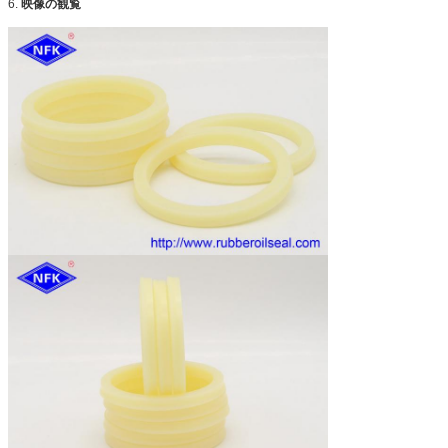
6.
映像の観覧
欧州共同体
EC210BLC EC140BLC EC290B EC360B
210 240
Sumitomo
SH120 SH75 SH100 S280 S280FA S280F2 S281 S340
S265F2
SH200 SH200A3
Kato
HD550 HD450 HD800-7 HD400SEM HD700-2 HD700-5
HD700-7 HD800SD-5 HD900-7
HD820-2 HD820 HD770-1 HD770-2 HD880-1 HD850
HD250 HD400
他のブランド
CLG200 Sunward60 Sunward70
XG820