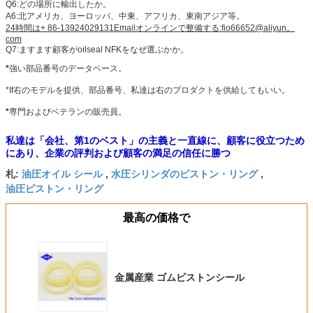
Q6:
どの場所に輸出したか。
A6:北アメリカ、ヨーロッパ、中東、アフリカ、東南アジア等。
24時間は+ 86-13924029131Emailオンラインで整備する:fio66652@aliyun。
com
Q7:ますます顧客がoilseal NFKをなぜ選ぶかか。
*
強い部品番号のデータベース。
*If右のモデルを提供、部品番号、私達は右のプロダクトを供給してもいい。
*
専門およびベテランの販売員。
私達は「会社、第1のベスト」の主義と一直線に、顧客に役立つため
にあり、企業の評判および顧客の満足の信任に勝つ
油圧オイル シール
水圧シリンダのピストン・リング
札:
,
,
油圧ピストン・リング
最高の価格で
金属産業 ゴムピストンシール