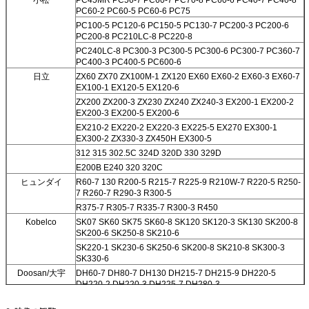
PC60-2 PC60-5 PC60-6 PC75
PC100-5 PC120-6 PC150-5 PC130-7 PC200-3 PC200-6
PC200-8 PC210LC-8 PC220-8
PC240LC-8 PC300-3 PC300-5 PC300-6 PC300-7 PC360-7
PC400-3 PC400-5 PC600-6
日立
ZX60 ZX70 ZX100M-1 ZX120 EX60 EX60-2 EX60-3 EX60-7
EX100-1 EX120-5 EX120-6
ZX200 ZX200-3 ZX230 ZX240 ZX240-3 EX200-1 EX200-2
EX200-3 EX200-5 EX200-6
EX210-2 EX220-2 EX220-3 EX225-5 EX270 EX300-1
EX300-2 ZX330-3 ZX450H EX300-5
312 315 302.5C 324D 320D 330 329D
E200B E240 320 320C
ヒュンダイ
R60-7 130 R200-5 R215-7 R225-9 R210W-7 R220-5 R250-
7 R260-7 R290-3 R300-5
R375-7 R305-7 R335-7 R300-3 R450
Kobelco
SK07 SK60 SK75 SK60-8 SK120 SK120-3 SK130 SK200-8
SK200-6 SK250-8 SK210-6
SK220-1 SK230-6 SK250-6 SK200-8 SK210-8 SK300-3
SK330-6
Doosan/大宇
DH60-7 DH80-7 DH130 DH215-7 DH215-9 DH220-5
DH220-2 DH220-3 DH225-7 DH280-3
DH150 DH300 DH330-3 DH300-5 DH420LC-7 DH300-7