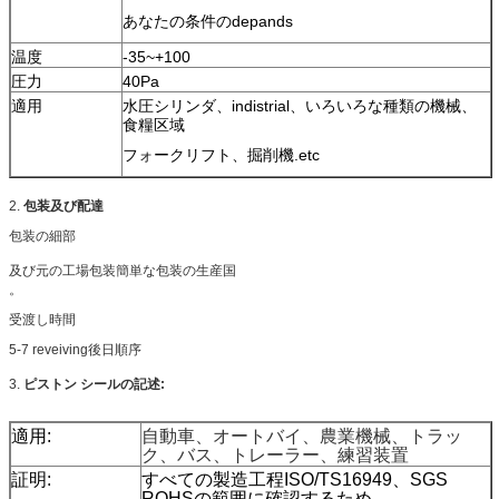
あなたの条件のdepands
温度
-35~+100
圧力
40Pa
適用
水圧シリンダ、indistrial、いろいろな種類の機械、
食糧区域
フォークリフト、掘削機.etc
2.
包装及び配達
包装の細部
及び元の工場包装簡単な包装の生産国
。
受渡し時間
5-7 reveiving後日順序
3.
ピストン シールの記述:
適用:
自動車、オートバイ、農業機械、トラッ
ク、バス、トレーラー、練習装置
証明:
すべての製造工程ISO/TS16949、SGS
ROHSの範囲に確認するため