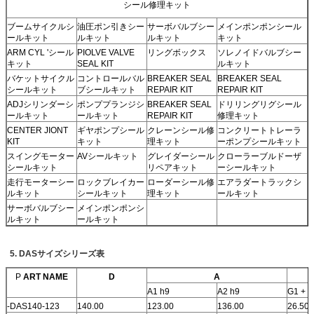
シール修理キット
ブームサイクルシ
油圧ポン引きシー
サーボバルブシー
メインポンポンシール
ールキット
ルキット
ルキット
キット
ARM CYL 'シール
PIOLVE VALVE
リングボックス
ソレノイドバルブシー
キット
SEAL KIT
ルキット
バケットサイクル
コントロールバル
BREAKER SEAL
BREAKER SEAL
シールキット
ブシールキット
REPAIR KIT
REPAIR KIT
ADJシリンダーシ
ポンププランジシ
BREAKER SEAL
ドリリングリグシール
ールキット
ールキット
REPAIR KIT
修理キット
CENTER JIONT
ギヤポンプシール
クレーンシール修
コンクリートトレーラ
KIT
キット
理キット
ーポンプシールキット
スイングモーター
AVシールキット
グレイダーシール
クローラーブルドーザ
シールキット
リペアキット
ーシールキット
走行モーターシー
ロックブレイカー
ローダーシール修
エアラダートラックシ
ルキット
シールキット
理キット
ールキット
サーボバルブシー
メインポンポンシ
ルキット
ールキット
5. DASサイズシリーズ表
P
ART NAME
D
A
A1 h9
A2 h9
G1 + 0
-DAS140-123
140.00
123.00
136.00
26.50