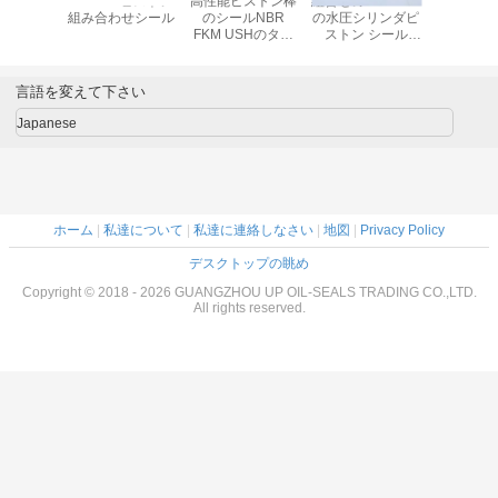
80 掘削
492425 ピストン
高性能ピストン棒
組合せのTecnolan
金属産業 
シリンダー
組み合わせシール
のシールNBR
の水圧シリンダピ
トンシ
ール
FKM USHのタイ
ストン シール
プ耐食性
POM材料
言語を変えて下さい
Japanese
ホーム
|
私達について
|
私達に連絡しなさい
|
地図
|
Privacy Policy
デスクトップの眺め
Copyright © 2018 - 2026 GUANGZHOU UP OIL-SEALS TRADING CO.,LTD.
All rights reserved.