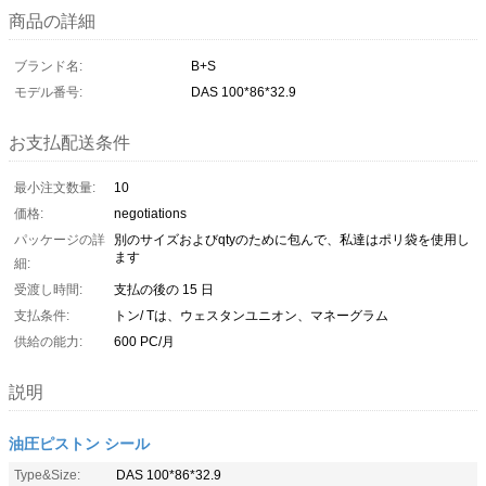
商品の詳細
ブランド名:
B+S
モデル番号:
DAS 100*86*32.9
お支払配送条件
最小注文数量:
10
価格:
negotiations
パッケージの詳
別のサイズおよびqtyのために包んで、私達はポリ袋を使用し
ます
細:
受渡し時間:
支払の後の 15 日
支払条件:
トン/ Tは、ウェスタンユニオン、マネーグラム
供給の能力:
600 PC/月
説明
油圧ピストン シール
Type&Size:
DAS 100*86*32.9