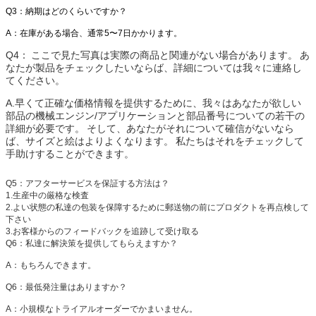
Q3：納期はどのくらいですか？
A：在庫がある場合、通常5〜7日かかります。
Q4：
ここで見た写真は実際の商品と関連がない場合があります。
あ
なたが製品をチェックしたいならば、詳細については我々に連絡し
てください。
A.早くて正確な価格情報を提供するために、我々はあなたが欲しい
部品の機械エンジン/アプリケーションと部品番号についての若干の
詳細が必要です。
そして、あなたがそれについて確信がないなら
ば、サイズと絵はよりよくなります。
私たちはそれをチェックして
手助けすることができます。
Q5：
アフターサービスを保証する方法は？
1.生産中の厳格な検査
2.よい状態の私達の包装を保障するために郵送物の前にプロダクトを再点検して
下さい
3.お客様からのフィードバックを追跡して受け取る
Q6：私達に解決策を提供してもらえますか？
A：もちろんできます。
Q6：最低発注量はありますか？
A：小規模なトライアルオーダーでかまいません。