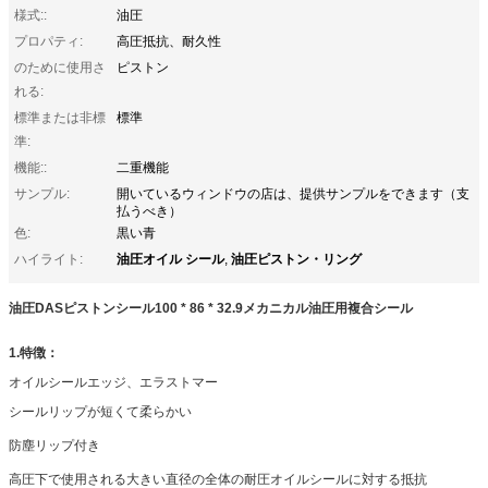
様式::
油圧
プロパティ:
高圧抵抗、耐久性
のために使用さ
ピストン
れる:
標準または非標
標準
準:
機能::
二重機能
サンプル:
開いているウィンドウの店は、提供サンプルをできます（支
払うべき）
色:
黒い青
油圧オイル シール
油圧ピストン・リング
ハイライト:
,
油圧DASピストンシール100 * 86 * 32.9メカニカル油圧用複合シール
1.特徴：
オイルシールエッジ、エラストマー
シールリップが短くて柔らかい
防塵リップ付き
高圧下で使用される大きい直径の全体の耐圧オイルシールに対する抵抗