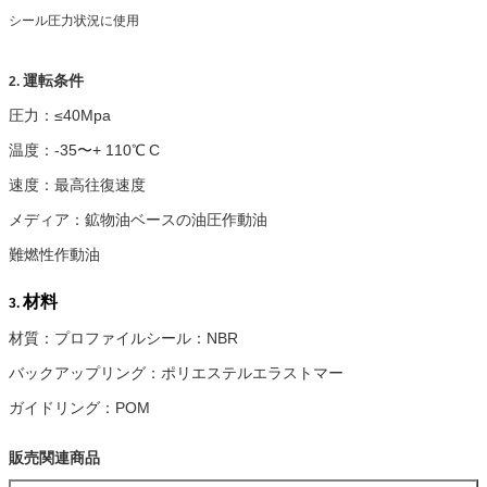
シール圧力状況に使用
運転条件
2.
圧力：≤40Mpa
温度：-35〜+ 110℃
C
速度：最高往復速度
メディア：鉱物油ベースの油圧作動油
難燃性作動油
材料
3.
材質：プロファイルシール：NBR
バックアップリング：ポリエステルエラストマー
ガイドリング：POM
販売関連商品