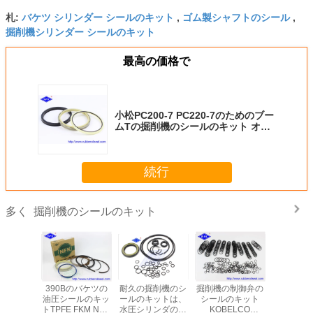
バケツ シリンダー シールのキット
ゴム製シャフトのシール
札:
,
,
掘削機シリンダー シールのキット
最高の価格で
小松PC200-7 PC220-7のためのブー
ムTの掘削機のシールのキット オイ
ル シリンダー修理
続行
掘削機のシールのキット
多く
C800
390Bのバケツの
耐久の掘削機のシ
掘削機の制御弁の
EX400-
PC850SE
油圧シールのキッ
ールのキットは、
シールのキット
油圧ポン
-69540
トTPFE FKM NBR
水圧シリンダの修
KOBELCO
ルのキ