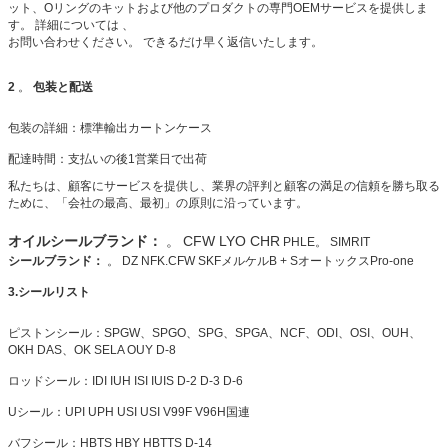
ット、Oリングのキットおよび他のプロダクトの専門OEMサービスを提供しま
す。 詳細については 、
お問い合わせください。 できるだけ早く返信いたします。
2
。
包装と配送
包装の詳細：標準輸出カートンケース
配達時間：支払いの後1営業日で出荷
私たちは、顧客にサービスを提供し、業界の評判と顧客の満足の信頼を勝ち取る
ために、「会社の最高、最初」の原則に沿っています。
オイルシールブランド：
。
CFW LYO CHR
PHLE。
SIMRIT
シールブランド：
。 DZ NFK.CFW SKFメルケルB + SオートックスPro-one
3.シールリスト
ピストンシール：SPGW、SPGO、SPG、SPGA、NCF、ODI、OSI、OUH、
OKH DAS、OK SELA OUY D-8
ロッドシール：IDI IUH ISI IUIS D-2 D-3 D-6
Uシール：UPI UPH USI USI V99F V96H国連
バフシール：HBTS HBY HBTTS D-14