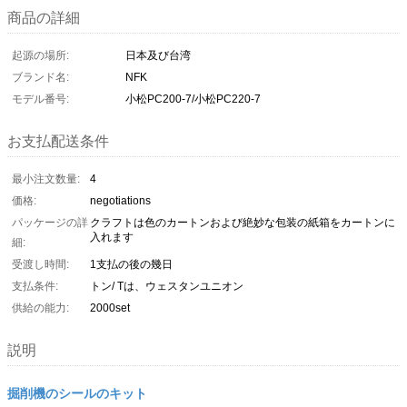
商品の詳細
起源の場所:
日本及び台湾
ブランド名:
NFK
モデル番号:
小松PC200-7/小松PC220-7
お支払配送条件
最小注文数量:
4
価格:
negotiations
パッケージの詳
クラフトは色のカートンおよび絶妙な包装の紙箱をカートンに
入れます
細:
受渡し時間:
1支払の後の幾日
支払条件:
トン/ Tは、ウェスタンユニオン
供給の能力:
2000set
説明
掘削機のシールのキット