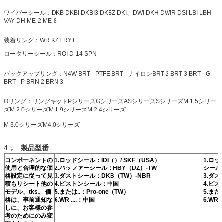
ワイパーシール：DKB DKBI DKBI3 DKBZ DKI、DWI DKH
DWIR
DSI LBI LBH
VAY DH ME-2 ME-8
装着リング：WR KZT RYT
ロータリーシール：ROI D-14 SPN
バックアップリング：N4W BRT - PTFE BRT -
ナイロンBRT 2 BRT 3 BRT - G
BRT - P BRN 2 BRN 3
Oリング：リングキットPシリーズGシリーズASシリーズSシリーズM 1.5シリー
ズM 2.0シリーズM 1.9シリーズM 2.4シリーズ
M 3.0シリーズM4.0シリーズ
。
4
製品型番
コンポーネントの
1.ロッドシール：IDI（）/ SKF（USA）
1.ロッ
使用と合理的な価
2.バッファーシール：HBY（DZ）-TW
シール
格設定に従って見
3.ダストシール：DKB（TW）-NBR
3.ダス
積もりシート他の
4.ピストンシール：中国
4.ピ
モデル、tks。
価
5.または..：Pro-one（TW）
5.または
格は、事前通知な
6.WR ....：中国
6.WR 
しに、お客様の参
考のためにのみ変