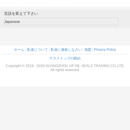
9540の掘
の物質的な高温抵
理用キット
SK350-6耐久力の
ンダー シ
抗力がある
K5V140DTをポン
あるNBRの材料の
キット
プでくみます
長い寿命
言語を変えて下さい
Japanese
ホーム
|
私達について
|
私達に連絡しなさい
|
地図
|
Privacy Policy
デスクトップの眺め
Copyright © 2018 - 2026 GUANGZHOU UP OIL-SEALS TRADING CO.,LTD.
All rights reserved.