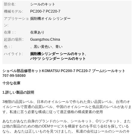
部分名:
シールのキット
機械モデル:
PC200-7 PC220-7
アプリケーショ
掘削機オイル シリンダー
ン:
在庫：:
在庫あり
起源の場所::
Guangzhou.China
色：:
、黒い黄色い、青い
掘削機シリンダー シールのキット
ハイライト:
,
バケツ シリンダー シールのキット
ショベル部品修理キットKOMATSU PC200-7 PC220-7
ブームtシールキット
707-99-58080
十分な在庫
1.詳しい製品の説明
3種類の品質レベル、日本のオイルシールで作られた良い品質レベル、台湾のオ
イルシールで普通の品質レベル、中国のオイルシールと低品質のレベルがありま
す。私達に言う必要な構成に従って適正価格の構成要素の使用
あなたがあなた自身のブランドのシール、シールキット、Oリングキット、また
は他の製品のための他のOEMサービスを構築するのを手伝う会社を探している
なら。 あなたは正しいものを見つけました。 私達の会社はシールのシールのキ