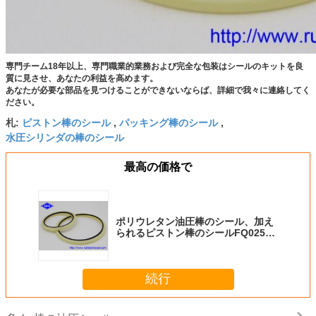
専門チーム18年以上、専門職業的業務および完全な包装はシールのキットを良
質に見させ、あなたの利益を高めます。
あなたが必要な部品を見つけることができないならば、詳細で我々に連絡してく
ださい。
ピストン棒のシール
パッキング棒のシール
札:
,
,
水圧シリンダの棒のシール
最高の価格で
ポリウレタン油圧棒のシール、加え
られるピストン棒のシールFQ0259-
F5HBYオイル シリンダー
続行