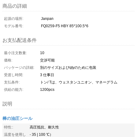
商品の詳細
起源の場所:
Janpan
モデル番号:
FQ0259-F5 HBY 85*100.5*6
お支払配送条件
最小注文数量:
10
価格:
交渉可能
パッケージの詳細:
別のサイズおよびqtyのために包装
受渡し時間:
3 仕事日
支払条件:
トン/ Tは、ウェスタンユニオン、マネーグラム
供給の能力:
1200pcs
説明
棒の油圧シール
特性::
高圧抵抗、耐久性
温度を使用し
- 35 | 100 ℃）