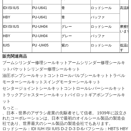
IDI ISI IUS
PU-U641
青
ロッドシール
高温耐
HBY
PU-U641
青
バッファ
IDI ISI IUS
PU-UH04
グレー
ロッドシール
摩擦抵
います
HBY
PU-UH04
グレー
バッファ
IUIS
PU -UH05
紫の
ロッドシール
低温に
す
販売関連商品
ブームシリンダー修理シールキットアームシリンダー修理シールキ
ットバケットシリンダー修理シールキット
油圧ポンプシールキットコントロールバルブシールキットトラベル
モーターシールキットスイングモーターシールキット
センタージョイントシールキットコントロールレバーシールキット
トラックアジャスターシールキットパイロットギアポンプシールキ
ット
もっと...
、日本 - 世界のアザラシ産業の先駆者そして信者。
1939年に設立さ
れたコーポレーションは、日本で最初のオイルシール製品の製造会
社であり、世界最大のシール製品の製造会社でもあります。
ロッドシール：IDI IUH ISI IUIS D-2 D-3 D-6バフシール：HBTS HBY