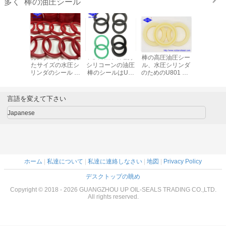
棒の油圧シール
多く
ー油圧緩
カスタマイズされ
PU FKM PTFEの
棒の高圧油圧シー
青いポリ
ルHBY
たサイズの水圧シ
シリコーンの油圧
ル、水圧シリンダ
液体TP
641ポリウ
リンダのシール ポ
棒のシールはUの
のためのU801 PU
青い色
リウレタンPU国
塵のシールのガス
ワイパー シール
連棒シール
ケットに油をさす
言語を変えて下さい
Japanese
ホーム
|
私達について
|
私達に連絡しなさい
|
地図
|
Privacy Policy
デスクトップの眺め
Copyright © 2018 - 2026 GUANGZHOU UP OIL-SEALS TRADING CO.,LTD.
All rights reserved.