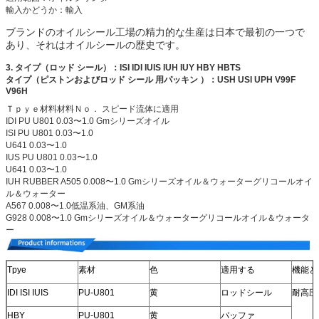
輸入かどうか：輸入
ブランドのオイルシール工場の精力的な生産は日本で最初の一つで
あり、それはオイルシールの歴史です。
3.
タイプ（ロッド
シール）：ISI IDI IUIS IUH IUY HBY HBTS
タイプ（ピストンおよびロッド
シール
用パッキン
）：USH USI UPH V99F
V96H
Ｔｐｙｅ材料材料Ｎｏ． スピード流体に適用
IDI PU U801 0.03〜1.0 Gmシリーズオイル
ISI PU U801 0.03〜1.0
U641 0.03〜1.0
IUS PU U801 0.03〜1.0
U641 0.03〜1.0
IUH RUBBER A505 0.008〜1.0 Gmシリーズオイル＆ウォーターグリコールオイ
ル＆ウォーター
A567 0.008〜1.0低温系油、GM系油
G928 0.008〜1.0 Gmシリーズオイル＆ウォーターグリコールオイル＆ウォータ
ー
Tpye
素材
色
適用する
機能と
IDI ISI IUIS
PU-U801
黄
ロッドシール
耐高圧
HBY
PU-U801
黄
バッファ