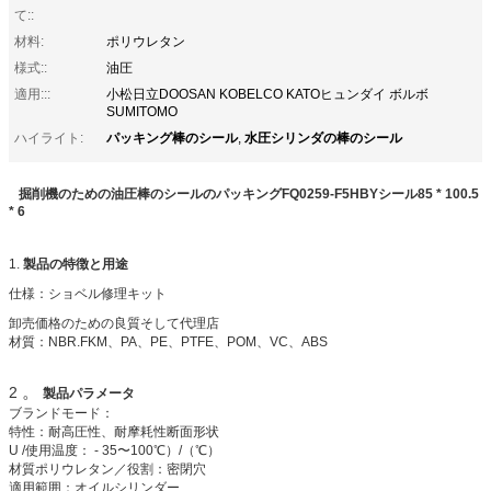
て::
材料:
ポリウレタン
様式::
油圧
適用:::
小松日立DOOSAN KOBELCO KATOヒュンダイ ボルボ
SUMITOMO
パッキング棒のシール
水圧シリンダの棒のシール
ハイライト:
,
掘削機のための油圧棒のシールのパッキングFQ0259-F5HBYシール85 * 100.5
* 6
1.
製品の特徴と用途
仕様：ショベル修理キット
卸売価格のための良質そして代理店
材質：NBR.FKM、PA、PE、PTFE、POM、VC、ABS
。
2
製品
パラメータ
ブランドモード：
特性：耐高圧性、耐摩耗性断面形状
U /使用温度： - 35〜100℃）/（℃）
材質ポリウレタン／役割：密閉穴
適用範囲：オイルシリンダー