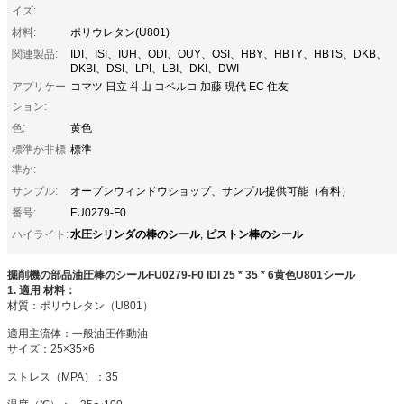
イズ:
材料:
ポリウレタン(U801)
関連製品:
IDI、ISI、IUH、ODI、OUY、OSI、HBY、HBTY、HBTS、DKB、
DKBI、DSI、LPI、LBI、DKI、DWI
アプリケー
コマツ 日立 斗山 コベルコ 加藤 現代 EC 住友
ション:
色:
黄色
標準か非標
標準
準か:
サンプル:
オープンウィンドウショップ、サンプル提供可能（有料）
番号:
FU0279-F0
水圧シリンダの棒のシール
ピストン棒のシール
ハイライト:
,
掘削機の部品油圧棒のシールFU0279-F0 IDI 25 * 35 * 6黄色U801シール
1.
適用
材料：
材質：ポリウレタン（U801）
適用主流体：一般油圧作動油
サイズ：25×35×6
ストレス（MPA）：35