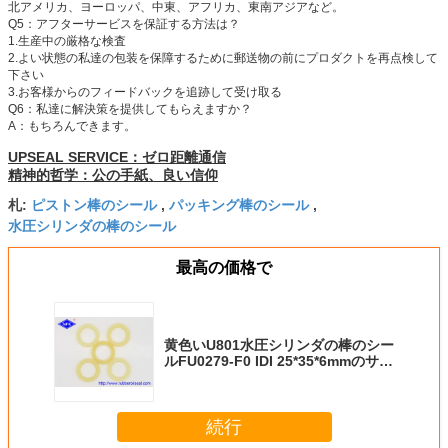
北アメリカ、ヨーロッパ、中東、アフリカ、東南アジアなど。
Q5：
アフターサービスを保証する方法は？
1.生産中の厳格な検査
2.よい状態の私達の包装を保障するために郵送物の前にプロダクトを再点検して
下さい
3.お客様からのフィードバックを追跡して受け取る
Q6：私達に解決策を提供してもらえますか？
A：もちろんできます。
UPSEAL SERVICE：ゼロ距離通信
精神的哲学：公の手紙、良い信仰
ピストン棒のシール
パッキング棒のシール
札:
,
,
水圧シリンダの棒のシール
最高の価格で
黄色いU801水圧シリンダの棒のシー
ルFU0279-F0 IDI 25*35*6mmのサイ
ズ35 Mpaの圧力
続行