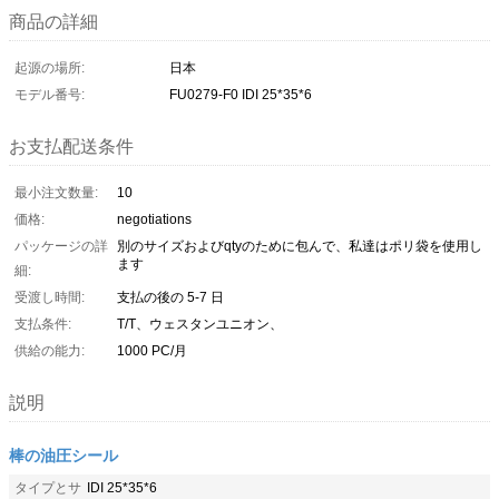
商品の詳細
起源の場所:
日本
モデル番号:
FU0279-F0 IDI 25*35*6
お支払配送条件
最小注文数量:
10
価格:
negotiations
パッケージの詳
別のサイズおよびqtyのために包んで、私達はポリ袋を使用し
ます
細:
受渡し時間:
支払の後の 5-7 日
支払条件:
T/T、ウェスタンユニオン、
供給の能力:
1000 PC/月
説明
棒の油圧シール
タイプとサ
IDI 25*35*6