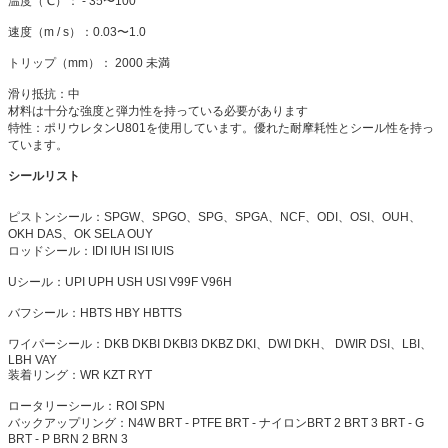
温度（℃）： - 35〜100
速度（m / s）：0.03〜1.0
トリップ（mm）：
2000
未満
滑り抵抗：中
材料は十分な強度と弾力性を持っている必要があります
特性：ポリウレタンU801を使用しています。優れた耐摩耗性とシール性を持っ
ています。
シールリスト
ピストンシール：SPGW、SPGO、SPG、SPGA、NCF、ODI、OSI、OUH、
OKH DAS、OK SELA OUY
ロッドシール：IDI IUH ISI IUIS
Uシール：UPI UPH USH USI V99F V96H
バフシール：HBTS HBY HBTTS
ワイパーシール：DKB DKBI DKBI3 DKBZ DKI、DWI DKH、
DWIR
DSI、LBI、
LBH VAY
装着リング：WR KZT RYT
ロータリーシール：ROI SPN
バックアップリング：N4W BRT - PTFE BRT -
ナイロンBRT 2 BRT 3 BRT - G
BRT - P BRN 2 BRN 3