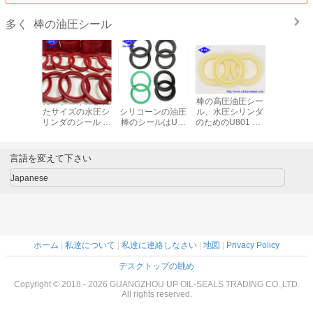
棒の油圧シール
多く
ー油圧緩
カスタマイズされ
PU FKM PTFEの
棒の高圧油圧シー
青いポリ
ルHBY
たサイズの水圧シ
シリコーンの油圧
ル、水圧シリンダ
液体TP
641ポリウ
リンダのシール ポ
棒のシールはUの
のためのU801 PU
青い色
リウレタンPU国
塵のシールのガス
ワイパー シール
連棒シール
ケットに油をさす
言語を変えて下さい
Japanese
ホーム
|
私達について
|
私達に連絡しなさい
|
地図
|
Privacy Policy
デスクトップの眺め
Copyright © 2018 - 2026 GUANGZHOU UP OIL-SEALS TRADING CO.,LTD.
All rights reserved.