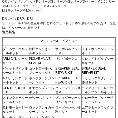
Oリング：リングキットPシリーズGシリーズASシリーズSシリーズM 1.5シリー
ズM 2.0シリーズM 1.9シリーズM 2.4シリーズ
M 3.0シリーズM4.0シリーズ
Dリング：DRP、DRI
オイルシール工場の生産を専門とするブランドは日本で最初のものであり、歴史
はオイルシールの歴史です
適用製品
マシンシールリペアキット
ブームサイクルシ
油圧ポン引きシー
サーボバルブシー
メインポンポンシール
ールキット
ルキット
ルキット
キット
ARM CYL 'シール
PIOLVE VALVE
リングボックス
ソレノイドバルブシー
キット
SEAL KIT
ルキット
バケットサイクル
コントロールバル
BREAKER SEAL
BREAKER SEAL
シールキット
ブシールキット
REPAIR KIT
REPAIR KIT
ADJシリンダーシ
ポンププランジシ
BREAKER SEAL
ドリリングリグシール
ールキット
ールキット
REPAIR KIT
修理キット
CENTER JIONT
ギヤポンプシール
クレーンシール修
コンクリートトレーラ
KIT
キット
理キット
ーポンプシールキット
スイングモーター
AVシールキット
グレイダーシール
クローラーブルドーザ
シールキット
リペアキット
ーシールキット
走行モーターシー
ロックブレイカー
ローダーシール修
エアラダートラックシ
ルキット
シールキット
理キット
ールキット
サーボバルブシー
メインポンポンシ