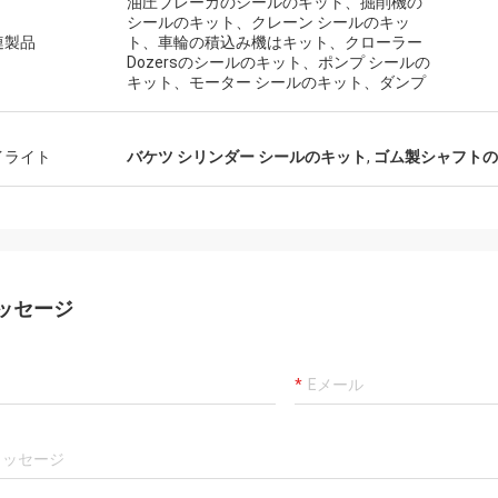
カーロ
油圧ブレーカのシールのキット、掘削機の
シールのキット、クレーン シールのキッ
客、事は、代理店プロダクトです確
よい常に製造者および専
連製品
ト、車輪の積込み機はキット、クローラー
00%才顕著なコスト パフォーマンス
ことは、商品良質、私達
Dozersのシールのキット、ポンプ シールの
通りまだあります。 速い船積みおよ
キット、モーター シールのキット、ダンプ
長いcoopertionをです。
によいservic私は値します5つの星に
ます!
イライト
バケツ シリンダー シールのキット
,
ゴム製シャフトの
ッセージ