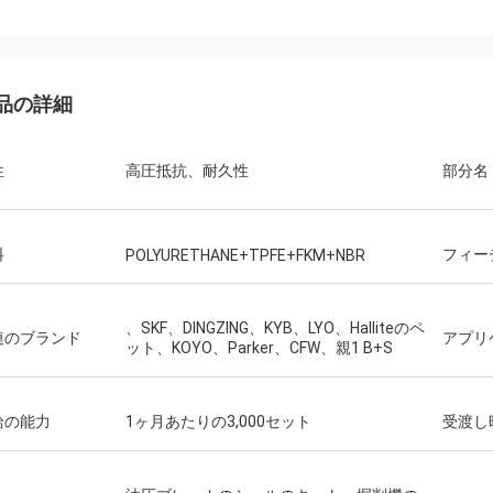
品の詳細
性
高圧抵抗、耐久性
部分名
料
フィー
POLYURETHANE+TPFE+FKM+NBR
、SKF、DINGZING、KYB、LYO、Halliteのペ
連のブランド
アプリ
ット、KOYO、Parker、CFW、親1 B+S
給の能力
1ヶ月あたりの3,000セット
受渡し
Mutakilwaウイルソン アフリカ