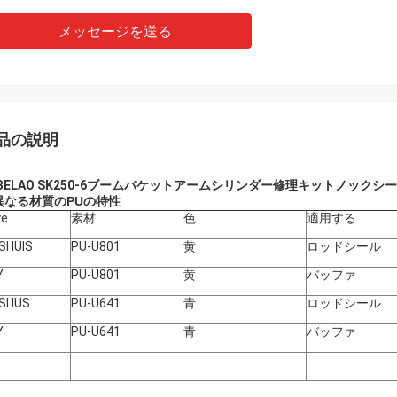
メッセージを送る
品の説明
BELAO SK250-6ブームバケットアームシリンダー修理キットノックシール
異なる材質のPUの特性
ye
素材
色
適用する
ISI IUIS
PU-U801
黄
ロッドシール
Y
PU-U801
黄
バッファ
ISI IUS
PU-U641
青
ロッドシール
Y
PU-U641
青
バッファ