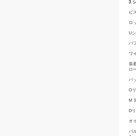
3.
ピス
ロッド
Uシ
バフ
ワイ
装着
ロー
バッ
Oリ
M 
Dリ
オイ
バ