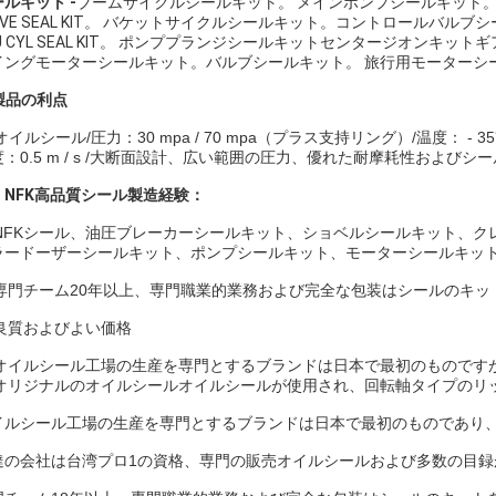
ルキット -
ブームサイクルシールキット。 メインポンプシールキット。 油
LVE SEAL KIT。 バケットサイクルシールキット。コントロールバルブ
J CYL SEAL KIT。 ポンププランジシールキットセンタージオンキ
ングモーターシールキット。バルブシールキット。 旅行用モーターシールキット。
製品の利点
Iオイルシール/圧力：30 mpa / 70 mpa（プラス支持リング）/温度： - 35
度：0.5 m / s /大断面設計、広い範囲の圧力、優れた耐摩耗性および
。
NFK高品質シール製造経験：
NFKシール、油圧ブレーカーシールキット、ショベルシールキット、ク
ラードーザーシールキット、ポンプシールキット、モーターシールキッ
専門チーム20年以上、専門職業的業務および完全な包装はシールのキッ
良質およびよい価格
オイルシール工場の生産を専門とするブランドは日本で最初のものです
オリジナルのオイルシールオイルシールが使用され、回転軸タイプのリ
イルシール工場の生産を専門とするブランドは日本で最初のものであり
達の会社は台湾プロ1の資格、専門の販売オイルシールおよび多数の目