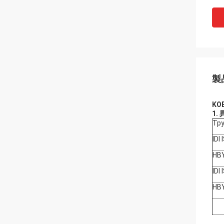
製
KO
1.
Tp
IDI 
HB
IDI 
HB