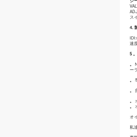
シー
VA
AD
スイ
4.
ID
速
5
。
ー
。
。
。
。
オ
私