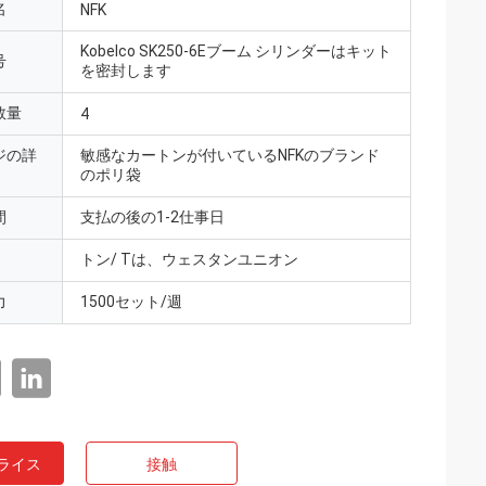
名
NFK
Kobelco SK250-6Eブーム シリンダーはキット
号
を密封します
数量
4
ジの詳
敏感なカートンが付いているNFKのブランド
のポリ袋
間
支払の後の1-2仕事日
トン/ Tは、ウェスタンユニオン
力
1500セット/週
ライス
接触