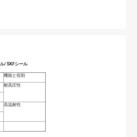
/ SKFシール
機能と役割
耐高圧性
高温耐性