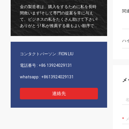
金の製造者は、購入をするために私を長時
古い顧
関
間救います!そして専門の提案を常に与え
実な1
て、ビジネスの私をたくさん助けて下さい!
いつも
ありがとう! 私が推薦する最もよい順序で
び非常
すべて、良質の商品、速い船積みおよび非
推薦し
常によいサービス。5つの星に値します! あ
ハ
なたのプロダクトによっては良質余りにう
まく見、多くを買うにはあなたのcompnay
コンタクトパーソン :
FION LIU
接触します
電話番号 :
+86 13924029131
whatsapp :
+8613924029131
メ
連絡先