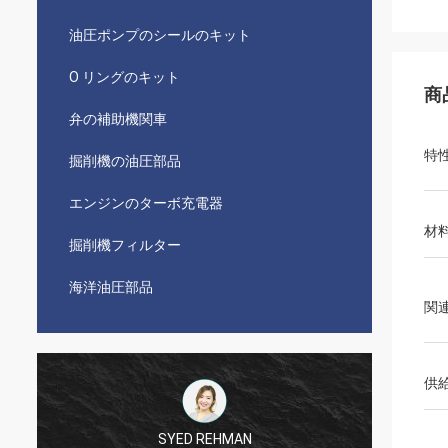
油圧ポンプのシールのキット
O リングのキット
商
弁の補助機関車
特
掘削機の油圧部品
エンジンのターボ充電器
材
掘削機フィルター
海洋油圧部品
関
供
SYED REHMAN