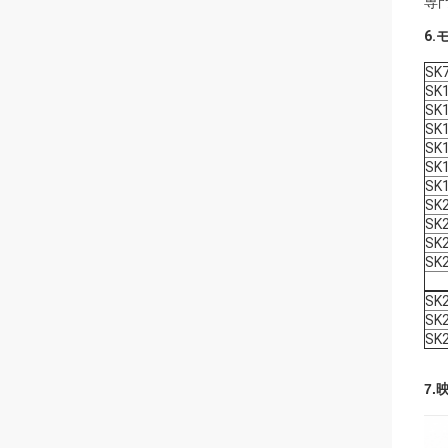
専
6.
SK7
SK
SK
SK
SK
SK
SK
SK
SK
SK
SK
SK
SK
SK
7.