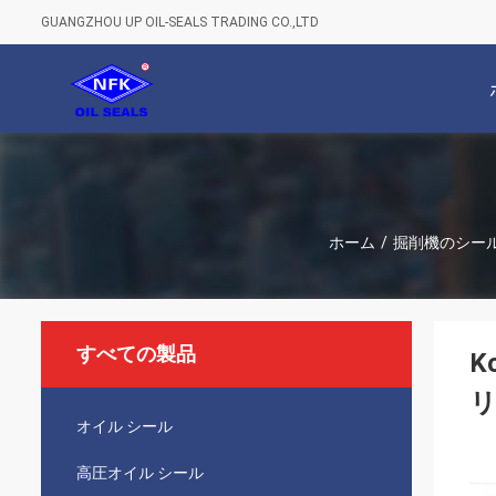
GUANGZHOU UP OIL-SEALS TRADING CO.,LTD
ホーム
/
掘削機のシー
すべての製品
K
オイル シール
高圧オイル シール