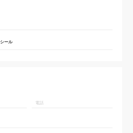
門の提案を与える
将来持っています
シール