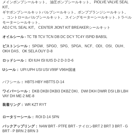
メインポンプシールキット。 油圧ポンプシールキット。 PIOLVE VALVE SEAL
KIT。
ギヤポンプシールキットバルブシールキット。ポンププランジシールキット。
。
コントロールバルブシールキット。 スイングモーターシールキット..トラベル
モーターシールキット。
ADJ CYL SEAL KIT。
CENTER JIONT KIT
BREAKERシールキット
オイルシール -
TC TB TCV TCN DB DC DCY TC4Y ISPID BABSL
ピストンシール：
SPGW、SPGO、SPG、SPGA、NCF、ODI、OSI、OUH、
OKH DAS、OK SELA OUY D-8
ロッドシール：
IDI IUH ISI IUIS D-2 D-3 D-6
Uシール：
UPI UPH USI USI V99F V96H国連
バフシール
：
HBTS HBY HBTTS D-14
ワイパーシール：
DKB DKBI DKBI3 DKBZ DKI、DWI DKH
DWIR
DSI LBI LBH
VAY DH ME-2 ME-8
装着リング：
WR KZT RYT
ロータリーシール：
ROI D-14 SPN
バックアップリング：
N4W BRT - PTFE BRT -
ナイロンBRT 2 BRT 3 BRT - G
BRT - P BRN 2 BRN 3