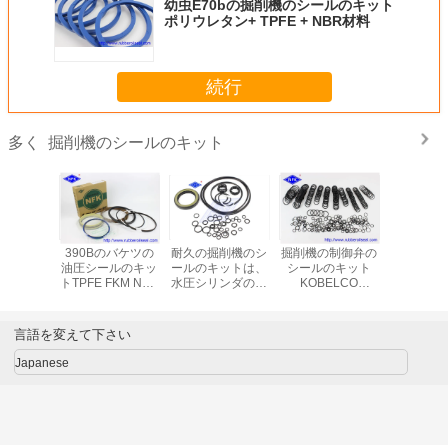
幼虫E70bの掘削機のシールのキット
ポリウレタン+ TPFE + NBR材料
続行
掘削機のシールのキット
多く
C800
390Bのバケツの
耐久の掘削機のシ
掘削機の制御弁の
EX400-
PC850SE
油圧シールのキッ
ールのキットは、
シールのキット
油圧ポン
-69540
トTPFE FKM NBR
水圧シリンダの修
KOBELCO
ルのキ
9540の掘
の物質的な高温抵
理用キット
SK350-6耐久力の
ンダー シ
抗力がある
K5V140DTをポン
あるNBRの材料の
キット
プでくみます
長い寿命
言語を変えて下さい
Japanese