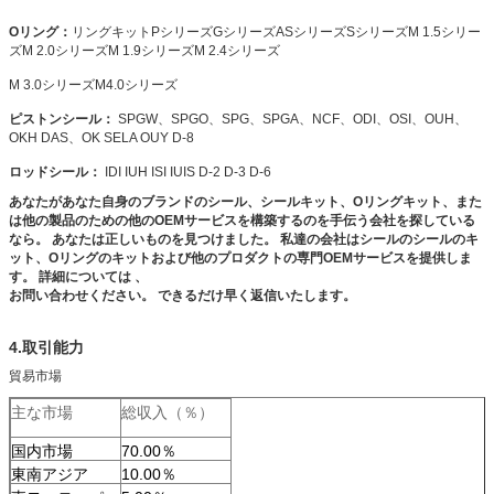
Oリング：
リングキットPシリーズGシリーズASシリーズSシリーズM 1.5シリー
ズM 2.0シリーズM 1.9シリーズM 2.4シリーズ
M 3.0シリーズM4.0シリーズ
ピストンシール：
SPGW、SPGO、SPG、SPGA、NCF、ODI、OSI、OUH、
OKH DAS、OK SELA OUY D-8
ロッドシール：
IDI IUH ISI IUIS D-2 D-3 D-6
あなたがあなた自身のブランドのシール、シールキット、Oリングキット、また
は他の製品のための他のOEMサービスを構築するのを手伝う会社を探している
なら。
あなたは正しいものを見つけました。
私達の会社はシールのシールのキ
ット、Oリングのキットおよび他のプロダクトの専門OEMサービスを提供しま
す。
詳細については 、
お問い合わせください。
できるだけ早く返信いたします。
4.取引能力
貿易市場
主な市場
総収入（％）
国内市場
70.00％
東南アジア
10.00％