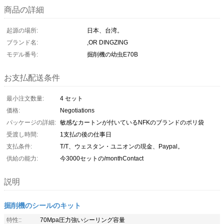
商品の詳細
起源の場所:
日本、台湾。
ブランド名:
,OR DINGZING
モデル番号:
掘削機の幼虫E70B
お支払配送条件
最小注文数量:
4 セット
価格:
Negotiations
パッケージの詳細:
敏感なカートンが付いているNFKのブランドのポリ袋
受渡し時間:
1支払の後の仕事日
支払条件:
T/T、ウェスタン・ユニオンの現金、Paypal。
供給の能力:
今3000セットの/monthContact
説明
掘削機のシールのキット
特性::
70Mpa圧力強いシーリング容量