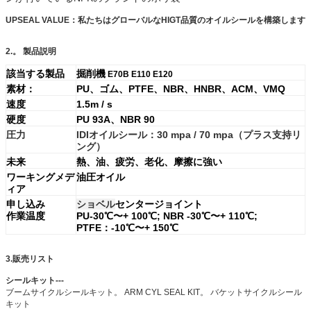
UPSEAL VALUE：私たちはグローバルなHIGT品質のオイルシールを構築します
2.。
製品説明
該当する製品
掘削機
E70B E110 E120
素材：
PU、ゴム、PTFE、NBR、HNBR、ACM、VMQ
速度
1.5m / s
硬度
PU 93A、NBR 90
圧力
IDIオイルシール：30 mpa / 70 mpa（プラス支持リ
ング）
未来
熱、油、疲労、老化、摩擦に強い
ワーキングメデ
油圧オイル
ィア
申し込み
ショベル
センタージョイント
作業温度
PU-30℃〜+ 100℃; NBR -30℃〜+ 110℃;
PTFE：-10℃〜+ 150℃
3.販売リスト
シールキット---
ブームサイクルシールキット。 ARM CYL SEAL KIT。
バケットサイクルシール
キット