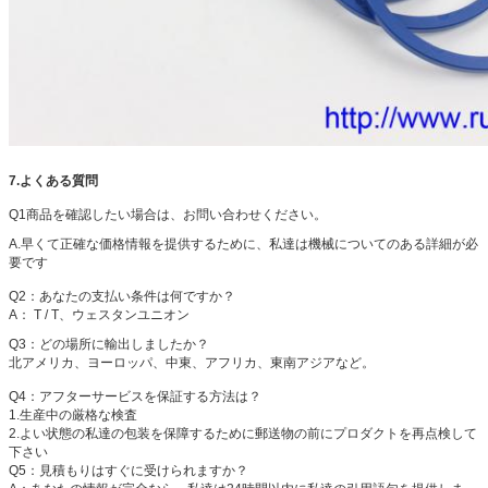
7.よくある質問
Q1商品を確認したい場合は、お問い合わせください。
A.早くて正確な価格情報を提供するために、私達は機械についてのある詳細が必
要です
Q2：あなたの支払い条件は何ですか？
A：
T / T、ウェスタンユニオン
Q3：
どの場所に輸出しましたか？
北アメリカ、ヨーロッパ、中東、アフリカ、東南アジアなど。
Q4：
アフターサービスを保証する方法は？
1.生産中の厳格な検査
2.よい状態の私達の包装を保障するために郵送物の前にプロダクトを再点検して
下さい
Q5：見積もりはすぐに受けられますか？