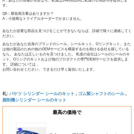
A：あなたの情報が完全なら、私達は24時間以内に私達の引用語句を提供しま
す。
Q6：最低発注量はありますか？
A：小規模なトライアルオーダーでかまいません。
あなたが必要な部品を見つけることができないならば、詳細で我々に連絡してく
ださい。
あなたがあなた自身のブランドのシール、シールキット、Oリングキット、また
は他の製品のための他のOEMサービスを構築するのを助ける会社を探している
なら。
あなたは正しいものを見つけました。
私達の会社はシールのシールのキ
ット、Oリングのキットおよび他のプロダクトの専門OEMサービスを提供しま
す。
詳細については 、
お問い合わせください。
できるだけ早く返信いたします。
バケツ シリンダー シールのキット
ゴム製シャフトのシール
札:
,
,
掘削機シリンダー シールのキット
最高の価格で