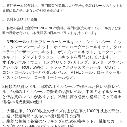
。
専門チーム20年以上、専門職業的業務および完全な包装はシールのキットを
良質に見させ、あなたの利益を高めます
。
良質およびよい価格
。
私達の会社は台湾のDINGZINGの資格、専門の販売のオイルシールおよび多
数の目録が付いている代理店の日本のブランドを持っています。
NFKシール：
油圧ブレーカーシールキット、ショベルシールキッ
。
ト、クレーンシールキット、ホイールローダーシールキット、クロ
ーラードーザーシールキット、ポンプシールキット、モーターシー
ルキット、ダンプトラックシールキットを専門としています。
オイルシール：
ウェアリング/ Oリング/ Xリング、センタースウィン
グシール（ROI / SWR）、トラックアジャスターシール（OUY）、
コントロールレバーとペダルレベル。
PTFEシール：ロッドシール、
ピストンシール、ロータリーシールなど。
3種類の品質レベル、日本のオイルシールで作られた良い品質レベ
ル、台湾のオイルシールで普通の品質レベル、中国のオイルシール
と低品質のレベルがあります。私達に言う必要な構成に従って適正
価格の構成要素の使用
大量在庫、29,000以上のサイズおよび在庫の1000万以上の部分。
。
速い配達時間：支払いの後1営業日で出荷
。
絶妙な包装：各箱のパッキングのための各キット、
繊細なカート
。
ンが付いているNFKのブランドのポリ袋