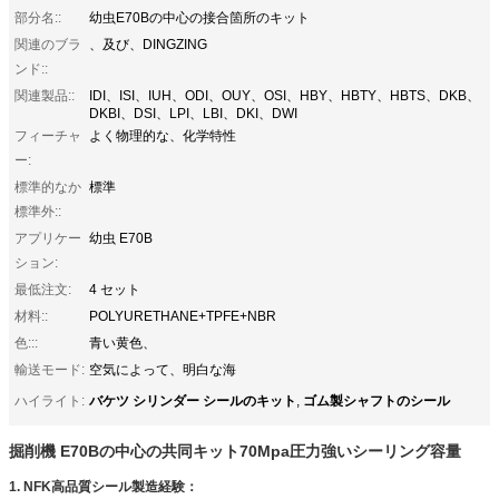
部分名::
幼虫E70Bの中心の接合箇所のキット
関連のブラ
、及び、DINGZING
ンド::
関連製品::
IDI、ISI、IUH、ODI、OUY、OSI、HBY、HBTY、HBTS、DKB、
DKBI、DSI、LPI、LBI、DKI、DWI
フィーチャ
よく物理的な、化学特性
ー:
標準的なか
標準
標準外::
アプリケー
幼虫 E70B
ション:
最低注文:
4 セット
材料::
POLYURETHANE+TPFE+NBR
色:::
青い黄色、
輸送モード:
空気によって、明白な海
バケツ シリンダー シールのキット
ゴム製シャフトのシール
ハイライト:
,
掘削機 E70Bの中心の共同キット70Mpa圧力強いシーリング容量
1. NFK高品質シール製造経験：