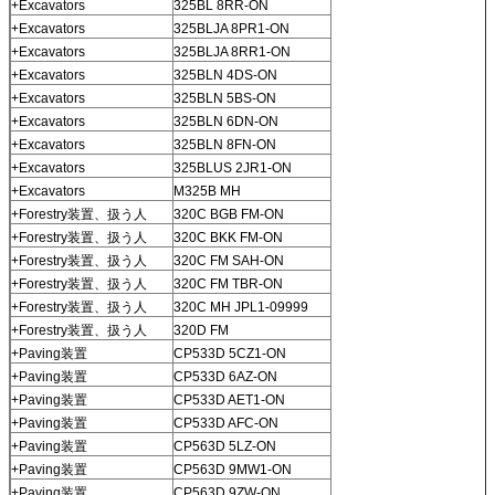
+Excavators
325BL 8RR-ON
+Excavators
325BLJA 8PR1-ON
+Excavators
325BLJA 8RR1-ON
+Excavators
325BLN 4DS-ON
+Excavators
325BLN 5BS-ON
+Excavators
325BLN 6DN-ON
+Excavators
325BLN 8FN-ON
+Excavators
325BLUS 2JR1-ON
+Excavators
M325B MH
+Forestry装置、扱う人
320C BGB FM-ON
+Forestry装置、扱う人
320C BKK FM-ON
+Forestry装置、扱う人
320C FM SAH-ON
+Forestry装置、扱う人
320C FM TBR-ON
+Forestry装置、扱う人
320C MH JPL1-09999
+Forestry装置、扱う人
320D FM
+Paving装置
CP533D 5CZ1-ON
+Paving装置
CP533D 6AZ-ON
+Paving装置
CP533D AET1-ON
+Paving装置
CP533D AFC-ON
+Paving装置
CP563D 5LZ-ON
+Paving装置
CP563D 9MW1-ON
+Paving装置
CP563D 9ZW-ON