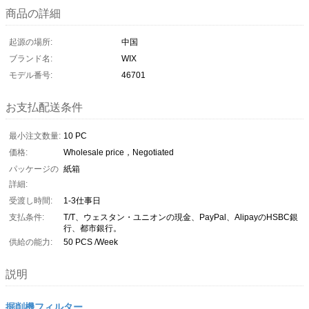
商品の詳細
起源の場所:
中国
ブランド名:
WIX
モデル番号:
46701
お支払配送条件
最小注文数量:
10 PC
価格:
Wholesale price，Negotiated
パッケージの
紙箱
詳細:
受渡し時間:
1-3仕事日
支払条件:
T/T、ウェスタン・ユニオンの現金、PayPal、AlipayのHSBC銀
行、都市銀行。
供給の能力:
50 PCS /Week
説明
掘削機フィルター