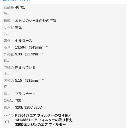
部品番
46701
号::
様式::
放射状のシールの外の空気
サービ
空気
ス::
媒体::
セルロース
高さ::
13.504 （343mm） *
外の直
9.33 （237mm） *
径::
内径の
閉まっている
上::
内径の
5.15 （131mm） *
底::
端::
プラスチック
CFM::
700
適用:
320B 320C 320D
P536457エア フィルターの取り替え
ハイラ
,
131-8821エア フィルターの取り替え
,
イト:
320Dエンジンのエア フィルター