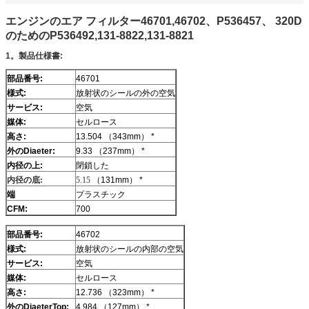
エンジンのエア フィルター46701,46702、P536457、 320D
のためのP536492,131-8822,131-8821
1。製品仕様書:
部品番号:
46701
様式:
放射状のシールの外の空気
サービス:
空気
媒体:
セルロース
高さ:
13.504 （343mm） *
外のDiaeter:
9.33 （237mm） *
内径の上:
閉鎖した
内径の底:
5.15
（131mm） *
端
プラスチック
CFM:
700
部品番号:
46702
様式:
放射状のシールの内部の空気
サービス:
空気
媒体:
セルロース
高さ:
12.736 （323mm） *
外のDiaeterTop:
4.984 （127mm） *