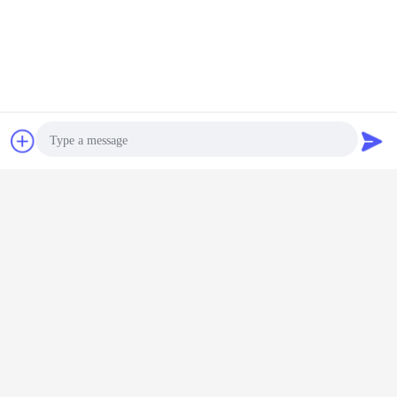
チャット
見積依頼
Photo
配達及び支払の言葉の5.Date:
Video Call
パッケージ
Audio Call
輸出特別な木箱
配達日
1-2日在庫で
7-15日、商品なら品切れの緊急な輸送の航空貨物