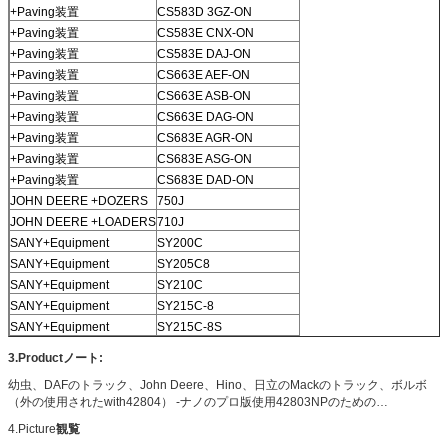
+Paving装置
CS583D 3GZ-ON
+Paving装置
CS583E CNX-ON
+Paving装置
CS583E DAJ-ON
+Paving装置
CS663E AEF-ON
+Paving装置
CS663E ASB-ON
+Paving装置
CS663E DAG-ON
+Paving装置
CS683E AGR-ON
+Paving装置
CS683E ASG-ON
+Paving装置
CS683E DAD-ON
JOHN DEERE +DOZERS
750J
JOHN DEERE +LOADERS
710J
SANY+Equipment
SY200C
SANY+Equipment
SY205C8
SANY+Equipment
SY210C
SANY+Equipment
SY215C-8
SANY+Equipment
SY215C-8S
3.Productノート:
幼虫、DAFのトラック、John Deere、Hino、日立のMackのトラック、ボルボ
（外の使用されたwith42804） -ナノのプロ版使用42803NPのための…
4.Picture
観覧