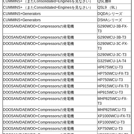
CUMMINS+ （またConsolidated+Enginesを見なさい）
QSL層III
CUMMINS+ （またConsolidated+Enginesを見なさい）
QSL9 （9L）
CUMMINS+Generators
DQDAシリーズ
CUMMINS+Generators
DSHAシリーズ
DOOSAN/DAEWOO+Compressorsの発電機
G290WCU-3B-FX-
T3
DOOSAN/DAEWOO+Compressorsの発電機
G290WCU-3B-T3
DOOSAN/DAEWOO+Compressorsの発電機
G290WCU-3C-FX-
T3
DOOSAN/DAEWOO+Compressorsの発電機
G290WCU-3C-T3
DOOSAN/DAEWOO+Compressorsの発電機
G325WCU-1A-T4
DOOSAN/DAEWOO+Compressorsの発電機
HP675WCU-T3
DOOSAN/DAEWOO+Compressorsの発電機
HP750WCU-FX-T3
DOOSAN/DAEWOO+Compressorsの発電機
HP750WCU-T3
DOOSAN/DAEWOO+Compressorsの発電機
HP915WCU-FX-T3
DOOSAN/DAEWOO+Compressorsの発電機
HP915WCU-T3
DOOSAN/DAEWOO+Compressorsの発電機
MHP825WCU-FX-
T3
DOOSAN/DAEWOO+Compressorsの発電機
MHP825WCU-T3
DOOSAN/DAEWOO+Compressorsの発電機
XP1000WCU-FX-T3
DOOSAN/DAEWOO+Compressorsの発電機
XP1000WCU-T3
DOOSAN/DAEWOO+Compressorsの発電機
XP750WCU-T3