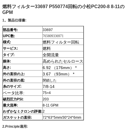
燃料フィルター33697 P550774回転の小松PC200-8 8-11の
GPM
1。製品仕様書:
部品番号:
33697
UPC数:
765809336971
燃料フィルター回転
様式:
燃料
サービス:
全開流量
タイプ:
高められたセルロース
媒体:
6.92 （176mm） *
高さ:
3.67 （93mm） *
外の直径の上:
外の直径の底:
閉鎖した
7/8-14
糸のサイズ:
ベータ比率:
75=4
破烈圧力PSI:
203
最大流率:
8-11 GPM
わずかなミクロンの評価:
2
ガスケットの直径:
72*63*5mm/30*24*6mm
2.Principle適用: