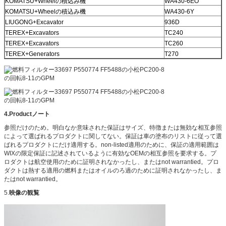
KOMATSU+Wheelの積込み機
WA430-6EO
KOMATSU+Wheelの積込み機
WA430-6Y
LIUGONG+Excavator
936D
TEREX+Excavators
TC240
TEREX+Excavators
TC260
TEREX+Generators
T270
4.Productノート
参照だけのため。明白なか意味された保証はサイズ、特徴または無効な相互参照
によって選ばれるプロダクトに関してない。保証は車の塗布のリストに従って選
ばれるプロダクトにだけ適用する。non-listed適用のために、保証の適用範囲は
WIXの限定保証に記述されているように有効なOEMの相互参照を要求する。プ
ロダクトは航空使用のために証明されなかったし、またはnot warrantied。プロ
ダクトは熱する適用の燃料またはオイルのろ過のために証明されなかったし、ま
たはnot warrantied。
5.
映像の観覧