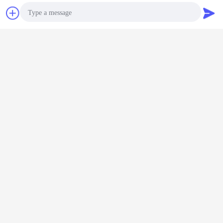
チャット
見積依頼
Photo
配達及び支払の言葉の7.Date:
パッケージ
Video Call
輸出特別な木箱
Audio Call
配達日
1-2日在庫で
7-15日、商品なら品切れの緊急な輸送の航空貨物
15-30日、方法の商品なら品切れ順序
90-120日品切れ商品なら新しい体制
支払の言葉:
30% T/T先立っておよび郵送物の前に支払済70%のバランス。
ウェスタン・ユニオンの現金、T/Tの銀行、PayPaI
議論のための他