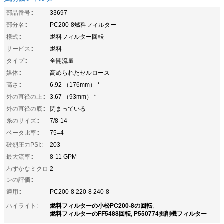
部品番号::
33697
部分名::
PC200-8燃料フィルター
様式::
燃料フィルター回転
サービス::
燃料
タイプ::
全開流量
媒体::
高められたセルロース
高さ::
6.92 （176mm） *
外の直径の上::
3.67 （93mm） *
外の直径の底::
閉まっている
糸のサイズ::
7/8-14
ベータ比率::
75=4
破烈圧力PSI::
203
最大流率::
8-11 GPM
わずかなミクロ
2
ンの評価::
適用::
PC200-8 220-8 240-8
燃料フィルターの小松PC200-8の回転
ハイライト:
,
燃料フィルターのFF5488回転
P550774掘削機フィルター
,