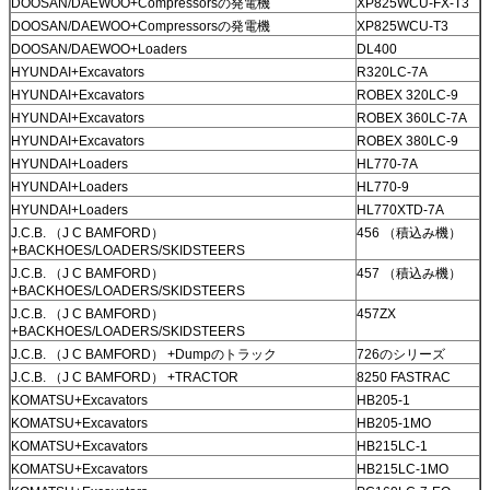
DOOSAN/DAEWOO+Compressorsの発電機
XP825WCU-FX-T3
DOOSAN/DAEWOO+Compressorsの発電機
XP825WCU-T3
DOOSAN/DAEWOO+Loaders
DL400
HYUNDAI+Excavators
R320LC-7A
HYUNDAI+Excavators
ROBEX 320LC-9
HYUNDAI+Excavators
ROBEX 360LC-7A
HYUNDAI+Excavators
ROBEX 380LC-9
HYUNDAI+Loaders
HL770-7A
HYUNDAI+Loaders
HL770-9
HYUNDAI+Loaders
HL770XTD-7A
J.C.B. （J C BAMFORD）
456 （積込み機）
+BACKHOES/LOADERS/SKIDSTEERS
J.C.B. （J C BAMFORD）
457 （積込み機）
+BACKHOES/LOADERS/SKIDSTEERS
J.C.B. （J C BAMFORD）
457ZX
+BACKHOES/LOADERS/SKIDSTEERS
J.C.B. （J C BAMFORD） +Dumpのトラック
726のシリーズ
J.C.B. （J C BAMFORD） +TRACTOR
8250 FASTRAC
KOMATSU+Excavators
HB205-1
KOMATSU+Excavators
HB205-1MO
KOMATSU+Excavators
HB215LC-1
KOMATSU+Excavators
HB215LC-1MO