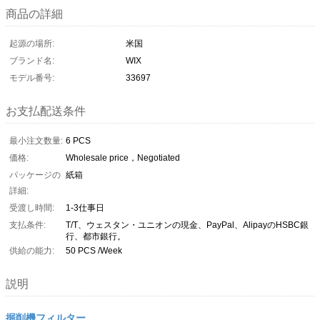
商品の詳細
起源の場所:
米国
ブランド名:
WIX
モデル番号:
33697
お支払配送条件
最小注文数量:
6 PCS
価格:
Wholesale price，Negotiated
パッケージの
紙箱
詳細:
受渡し時間:
1-3仕事日
支払条件:
T/T、ウェスタン・ユニオンの現金、PayPal、AlipayのHSBC銀
行、都市銀行。
供給の能力:
50 PCS /Week
説明
掘削機フィルター