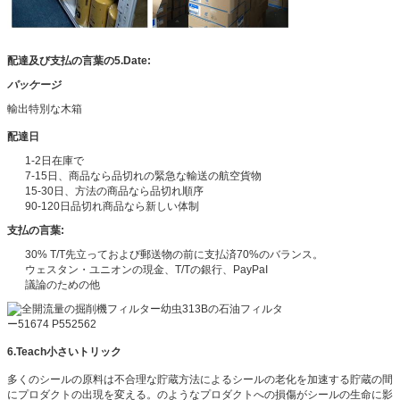
配達及び支払の言葉の5.Date:
パッケージ
輸出特別な木箱
配達日
1-2日在庫で
7-15日、商品なら品切れの緊急な輸送の航空貨物
15-30日、方法の商品なら品切れ順序
90-120日品切れ商品なら新しい体制
支払の言葉:
30% T/T先立っておよび郵送物の前に支払済70%のバランス。
ウェスタン・ユニオンの現金、T/Tの銀行、PayPaI
議論のための他
6.Teach小さいトリック
多くのシールの原料は不合理な貯蔵方法によるシールの老化を加速する貯蔵の間
にプロダクトの出現を変える。のようなプロダクトへの損傷がシールの生命に影