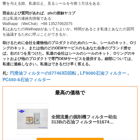
響を与える錆、私達伝え、見るシールを今救う方法をある:
照会および質問があれば、plsの接触ヤコブ
次は私達の連絡先情報である:
Wathapp （WeChat）:+86 13527062075
私はあなたのWathappがあってもよいか。時間があるとき私達とあなたの質問
を論議するために呼ぶことができるか。
助けるために会社を建物他のプロダクトのためのシール、シールのキット、Oリ
ングのキット、または他のどのOEMサービスのもあなた自身のブランド捜せ
ば。右の1つを見つけた。私達の会社はシールのシールのキット、Oリングのキ
ットおよび他のプロダクトで専門OEMサービスを提供する。細部については、
私達に連絡しなさい。私達はできるだけ早く答える。
円滑油フィルターの57746XD回転
LF9080石油フィルター
札:
,
,
PC450-8石油フィルター
最高の価格で
全開流量の掘削機フィルター幼虫
313Bの石油フィルター51674
P552562