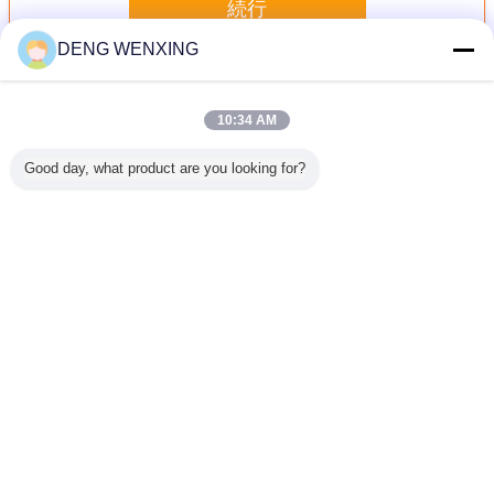
続行
DENG WENXING
掘削機フィルター
多く
10:34 AM
Good day, what product are you looking for?
60のため
470mmの高さの
PC360-8マイクロ
円滑油フィルター
燃料水分
 46729
掘削機は42128
ガラス石油フィル
57746XD LF9080
ルター111
71エア フ
42132場合CX700
ター51748XD
38GPMの小松
R160T W
の取り替
のためのP181039
LF5009 P553000
PC450-8の回転
のボルボE
7875
P114931のエア フ
の回
ィルターをろ過す
言語を変えて下さい
る
Japanese
ホーム
|
私達について
|
私達に連絡しなさい
|
地図
|
Privacy Policy
デスクトップの眺め
Copyright © 2018 - 2026 GUANGZHOU UP OIL-SEALS TRADING CO.,LTD.