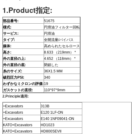
1.Product指定:
部品番号:
51675
様式:
円滑油フィルター回転
サービス:
円滑油
タイプ:
全開流量/バイパス
媒体:
高められたセルロース
高さ:
8.633 （219mm） *
外の直径の上:
4.652 （118mm） *
外の直径の底:
閉鎖した
糸のサイズ:
36X1.5 MM
破烈圧力PSI:
340
わずかなミクロンの評価:
19
ガスケットの直径:
110*97*9mm
2.Principle適用:
+Excavators
313B
+Excavators
E120 1LF-ON
+Excavators
E140 1NF09041-ON
KATO+Excavators
HD1023
KATO+Excavators
HD800SEVII