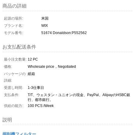
商品の詳細
起源の場所:
米国
ブランド名:
WIX
モデル番号:
51674 Donaldson:P552562
お支払配送条件
最小注文数量:
12 PC
価格:
Wholesale price，Negotiated
パッケージの
紙箱
詳細:
受渡し時間:
1-3仕事日
支払条件:
T/T、ウェスタン・ユニオンの現金、PayPal、AlipayのHSBC銀
行、都市銀行。
供給の能力:
100 PCS /Week
説明
掘削機フィルター