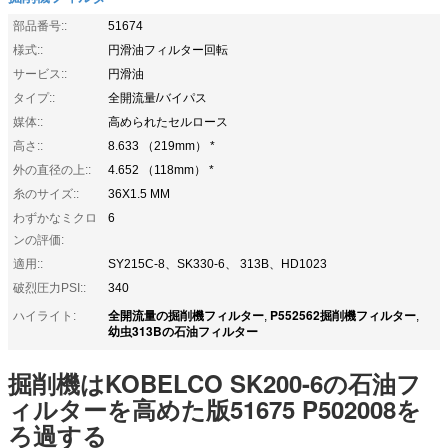
部品番号::
51674
様式::
円滑油フィルター回転
サービス::
円滑油
タイプ::
全開流量/バイパス
媒体::
高められたセルロース
高さ::
8.633 （219mm） *
外の直径の上::
4.652 （118mm） *
糸のサイズ::
36X1.5 MM
わずかなミクロ
6
ンの評価:
適用::
SY215C-8、SK330-6、 313B、HD1023
破烈圧力PSI::
340
全開流量の掘削機フィルター
P552562掘削機フィルター
ハイライト:
,
,
幼虫313Bの石油フィルター
掘削機はKOBELCO SK200-6の石油フ
ィルターを高めた版51675 P502008を
ろ過する