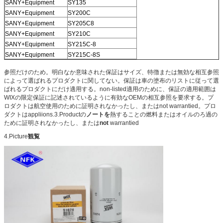
SANY+Equipment
SY135
SANY+Equipment
SY200C
SANY+Equipment
SY205C8
SANY+Equipment
SY210C
SANY+Equipment
SY215C-8
SANY+Equipment
SY215C-8S
参照だけのため。明白なか意味された保証はサイズ、特徴または無効な相互参照
によって選ばれるプロダクトに関してない。保証は車の塗布のリストに従って選
ばれるプロダクトにだけ適用する。non-listed適用のために、保証の適用範囲は
WIXの限定保証に記述されているように有効なOEMの相互参照を要求する。プ
ロダクトは航空使用のために証明されなかったし、またはnot warrantied。プロ
ダクトはappliions.3.Productの
ノートを
熱することの燃料またはオイルのろ過の
ために証明されなかったし、または
not
warrantied
4.Picture
観覧