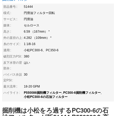
部品番号::
51444
様式::
円滑油フィルター回転
サービス::
円滑油
媒体::
セルロース
高さ::
6.59 （167mm） *
外の直径の上::
4.282 （109mm） *
糸のサイズ::
1 1/8-16
適用::
小松PC300-6、PC350-6
破烈圧力PSI::
380
反下水管の背
はい
部弁::
バイパス弁設
30
定PSI::
最大流率::
18-20 GPM
P550086掘削機フィルター
PC300-6掘削機フィルター
ハイライト:
,
,
小松PC300-6の石油フィルター
掘削機は小松をろ過するPC300-6の石