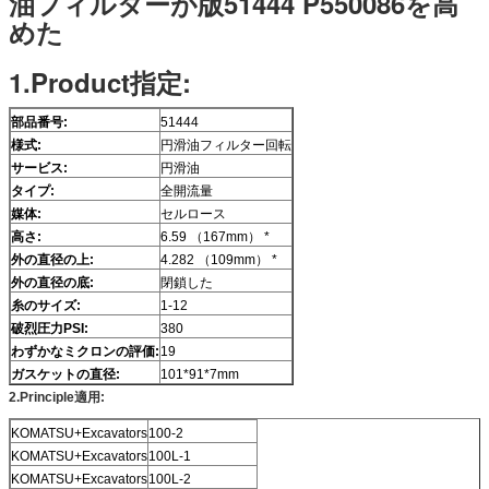
油フィルターが版51444 P550086を高
めた
1.Product指定:
部品番号:
51444
様式:
円滑油フィルター回転
サービス:
円滑油
タイプ:
全開流量
媒体:
セルロース
高さ:
6.59 （167mm） *
外の直径の上:
4.282 （109mm） *
外の直径の底:
閉鎖した
糸のサイズ:
1-12
破烈圧力PSI:
380
わずかなミクロンの評価:
19
ガスケットの直径:
101*91*7mm
2.Principle適用:
KOMATSU+Excavators
100-2
KOMATSU+Excavators
100L-1
KOMATSU+Excavators
100L-2