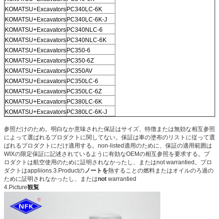
KOMATSU+Excavators
PC340LC-6K
KOMATSU+Excavators
PC340LC-6K-J
KOMATSU+Excavators
PC340NLC-6
KOMATSU+Excavators
PC340NLC-6K
KOMATSU+Excavators
PC350-6
KOMATSU+Excavators
PC350-6Z
KOMATSU+Excavators
PC350AV
KOMATSU+Excavators
PC350LC-6
KOMATSU+Excavators
PC350LC-6Z
KOMATSU+Excavators
PC380LC-6K
KOMATSU+Excavators
PC380LC-6K-J
参照だけのため。明白なか意味された保証はサイズ、特徴または無効な相互参照
によって選ばれるプロダクトに関してない。保証は車の塗布のリストに従って選
ばれるプロダクトにだけ適用する。non-listed適用のために、保証の適用範囲は
WIXの限定保証に記述されているように有効なOEMの相互参照を要求する。プ
ロダクトは航空使用のために証明されなかったし、またはnot warrantied。プロ
ダクトはappliions.3.Productの
ノートを
熱することの燃料またはオイルのろ過の
ために証明されなかったし、または
not
warrantied
4.Picture
観覧