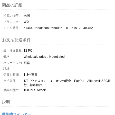
商品の詳細
起源の場所:
米国
ブランド名:
WIX
モデル番号:
51444 Donaldson:P550086、 613615120,3I1482
お支払配送条件
最小注文数量:
12 PC
価格:
Wholesale price，Negotiated
パッケージの
紙箱
詳細:
受渡し時間:
1-3仕事日
支払条件:
T/T、ウェスタン・ユニオンの現金、PayPal、AlipayのHSBC銀
行、都市銀行。
供給の能力:
100 PCS /Week
説明
掘削機フィルター