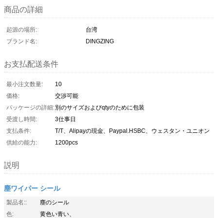
商品の詳細
起源の場所:
台湾
ブランド名:
DINGZING
お支払配送条件
最小注文数量:
10
価格:
交渉可能
パッケージの詳細:
別のサイズおよびqtyのために包装
受渡し時間:
3仕事日
支払条件:
T/T、Alipayの現金、Paypal.HSBC、ウェスタン・ユニオン
供給の能力:
1200pcs
説明
塵ワイパー シール
製品名::
塵のシール
色:
黄色い青い、