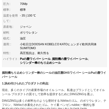
圧力::
70Mp
標準::
標準
温度を使用
- 35 | 100 ℃
して::
原産地::
ジャペン
材料:
ポリウレタン
様式::
油圧
適用:::
小松日立DOOSAN KOBELCO KATOヒュンダイ欧州共同体
SUMITOMO
特性::
高圧抵抗は、耐久性を
Puの塵ワイパー シール
掘削機の塵ワイパー シール
ハイライト:
,
,
シリンダー棒のちり止めシール
掘削機ちり止めシリンダー棒のシールの油圧塵DHSワイパー シールPuの塵ワイ
パー シール
1.決め付けられたプロダクトの利点:
現在、多くのタイプの産業市場のオイル シール、私達はブランドとしてオイル
シール プロダクトの質そして効率を提供するためにDINGZINGを選ぶ。
DINGZINGは多くの材料をのような密封する:Nitrlieのゴム、のポリウレタン、テ
フロン、Nitrlieの水素化されたゴム、ケイ素 ベンゼンrubbe;一般的な形
態:IDI.ISI.ODI OSI USH USI UPH UPI DSI LBH LBI LPI DKB DKBI .....