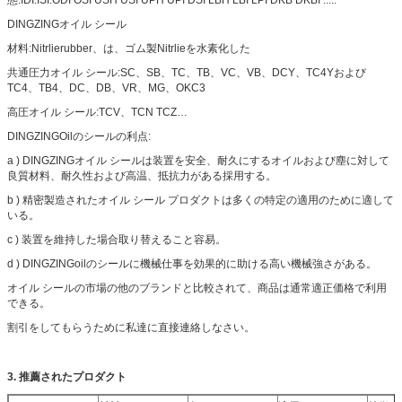
DINGZINGオイル シール
材料:Nitrlierubber、は、ゴム製Nitrlieを水素化した
共通圧力オイル シール:SC、SB、TC、TB、VC、VB、DCY、TC4Yおよび
TC4、TB4、DC、DB、VR、MG、OKC3
高圧オイル シール:TCV、TCN TCZ…
DINGZINGOilのシールの利点:
a ) DINGZINGオイル シールは装置を安全、耐久にするオイルおよび塵に対して
良質材料、耐久性および高温、抵抗力がある採用する。
b ) 精密製造されたオイル シール プロダクトは多くの特定の適用のために適して
いる。
c ) 装置を維持した場合取り替えること容易。
d ) DINGZINGoilのシールに機械仕事を効果的に助ける高い機械強さがある。
オイル シールの市場の他のブランドと比較されて、商品は通常適正価格で利用
できる。
割引をしてもらうために私達に直接連絡しなさい。
3.
推薦されたプロダクト