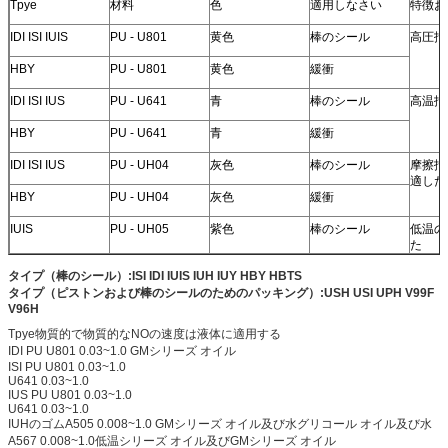
Tpye
材料
色
適用しなさい
特徴お
IDI ISI IUIS
PU - U801
黄色
棒のシール
高圧抵
HBY
PU - U801
黄色
緩衝
IDI ISI IUS
PU - U641
青
棒のシール
高温抵
HBY
PU - U641
青
緩衝
IDI ISI IUS
PU - UH04
灰色
棒のシール
摩擦抵
適した
HBY
PU - UH04
灰色
緩衝
IUIS
PU - UH05
紫色
棒のシール
低温の
た
タイプ（棒の
シール）:ISI IDI IUIS IUH IUY HBY HBTS
タイプ（ピストンおよび棒のシールのための
パッキング）:USH USI UPH V99F
V96H
Tpye物質的で物質的なNOの速度は液体に適用する
IDI PU U801 0.03~1.0 GMシリーズ オイル
ISI PU U801 0.03~1.0
U641 0.03~1.0
IUS PU U801 0.03~1.0
U641 0.03~1.0
IUHのゴムA505 0.008~1.0 GMシリーズ オイル及び水グリコール オイル及び水
A567 0.008~1.0低温シリーズ オイル及びGMシリーズ オイル