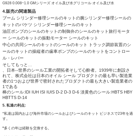
G928 0.008~1.0 GMシリーズ オイル及び水グリコール オイル及び水
4.販売の関連製品
ブーム シリンダー修理シールのキットの腕シリンダー修理シールの
キットのバケツ シリンダー修理シールのキット
油圧ポンプのシールのキットの制御弁のシールのキット旅行モータ
ー シールのキットの振動モーター シールのキット
中心の共同シールのキットのシールのキット トラック調節装置のシ
ールのキットの操縦者の歯車ポンプのシールのキットをコントロー
ル・レバー
そしてもっと…
、日本--世界のシール工業の開拓者そして心酔者。1939年に創設さ
れて、株式会社は日本のオイル シール プロダクトの最も早い製造業
者の1つおよび世界で密封されたプロダクトの最も大きい製造業者の
1である
棒のシール:IDI IUH ISI IUIS D-2 D-3 D-6 淡黄色のシール:HBTS HBY
HBTTS D-14
5. 私達の利点:
*私達は国内および海外市場のシールおよびシールのキット ビジネスで23年を過
す。
*
多くの年は経験を交換する。