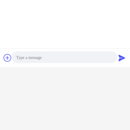
Q6:いかに私達に連絡するか。
:時間があるとき私達とあなたの質問を論議するために呼ぶことができるか。呼
びなさい:
+86 Deng 13802959131のwhatsapp （wechat）さん
+86 Fion 13924029131のwhatsapp （wechat）さん
シャフト ワイパー シール
ゴム製ワイパー シール
札:
,
,
油圧ワイパー シール
最高の価格で
チャット
見積依頼
掘削機油圧DHS Puの塵ワイパー シ
ールちり止めシリンダー棒のシール
Photo
続行
Video Call
塵ワイパー シール
Audio Call
多く