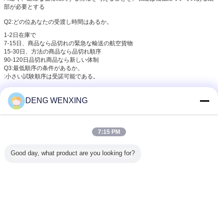
部が必要とする
Q2:どの位あなたの受渡し時間はあるか。
1-2日在庫で
7-15日、商品なら品切れの緊急な輸送の航空貨物
15-30日、方法の商品なら品切れ順序
90-120日品切れ商品なら新しい体制
Q3:最低順序の条件があるか。
:小さい試験順序は受諾可能である。
Q4:あなたの支払の言葉は何であるか。
DENG WENXING
:
T/T、ウェスタン・ユニオンの現金、銀行、PayPal
Q5::
いかに私達のビジネスを長期におよびよい関係するか。
:私達はプロセス制御を改善し続け操業費用を削減し、顧客が寄与することを保
障するために顧客に競争価格を提供するように私達のプロダクトおよび仕事の質
7:15 PM
を改善する
B:私達はそれらと真剣に多くの容積が、私達サービスのフル レンジを提供して
Good day, what product are you looking for?
もいかにビジネスをするためにあらゆる顧客を、誠実に作る友人を、ワンストッ
プ密封された解決扱う
C:
助けるために会社を建物他のプロダクトのためのシール、シールのキット、O
リングのキット、または他のどのOEMサービスのもあなた自身のブランド捜せ
ば。右の1つを見つけた。私達の会社はシールのシールのキット、Oリングのキ
ットおよび他のプロダクトで専門OEMサービスを提供する。細部については、
私達に連絡しなさい。私達はできるだけ早く答える。