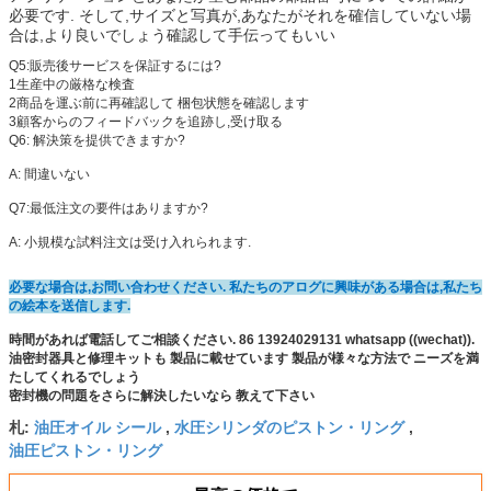
必要です. そして,サイズと写真が,あなたがそれを確信していない場
合は,より良いでしょう確認して手伝ってもいい
Q5:
販売後サービスを保証するには?
1生産中の厳格な検査
2商品を運ぶ前に再確認して 梱包状態を確認します
3顧客からのフィードバックを追跡し,受け取る
Q6: 解決策を提供できますか?
A: 間違いない
Q7:最低注文の要件はありますか?
A: 小規模な試料注文は受け入れられます.
必要な場合は,お問い合わせください. 私たちのアログに興味がある場合は,私たち
の絵本を送信します.
時間があれば電話してご相談ください. 86 13924029131 whatsapp ((wechat)).
油密封器具と修理キットも 製品に載せています 製品が様々な方法で ニーズを満
たしてくれるでしょう
密封機の問題をさらに解決したいなら 教えて下さい
油圧オイル シール
水圧シリンダのピストン・リング
札:
,
,
油圧ピストン・リング