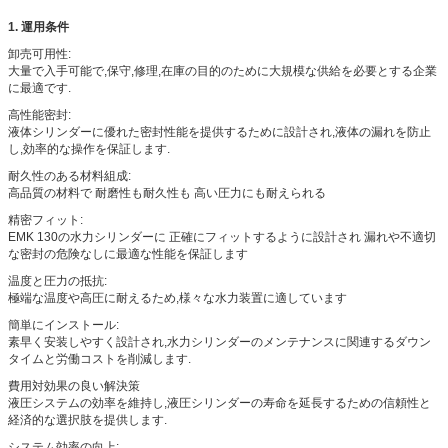
1.
運用条件
卸売可用性:
大量で入手可能で,保守,修理,在庫の目的のために大規模な供給を必要とする企業
に最適です.
高性能密封:
液体シリンダーに優れた密封性能を提供するために設計され,液体の漏れを防止
し,効率的な操作を保証します.
耐久性のある材料組成:
高品質の材料で 耐磨性も耐久性も 高い圧力にも耐えられる
精密フィット:
EMK 130の水力シリンダーに 正確にフィットするように設計され 漏れや不適切
な密封の危険なしに最適な性能を保証します
温度と圧力の抵抗:
極端な温度や高圧に耐えるため,様々な水力装置に適しています
簡単にインストール:
素早く安装しやすく設計され,水力シリンダーのメンテナンスに関連するダウン
タイムと労働コストを削減します.
費用対効果の良い解決策
液圧システムの効率を維持し,液圧シリンダーの寿命を延長するための信頼性と
経済的な選択肢を提供します.
システム効率の向上: