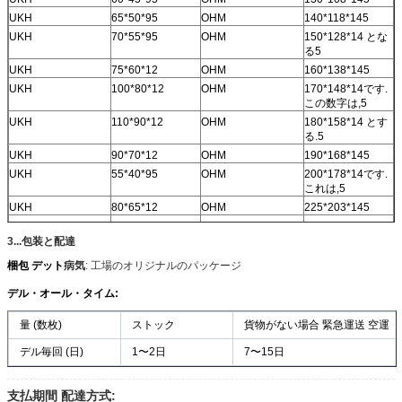
UKH
65*50*95
OHM
140*118*145
UKH
70*55*95
OHM
150*128*14 とな
る5
UKH
75*60*12
OHM
160*138*145
UKH
100*80*12
OHM
170*148*14です.
この数字は,5
UKH
110*90*12
OHM
180*158*14 とす
る.5
UKH
90*70*12
OHM
190*168*145
UKH
55*40*95
OHM
200*178*14です.
これは,5
UKH
80*65*12
OHM
225*203*145
UKH
50*65*95
OHM
45*27*121
3...包装と配達
UKH
150*130*12
OHM
50*32*12です1
OHM
55*37*121
梱包 デット
病気
: 工場のオリジナルのパッケージ
OHM
60*42*12 とする
デル・オール・タイム:
と1
OHM
65*47*121
量 (数枚)
ストック
貨物がない場合 緊急運送 空運
OHM
70*48*14 とする
と5
デル毎回 (日)
1〜2日
7〜15日
OHM
80*58*145
OHM
90*68*145
支払期間 配達方式: