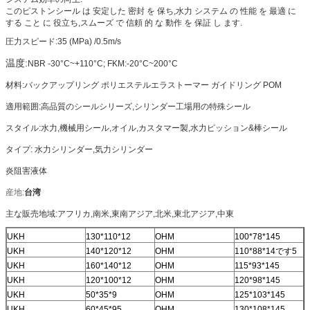
このピストンシール は 安定した 密封 を 保ち,水力 システム の 性能 を 最適 に
する こと に 役立ち,スムーズ で 信頼 的 な 動作 を 保証 し ます.
圧力
スピード
:
35 (MPa) /0.5m/s
温度:
NBR -30°C~+110°C; FKM:-20°C~200°C
材料:バックアップリング ポリエステルエラストーマー ガイドリング POM
適用範囲:高品質のシールシリーズ,シリンダー工場用の特殊シール
スタイル:水力,機械用シール,オイル,カスタマー製,水力ピッション&棒シール
タイプ: 水力シリンダー,気力シリンダー
炎阻害液体
産地:
台湾
主な販売地域:アフリカ,南米,東南アジア,北米,東北アジア,中東
UKH
130*110*12
OHM
100*78*145
UKH
140*120*12
OHM
110*88*14です5
UKH
160*140*12
OHM
115*93*145
UKH
120*100*12
OHM
120*98*145
UKH
50*35*9
OHM
125*103*145
UKH
60*45*95
OHM
130*108*145