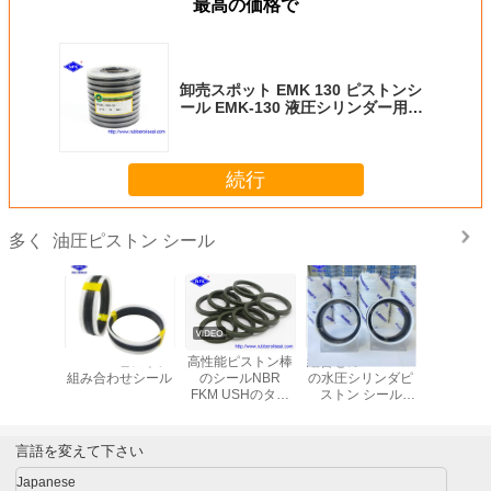
最高の価格で
卸売スポット EMK 130 ピストンシ
ール EMK-130 液圧シリンダー用水
圧ピストンシール
続行
油圧ピストン シール
多く
80 掘削
492425 ピストン
高性能ピストン棒
組合せのTecnolan
金属産業 
シリンダー
組み合わせシール
のシールNBR
の水圧シリンダピ
トンシ
ール
FKM USHのタイ
ストン シール
プ耐食性
POM材料
言語を変えて下さい
Japanese