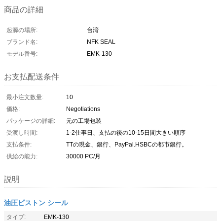
商品の詳細
起源の場所:
台湾
ブランド名:
NFK SEAL
モデル番号:
EMK-130
お支払配送条件
最小注文数量:
10
価格:
Negotiations
パッケージの詳細:
元の工場包装
受渡し時間:
1-2仕事日、支払の後の10-15日間大きい順序
支払条件:
TTの現金、銀行、PayPal.HSBCの都市銀行。
供給の能力:
30000 PC/月
説明
油圧ピストン シール
タイプ:
EMK-130