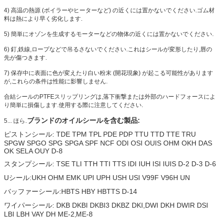
4) 高温の熱源 (ボイラーやヒーターなど) の近くには置かないでください.ゴム材
料は熱により早く劣化します.
5) 簡単にオゾンを生成するモーターなどの物体の近くには置かないでください.
6) 釘,鉄線,ロープなどで吊るさないでください.これはシールが変形したり,唇の
先が傷つきます.
7) 保存中に表面に色が変えたり白い粉末 (開花現象) が起こる可能性があります
が,これらの条件は性能に影響しません.
合結シールのPTFEスリップリングは,落下衝撃または外部のハードフォースによ
り簡単に損傷します.使用する際に注意してください.
.
ブランドのオイルシールを含む製品:
5... ほら
ピストンシール: TDE TPM TPL PDE PDP TTU TTD TTE TRU
SPGW SPGO SPG SPGA SPF NCF ODI OSI OUIS OHM OKH DAS
OK SELA OUY D-8
スタンプシール: TSE TLI TTH TTI TTS IDI IUH ISI IUIS D-2 D-3 D-6
Uシール:UKH OHM EMK UPI UPH USH USI V99F V96H UN
バッファーシール:HBTS HBY HBTTS D-14
ワイパーシール: DKB DKBI DKBI3 DKBZ DKI,DWI DKH DWIR DSI
LBI LBH VAY DH ME-2
ME-8
,