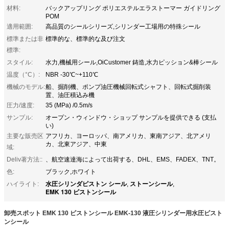
材料:
バックアップリング ポリエステルエラストーマー ガイドリング
POM
適用範囲:
高品質のシールシリーズ,シリンダー工場用の特殊シール
標準または非
標準的な、標準的な及び注文
標準:
スタイル:
水力,機械用シール,OiCustomer 鋳造,水力ピッション&棒シール
温度（°C）:
NBR -30℃~+110℃
機械のモデル:
船、掘削機、ポンプ油圧機械回転式シャフト、回転式掘削装
置、油圧積込み機
圧力/速度:
35 (MPa) /0.5m/s
サンプル:
オープン・ウィンドウ・ショップ サンプルを提供できる (支払
い)
主要な販売区
アフリカ、ヨーロッパ、南アメリカ、東南アジア、北アメリ
カ、北東アジア、中東
域:
Deliv著方法::
、航空速達海によって出荷する、DHL、EMS、FADEX、TNT。
色:
ブラック,ホワイト
水圧シリンダピストン シール
ストーンシール
ハイライト:
,
,
EMK 130 ピストンシール
卸売スポット EMK 130 ピストンシール EMK-130 液圧シリンダー用水圧ピスト
ンシール