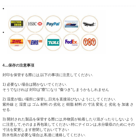
OHM
80*63*145
4....
保存の注意事項
封印を保管する際には,以下の事項に注意してください.
1) 必要ない場合は開かないでください.
そうでなければ 封印は"塵"になり "傷つき"しまうかもしれません
2) 湿度が低い場所に保管し,日光を直接浴びないようにしてください.
紫外線 と 湿度 は ゴム 材料 の 劣化 と 樹脂 材料 の 寸法 変化 と 劣化 を 加速 さ
せる.
3) 開封された製品を保管する際には,外物質が粘着したり混ざったりしないよう
に注意して,そのまま再包装してください.特にナイロンは,水分吸収のためにその
寸法を変更します密閉しておいて下さい
防水包装が必要な場合は,私達に連絡してください.