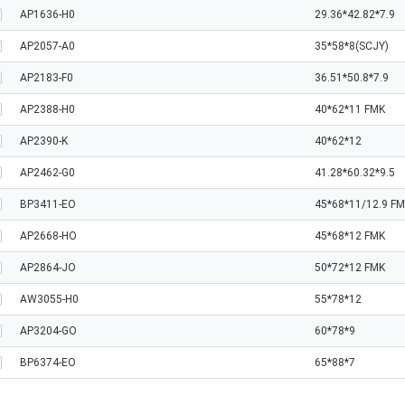
AP1636-H0
29.36*42.82*7.9
AP2057-A0
35*58*8(SCJY)
AP2183-F0
36.51*50.8*7.9
AP2388-H0
40*62*11 FMK
AP2390-K
40*62*12
AP2462-G0
41.28*60.32*9.5
BP3411-EO
45*68*11/12.9 F
AP2668-HO
45*68*12 FMK
AP2864-JO
50*72*12 FMK
AW3055-H0
55*78*12
AP3204-GO
60*78*9
BP6374-EO
65*88*7