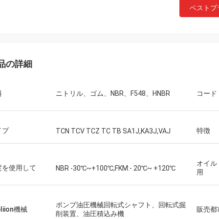
ベストプ
品の詳細
料
ニトリル、ゴム、NBR、F548、HNBR
コード
イプ
特徴
TCN TCV TCZ TC TB SA1J,KA3J,VAJ
オイル
度を使用して
NBR -30℃~+100℃;FKM:- 20℃~ +120℃
用
ポンプ油圧機械回転式シャフト、回転式掘
liion機械
販売都
削装置、油圧積込み機