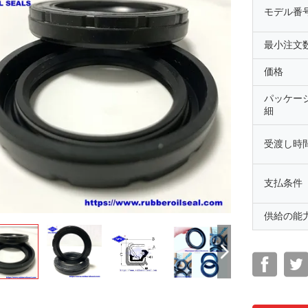
モデル番
最小注文
価格
パッケー
細
受渡し時
支払条件
供給の能