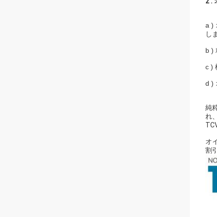
2 .
a
し
b
c
d
純
れ
TC
オ
割