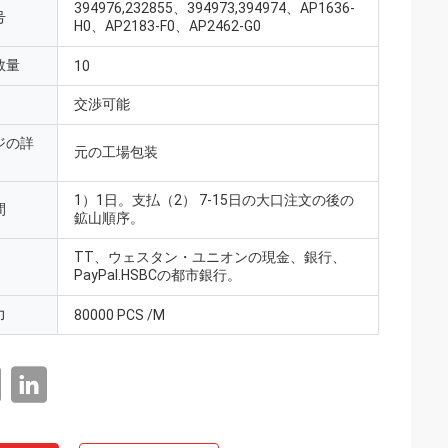
394976,232855、394973,394974、AP1636-
号
H0、AP2183-F0、AP2462-G0
数量
10
交渉可能
ジの詳
元の工場包装
1）1日。支払（2） 7-15日の大口注文の後の
間
鉱山順序。
TT、ウェスタン・ユニオンの現金、銀行、
PayPal.HSBCの都市銀行。
力
80000 PCS /M