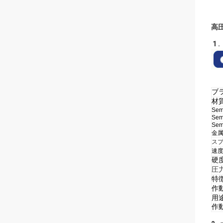
高圧
1 
ブ
材質
Sem
Sem
Sem
金
ス
速度
硬度
圧力
特徴
作
用途
作