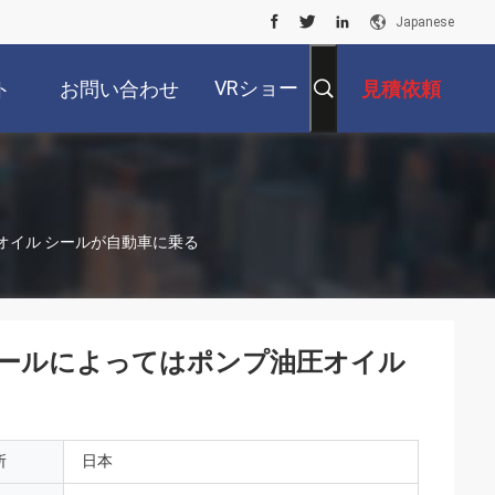
Japanese
VRショー
ト
お問い合わせ
見積依頼
油圧オイル シールが自動車に乗る
イル シールによってはポンプ油圧オイル
所
日本