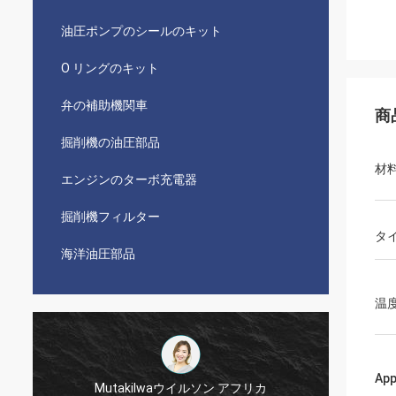
油圧ポンプのシールのキット
O リングのキット
弁の補助機関車
商
掘削機の油圧部品
材
エンジンのターボ充電器
掘削機フィルター
タ
海洋油圧部品
温
App
Mutakilwaウイルソン アフリカ