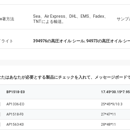
カーロ
に製造者および専門の提案を与える
、商品良質、私達将来持っています
Sea、Air Express、DHL、EMS、Fadex、
riv著方法
サンプ
TNTによる輸送。
opertionをです。
イライト
394976の高圧オイル シール
,
94973の高圧オイル シ
なたはあなたが必要とする製品にチェックを入れて、メッセージボード
BP1518-E0
17.45*30.15*7.95
AP1336-EO
25*45*9/10.3
AP1518-F0
27*47*11
AP1563-K0
28*48*11