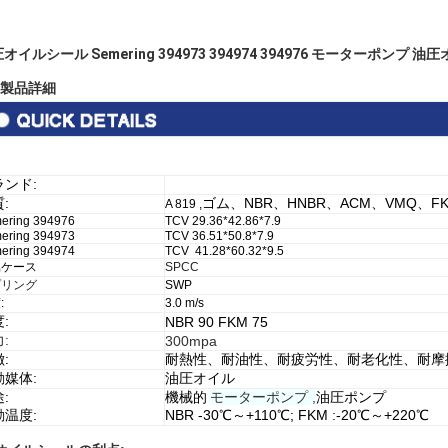
オイルシール Semering 394973 394974 394976 モーターポンプ 
. 製品詳細
ランド:
:
ゴム、NBR、HNBR、ACM、VMQ、F
A 819 ,
ering 394976
TCV 29.36*42.86*7.9
ering 394973
TCV 36.51*50.8*7.9
ering 394974
TCV 41.28*60.32*9.5
属ケース
SPCC
プリング
SWP
:
3.0
m/s
:
NBR 90 FKM 75
:
300mpa
:
耐熱性、耐油性、耐疲労性、耐老化性、耐摩
動媒体:
油圧オイル
:
機械的
モーターポンプ ,
油圧ポンプ
動温度:
NBR -30℃～+110℃; FKM :-20℃～+220℃