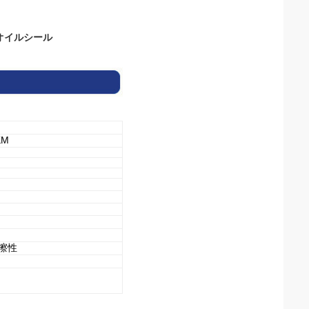
油圧オイルシール
KM
擦性