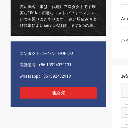
古い顧客、事は、代理店プロダクトです確
よい常
実な100%才顕著なコスト パフォーマンス
ことは
Ar
!
いつも通りまだあります。 速い船積みおよ
長いco
び非常によいservic私は値します5つの星に
推薦します!
ハ
y
コンタクトパーソン :
FION LIU
電話番号 :
+86 13924029131
あ
whatsapp :
+8613924029131
連絡先