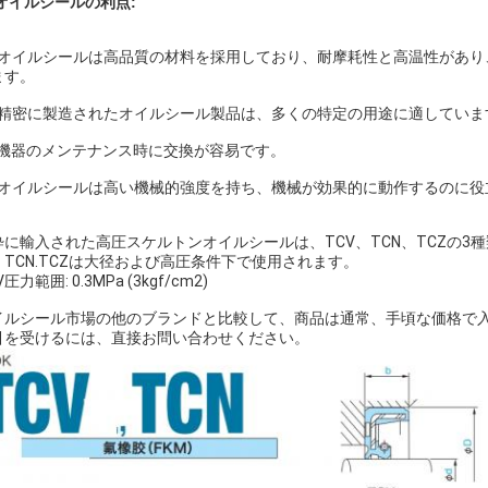
オイルシールの利点:
 ) オイルシールは高品質の材料を採用しており、耐摩耗性と高温性があ
ます。
 ) 精密に製造されたオイルシール製品は、多くの特定の用途に適していま
 ) 機器のメンテナンス時に交換が容易です。
 ) オイルシールは高い機械的強度を持ち、機械が効果的に動作するのに
粋に輸入された高圧スケルトンオイルシールは、TCV、TCN、TCZの3
、TCN.TCZは大径および高圧条件下で使用されます。
V圧力範囲: 0.3MPa (3kgf/cm2)
イルシール市場の他のブランドと比較して、商品は通常、手頃な価格で
引を受けるには、直接お問い合わせください。