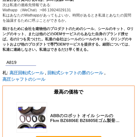
次は私達の連絡先情報である:
Wathapp （WeChat）:+86 13924029131
私はあなたのWathappがあってもよいか。時間があるとき私達とあなたの質問
を論議するために呼ぶことができるか。
助けるために会社を建物他のプロダクトのためのシール、シールのキット、Oリ
ングのキット、または他のどのOEMサービスのもあなた自身のブランド捜せ
ば。右の1つを見つけた。私達の会社はシールのシールのキット、Oリングのキ
ットおよび他のプロダクトで専門OEMサービスを提供する。細部については、
私達に連絡しなさい。私達はできるだけ早く答える。
A819
高圧回転式シール
回転式シャフトの唇のシール
札:
,
,
高圧シャフトのシール
最高の価格で
ABBのロボット オイル シールの
Fkm BZ6806E BZ6805Eゴム製骨組
オイル シール