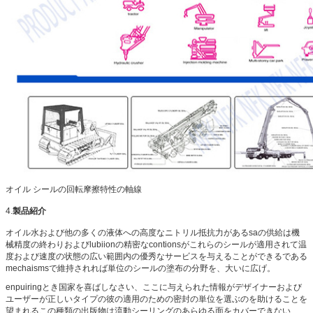
オイル シールの回転摩擦特性の軸線
4.
製品紹介
オイル水および他の多くの液体への高度なニトリル抵抗力があるsaの供給は機
械精度の終わりおよびlubiionの精密なcontionsがこれらのシールが適用されて温
度および速度の状態の広い範囲内の優秀なサービスを与えることができるである
mechaismsで維持されれば単位のシールの塗布の分野を、大いに広げ。
enpuiringとき国家を喜ばしなさい、ここに与えられた情報がデザイナーおよび
ユーザーが正しいタイプの彼の適用のための密封の単位を選ぶのを助けることを
望まれるこの種類の出版物は流動シーリングのあらゆる面をカバーできない