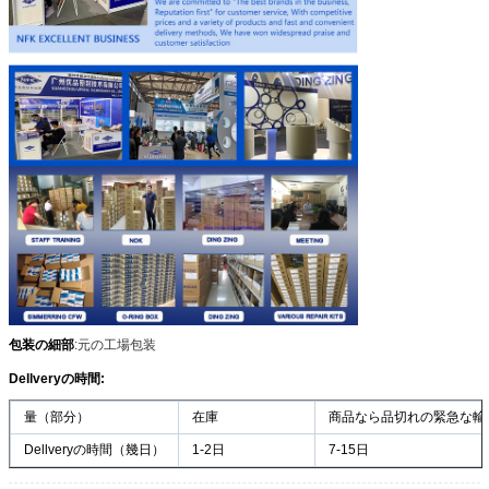
送信
包装の細部
:元の工場包装
Dellveryの時間:
量（部分）
在庫
商品なら品切れの緊急な輸
Dellveryの時間（幾日）
1-2日
7-15日