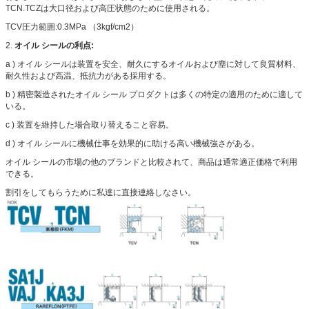
TCN.TCZは大口径および高圧状態のために使用される。
TCV圧力範囲:0.3MPa （3kgf/cm2）
2.
オイル シールの利点:
a ) オイル シールは装置を安全、耐久にするオイルおよび塵に対して良質材料、
耐久性および高温、抵抗力がある採用する。
b ) 精密製造されたオイル シール プロダクトは多くの特定の適用のために適して
いる。
c ) 装置を維持した場合取り替えること容易。
d ) オイル シールに機械仕事を効果的に助ける高い機械強さがある。
オイル シールの市場の他のブランドと比較されて、商品は通常適正価格で利用
できる。
割引をしてもらうために私達に直接連絡しなさい。