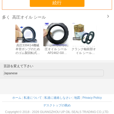
続行
高圧オイル シール
多く
耐老化 液体 油 密
Cfw Babsl 高圧オ
94973の394974
高圧3394
封 器
イルシール
の394976の高圧
本管ポン
オイル シールによ
のゴム製
ってはポンプ油圧
ャフトの
オイル シールが自
ル
動車に乗る
言語を変えて下さい
Japanese
ホーム
|
私達について
|
私達に連絡しなさい
|
地図
|
Privacy Policy
デスクトップの眺め
Copyright © 2018 - 2026 GUANGZHOU UP OIL-SEALS TRADING CO.,LTD.