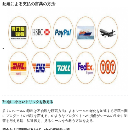
配達による支払の言葉の方法:
7つは…
小さいトリックを教える
多くのシールの原料は不合理な貯蔵方法によるシールの老化を加速する貯蔵の間
にプロダクトの出現を変える。のようなプロダクトへの損傷がシールの生命に影
響を与える錆、私達伝え、見るシールを今救う方法をある:
照会および質問があれば、plsの接触Fion劉