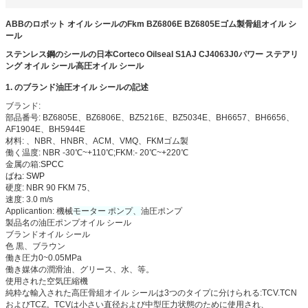
ABBのロボット オイル シールのFkm BZ6806E BZ6805Eゴム製骨組オイル シ
ール
ステンレス鋼のシールの日本Corteco Oilseal S1AJ CJ4063J0パワー ステアリ
ング オイル シール高圧オイル シール
1. のブランド油圧オイル シールの記述
ブランド:
部品番号: BZ6805E、BZ6806E、BZ5216E、BZ5034E、BH6657、BH6656、
AF1904E、BH5944E
材料: 、NBR、HNBR、ACM、VMQ、FKMゴム製
働く温度: NBR -30℃~+110℃;FKM:- 20℃~+220℃
金属の箱
:
SPCC
ばね: SWP
硬度: NBR 90 FKM 75、
速度:
3.0
m/s
Applicantion:
機械
モーター ポンプ、
油圧ポンプ
製品名の
油圧ポンプオイル シール
ブランド
オイル シール
色
黒、ブラウン
働き圧力
0~0.05MPa
働き媒体の
潤滑油、グリース、水、等。
使用された
空気圧縮機
純粋な輸入された高圧骨組オイル シールは3つのタイプに分けられる:TCV.TCN
およびTCZ。TCVは小さい直径および中型圧力状態のために使用され、