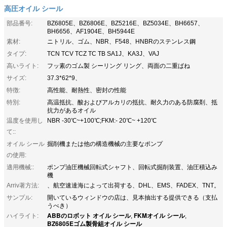
高圧オイル シール
部品番号:
BZ6805E、BZ6806E、BZ5216E、BZ5034E、BH6657、
BH6656、AF1904E、BH5944E
素材:
ニトリル、ゴム、NBR、F548、HNBRのステンレス鋼
タイプ:
TCN TCV TCZ TC TB SA1J、KA3J、VAJ
高いライト:
フッ素のゴム製 シーリング リング、両面の二重ばね
サイズ:
37.3*62*9、
特徴:
高性能、耐熱性、密封の性能
特別:
高温抵抗、酸およびアルカリの抵抗、耐久力のある防腐剤、抵
抗力があるオイル
温度を使用し
NBR -30℃~+100℃;FKM:- 20℃~ +120℃
て::
オイル シール
掘削機または他の構造機械の主要なポンプ
の使用:
適用機械::
ポンプ油圧機械回転式シャフト、回転式掘削装置、油圧積込み
機
Arriv著方法:
、航空速達海によって出荷する、DHL、EMS、FADEX、TNT。
サンプル:
開いているウィンドウの店は、見本抽出する提供できる（支払
うべき）
ABBのロボット オイル シール
FKMオイル シール
ハイライト:
,
,
BZ6805Eゴム製骨組オイル シール