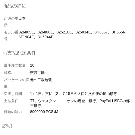
商品の詳細
起源の場
日本
所:
モデル番
BZ6805E、BZ6806E、BZ5216E、BZ5034E、BH6657、BH6656、
AF1904E、BH5944E
号:
お支払配送条件
最小注文数量:
20
価格:
交渉可能
パッケージの詳
元の工場包装
細:
受渡し時間:
1）1日。支払（2） 7-15日の大口注文の後の鉱山順序。
支払条件:
TT、ウェスタン・ユニオンの現金、銀行、PayPal.HSBCの都
市銀行。
供給の能力:
8000000 PCS /M
説明