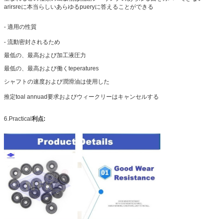
arirsreに本当らしいあらゆるpueryに答えることができる
- 適用の性質
- 流動密封されるため
最低の、最高および加工液圧力
最低の、最高および働くteperatures
シャフトの速度および潤滑油は使用した
推定toal annuad要求およびウィークリーはキャンセルする
6.Practical
利点: