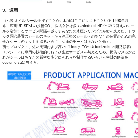
3。適用
ゴム製 オイル シールを捜すことか。私達はここに助けることいる!1998年以
来、広州UP-SEALの技術CO.、株式会社は多くのindustri NFKの取り替えのシー
ルを増加するサービス間隔を減らすあなたの水圧シリンダの寿命を支えた。トラ
ック調節装置のシールのキットから油圧棒のシールへのあなたの装置のための完
全なシールのキットを造るために、私達のチームはあなたと働く。
密封プロダクト、短い周期および高いeffciency .TOのUstomizetheの開発顧客に
エンジニアに専門の技術的なおよび生産サービスを与えるため。提供できるかど
れがシールはあなたの厳密な指定にそれらを制作するいろいろ密封の解決を
customersaに与える。