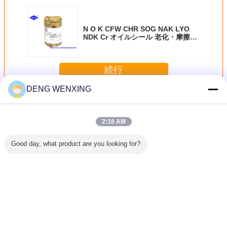
N O K CFW CHR SOG NAK LYO
NDK Cr オイルシール 老化・摩擦耐
性
続行
DENG WENXING
高圧オイル シール
多く
2:18 AM
Good day, what product are you looking for?
394974
高圧339414機械
モーター ポンプ高
S6KTエンジンの
耐老化 液
76の高圧
本管ポンプのため
圧オイル シール
クランク軸前部オ
封 
シールによ
のゴム製回転式シ
AP2462-G0
イル シール
ンプ油圧
ャフトの唇のシー
Nubberオイル シ
AE3527-E0 TCの
シールが自
ル
ール
タイプ
に乗る
41.28*60.32*9.5
言語を変えて下さい
Japanese