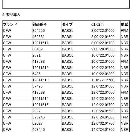
5
.
製品導入
ブランド
部品番号
タイプ
d1 d2 h
動脈
CFW
354256
BABSL
8.00*22.0*600
FPM
CFW
462581
BABSL
8.00*22.0*600
NBR
CFW
12011511
BABSL
8.00*22.0*700
NBR
CFW
80489
BABSL
9.00*20.0*600
NBR
CFW
2891
BABSL
10.0*22.0*600
NBR
CFW
418583
BABSL
10.0*22.0*600
FPM
CFW
12011512
BABSL
10.0*22.0*700
NBR
CFW
6486
BABSL
10.0*22.0*800
NBR
CFW
12011513
BABSL
11.0*22.0*700
NBR
CFW
37496
BABSL
12.0*22.0*600
NBR
CFW
418598
BABSL
12.0*22.0*600
FPM
CFW
12011514
BABSL
12.0*22.0*600
NBR
CFW
12011515
BABSL
12.0*22.0*700
NBR
CFW
2927
BABSL
12.0*24.0*600
NBR
CFW
325246
BABSL
12.0*24.0*600
FPM
CFW
62027
BABSL
12.0*32.0*700
NBR
CFW
463446
BABSL
14.0*24.0*700
NBR