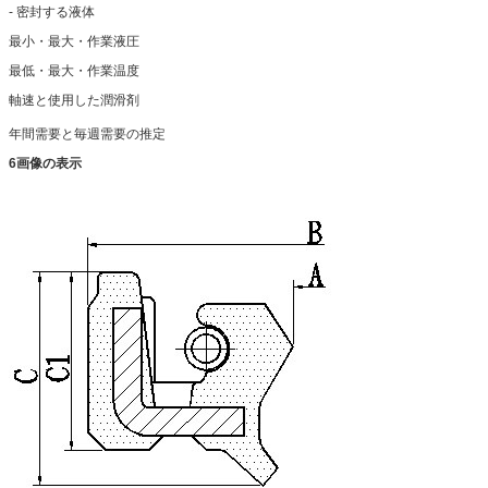
- 密封する液体
最小・最大・作業液圧
最低・最大・作業温度
軸速と使用した潤滑剤
年間需要と毎週需要の推定
6画像の表示