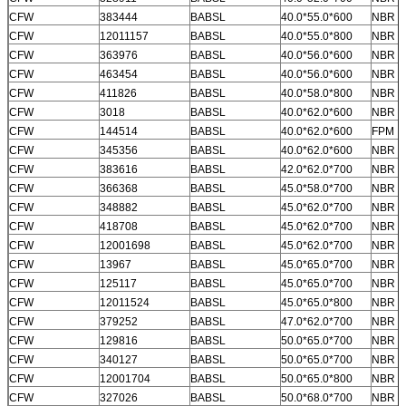
CFW
383444
BABSL
40.0*55.0*600
NBR
CFW
12011157
BABSL
40.0*55.0*800
NBR
CFW
363976
BABSL
40.0*56.0*600
NBR
CFW
463454
BABSL
40.0*56.0*600
NBR
CFW
411826
BABSL
40.0*58.0*800
NBR
CFW
3018
BABSL
40.0*62.0*600
NBR
CFW
144514
BABSL
40.0*62.0*600
FPM
CFW
345356
BABSL
40.0*62.0*600
NBR
CFW
383616
BABSL
42.0*62.0*700
NBR
CFW
366368
BABSL
45.0*58.0*700
NBR
CFW
348882
BABSL
45.0*62.0*700
NBR
CFW
418708
BABSL
45.0*62.0*700
NBR
CFW
12001698
BABSL
45.0*62.0*700
NBR
CFW
13967
BABSL
45.0*65.0*700
NBR
CFW
125117
BABSL
45.0*65.0*700
NBR
CFW
12011524
BABSL
45.0*65.0*800
NBR
CFW
379252
BABSL
47.0*62.0*700
NBR
CFW
129816
BABSL
50.0*65.0*700
NBR
CFW
340127
BABSL
50.0*65.0*700
NBR
CFW
12001704
BABSL
50.0*65.0*800
NBR
CFW
327026
BABSL
50.0*68.0*700
NBR