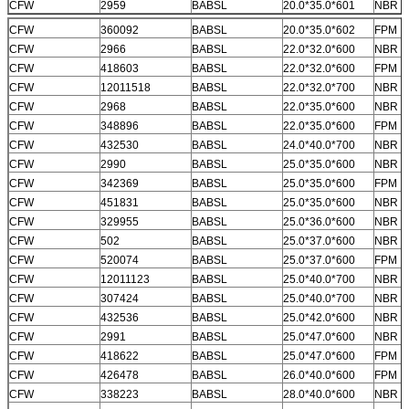
CFW
2959
BABSL
20.0*35.0*601
NBR
CFW
360092
BABSL
20.0*35.0*602
FPM
CFW
2966
BABSL
22.0*32.0*600
NBR
CFW
418603
BABSL
22.0*32.0*600
FPM
CFW
12011518
BABSL
22.0*32.0*700
NBR
CFW
2968
BABSL
22.0*35.0*600
NBR
CFW
348896
BABSL
22.0*35.0*600
FPM
CFW
432530
BABSL
24.0*40.0*700
NBR
CFW
2990
BABSL
25.0*35.0*600
NBR
CFW
342369
BABSL
25.0*35.0*600
FPM
CFW
451831
BABSL
25.0*35.0*600
NBR
CFW
329955
BABSL
25.0*36.0*600
NBR
CFW
502
BABSL
25.0*37.0*600
NBR
CFW
520074
BABSL
25.0*37.0*600
FPM
CFW
12011123
BABSL
25.0*40.0*700
NBR
CFW
307424
BABSL
25.0*40.0*700
NBR
CFW
432536
BABSL
25.0*42.0*600
NBR
CFW
2991
BABSL
25.0*47.0*600
NBR
CFW
418622
BABSL
25.0*47.0*600
FPM
CFW
426478
BABSL
26.0*40.0*600
FPM
CFW
338223
BABSL
28.0*40.0*600
NBR