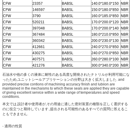
CFW
23357
BABSL
140.0*180.0*150
NBR
CFW
146597
BABSL
150.0*180.0*850
NBR
CFW
3790
BABSL
160.0*185.0*850
NBR
CFW
520211
BABSL
170.0*200.0*120
NBR
CFW
397048
BABSL
170.0*200.0*140
NBR
CFW
367484
BABSL
180.0*210.0*850
NBR
CFW
360342
BABSL
200.0*230.0*130
NBR
CFW
412661
BABSL
240.0*270.0*850
NBR
CFW
430275
BABSL
240.0*270.0*850
NBR
CFW
407571
BABSL
260.0*280.0*100
NBR
CFW
421276
BABSL
300.0*340.0*200
NBR
石油水や他の多くの液体に耐性のある高度な開発されたナトリルが利用可能にな
ったため,ユニットシールアプリケーションの分野は大きく拡大しました. and
provided precise contions of machining accuracy finish and lubiion are
maintained in the mechaisms to which these seals are applied they are capable
of giving excellent service within a wide range of temperatures and speed
conditions.
本文では,設計者や使用者が,その用途に適した密封装置の種類を正しく選択する
のに役立つと期待しています.,提出される可能性のあるすべての質問に答えるこ
ともできません.
- 適用の性質