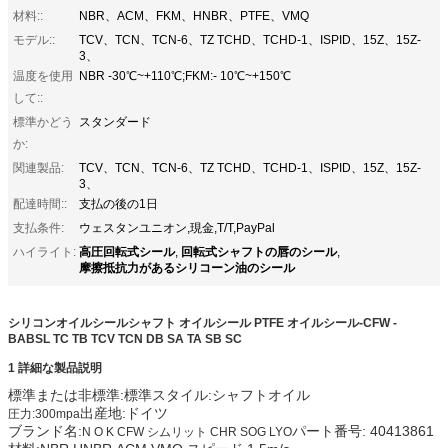
材料::
NBR、ACM、FKM、HNBR、PTFE、VMQ
モデル::
TCV、TCN、TCN-6、TZ TCHD、TCHD-1、ISPID、15Z、15Z-
3、
温度を使用
NBR -30℃~+110℃;FKM:- 10℃~+150℃
して::
標準かどう
スタンダード
か:
関連製品:
TCV、TCN、TCN-6、TZ TCHD、TCHD-1、ISPID、15Z、15Z-
3、
配達時間::
支払の後の1日
支払条件:
ウェスタンユニオン,現金,T/T,PayPal
高圧回転式シール
回転式シャフトの唇のシール
ハイライト:
,
,
摩擦抵抗力があるシリコーン油のシール
シリコンオイルシールシャフト オイルシール PTFE オイルシール-CFW -
BABSL TC TB TCV TCN DB SA TA SB SC
1 詳細な製品説明
標準または非標準:標準スタイル:シャフトオイル
出産地:ドイツ
圧力
:
300mpa
ブランド名:
パート番号: 40413861
N O K CFW シムリット CHR SOG LYO