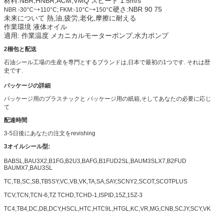
材料:NBR,HNBR,ACM,VMQ スピード
1.5m/s
硬さ
:
NBR 90 75
NBR -30°C~+110°C; FKM:-10°C~+150°C
未来について
熱,油,疲労,老化,摩擦に耐える
作業環境
液体オイル
適用: 作業温度
メカニカルモーターポンプ,水力ポンプ
2梱包と配送
石油シール工場の生産を専門とするブランドは,日本で最初の1つです. それは歴
史です.
パッケージの詳細
パッケージ用のプラスチックと パッケージ用の紙箱,そしてあなたの必要に応じ
て
配達時間
3-5日後にあなたの注文をrevishing
3
オイルシール型:
BABSL,BAU3X2,B1FG,B2U3,BAFG,B1FUD2SL,BAUM3SLX7,B2FUD
BAUMX7,BAU3SL
TC,TB,SC,SB,TB5SY,VC,VB,VK,TA,SA,SAY,SCNY2,SCOT,SCOTPLUS
TCV,TCN,TCN-6,TZ TCHD,TCHD-1,ISPID,15Z,15Z-3
TC4,TB4,DC,DB,DCY,HSCL,HTC,HTC9L,HTGL,KC,VR,MG,CNB,SCJY,SCY,VK