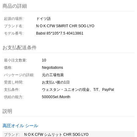
商品の詳細
起源の場所:
ドイツ語
ブランド名:
N O K CFW SIMRIT CHR SOG LYO
モデル番号:
Babsl 85*105*7.5 40413861
お支払配送条件
最小注文数量:
10
価格:
Negotiations
パッケージの詳細:
元の工場包装
受渡し時間:
お支払い後の1日
支払条件:
ウェスタン・ユニオンの現金、T/T、PayPal
供給の能力:
50000Set /Month
説明
高圧オイル シール
ブランド:
N O K CFW シムリット CHR SOG LYO