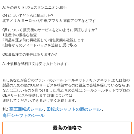
A: その通り
T/T,ウェスタンユニオン,銀行
Q4 について
どちらに輸出した?
北アメリカ,ヨーロッパ,中東,アフリカ,東南アジアなどです
Q5 について:
販売後のサービスをどのように保証しますか?
1生産中の厳格な検査
2商品を運ぶ前に再確認して 梱包状態を確認します
3顧客からのフィードバックを追跡し,受け取る
Q6:最低注文の要件はありますか?
A: 小規模な試料注文は受け入れられます.
もしあなたが自分のブランドのシール,シールキット,Oリングキット,または他の
製品のための他のOEMサービスを構築するのに役立つ会社を探しているなら.あ
なたは正しいものを見つけました.私たちの会社は,シールシールキットでプロの
OEMサービスを提供します.詳細については
連絡してください.できるだけ早く返信します.
高圧回転式シール
回転式シャフトの唇のシール
札:
,
,
高圧シャフトのシール
最高の価格で