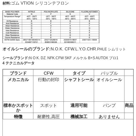
ゴム VTION シリコンテフロン
材料:
オイルシールのブランド:
N.O.K. CFW.L.Y.O.CHR.
PHLE シムリット
シールブランド:
N O K. DZ. NFK.CFW SKF メルケル B+S AUTOX プロ1
4 テクニカルデータ
ブランド
CFW
タイプ
バッブル
メカニカル
行動の封印
シャフトシール
オイルシール
標本かスポット
スポット
適用可能
パンプ
商品
か
特徴
耐磨性,高圧
機械加工
ありません