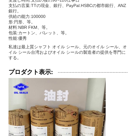
支払の言葉:TTの現金、銀行、PayPal.HSBCの都市銀行、ANZ
銀行。
供給の能力:100000
形:円形、等。
材料:NBR FKM、等。
包装:カートン、パレット、等。
性能:優秀
私達は最上質シャフト オイル シール、元のオイル シール、オ
イル シール台湾およびオイル シールの製造者の提供を専門に
する。
プロダクト表示: