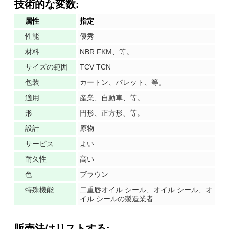
技術的な変数:
属性
指定
性能
優秀
材料
NBR FKM、等。
サイズの範囲
TCV TCN
包装
カートン、パレット、等。
適用
産業、自動車、等。
形
円形、正方形、等。
設計
原物
サービス
よい
耐久性
高い
色
ブラウン
特殊機能
二重唇オイル シール、オイル シール、オ
イル シールの製造業者
販売法はリストする
: