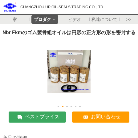
GUANGZHOU UP OIL-SEALS TRADING CO.,LTD
家
プロダクト
ビデオ
私達について
>>
Nbr Fkmのゴム製骨組オイルは円形の正方形の形を密封する
ベストプライス
お問い合わせ
商品の詳細