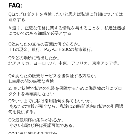
FAQ:
Q1はプロダクトを点検したいと思えば私達に詳細については
連絡する。
A.速く、正確な価格に関する情報を与えることを、私達は機械
についてのある細部が必要とする
Q2:あなたの支払の言葉は何であるか。
:
TTの現金、銀行、PayPal.HSBCの都市銀行。
Q3:
どの場所に輸出したか。
北アメリカ、ヨーロッパ、中東、アフリカ、東南アジア等。
Q4:
あなたの販売サービスを後保証する方法か。
1.生産の間の厳密な点検
2. 良い状態で私達の包装を保障するために郵送物の前にプロ
ダクトを再確認しなさい
Q5:いつまでに私は引用語句を得てもいいか。
:あなたの情報が完全なら、私達は24時間以内の私達の引用語
句を提供する。
Q6:最低順序の条件があるか。
:小さい試験順序は受諾可能である。
Q7:私達に連絡する方法か。