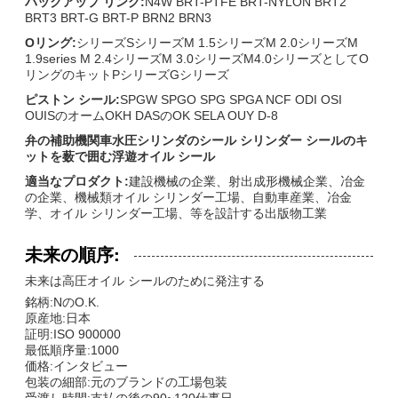
バックアップ リング:
N4W BRT-PTFE BRT-NYLON BRT2
BRT3 BRT-G BRT-P BRN2 BRN3
Oリング:
シリーズSシリーズM 1.5シリーズM 2.0シリーズM
1.9series M 2.4シリーズM 3.0シリーズM4.0シリーズとしてO
リングのキットPシリーズGシリーズ
ピストン シール:
SPGW SPGO SPG SPGA NCF ODI OSI
OUISのオームOKH DASのOK SELA OUY D-8
弁の補助機関車水圧シリンダのシール シリンダー シールのキ
ットを薮で囲む浮遊オイル シール
適当なプロダクト:
建設機械の企業、射出成形機械企業、冶金
の企業、機械類オイル シリンダー工場、自動車産業、冶金
学、オイル シリンダー工場、等を設計する出版物工業
未来の順序:
未来は高圧オイル シールのために発注する
銘柄:NのO.K.
原産地:日本
証明:ISO 900000
最低順序量:1000
価格:インタビュー
包装の細部:元のブランドの工場包装
受渡し時間:支払の後の90~120仕事日