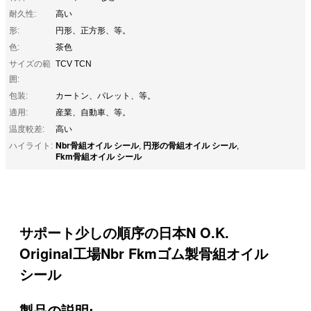
耐久性:
高い
形:
円形、正方形、等。
色:
茶色
サイズの範
TCV TCN
囲:
包装:
カートン、パレット、等。
適用:
産業、自動車、等。
温度較差:
高い
Nbr骨組オイル シール
円形の骨組オイル シール
ハイライト:
,
,
Fkm骨組オイル シール
サポート少しの順序の日本N O.K.
Original工場Nbr Fkmゴム製骨組オイル
シール
製品の説明: