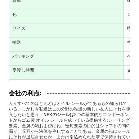
標準
Glob
色
ショ
サイズ
標準的で
輸送
空気/海
パッキング
ペー
受渡し時間
支払の
会社の利点
:
人々すべてのほとんどはオイル シールがであるもの知られて
いる。しかし今私達はこの分野の私達の新しい友人にそれを導
入したいと思う。
NFKのシールは
3つの基本的なコンポーネン
トからゴム製 オイル シールを成っている提供する:シーリング
要素、金属の箱およびばね。密封要素の目的はシャフトの間の
漏り、収容から液体を停止することである。金属の箱はシール
にそれが退屈させたか、または引込められた溝で保持されてい