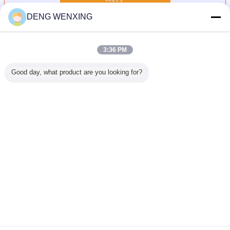
DENG WENXING
高圧オイル シール
多く
3:36 PM
Good day, what product are you looking for?
394974
高圧339414機械
モーター ポンプ高
S6KTエンジンの
耐老化 液
76の高圧
本管ポンプのため
圧オイル シール
クランク軸前部オ
封 
シールによ
のゴム製回転式シ
AP2462-G0
イル シール
ンプ油圧
ャフトの唇のシー
Nubberオイル シ
AE3527-E0 TCの
シールが自
ル
ール
タイプ
に乗る
41.28*60.32*9.5
言語を変えて下さい
Japanese
ホーム
|
私達について
|
私達に連絡しなさい
|
地図
|
Privacy Policy
デスクトップの眺め
Copyright © 2018 - 2026 GUANGZHOU UP OIL-SEALS TRADING CO.,LTD.
All rights reserved.