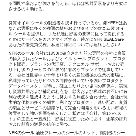
る間剛性率および強さを与える。ばねは密封要素をより有効に
させるのを助ける。
良質オイル シールの製造者を捜す行っているか。鎖YEEHはあ
なたの選択に多くの種類の材料およびタイプの次ゴム製 オイ
ル シールを提供し、また私達は顧客の要求に従って提供する
ためにサービスをカスタマイズする。確かに
NFK SEALSare
あなたの優先買受権。私達に詳細については連絡しなさい!
NFKのシール
:会社は1998に確立された並ぶ専門の会社に良質
の輸入されたシールおよびオイル シール プロダクト、プロダ
クト販売、ブランドの代理店、テクニカル サポートおよび売
り上げ後のサービスの世界的に有名なブランドで従事してい
る。会社は世界中で十年より多くの建設機械の企業の市場に、
私達持っていたりビジネス同僚が付いている強いプロダクト
データベースを、同時に、確立したりよい協同の関係を、実現
し資源共用および補足の利点を、顧客および私達のお互いに有
利な状況を達成するように努力する焦点を合わせた。会社は現
実的な価格の多くの顧客、完全なプロダクト、速い配達、良質
の製品とサービスの認識そして完全な開発を用いるよい市場の
位置そして強い客層を確立した。私達は「会社、第1のベス
ト」の主義と一直線に、顧客に役立つためにあり、企業の評判
および顧客の満足の信任に勝つ。
NFKのシール:
油圧ブレーカのシールのキット、掘削機のシー