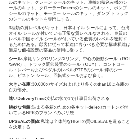
ルのキット、クレーン シールのキット、車輪の積込み機のシ
ールのキット、クローラーDozersのシールのキット、ポンプ
シールのキット、モーター シールのキット、ダンプ トラック
のシールのキットを専門にする。
3種類の質レベルがキット、日本オイル シールによって、台湾
オイル シールが付いている正常な質レベルなされる、良質の
レベル中国オイル シールが付いている低質のレベルを密封す
るためにある。顧客に従って私達に言うべき必要な構成私達は
適度な価格設定の部品の使用に従って。
シール:
摩耗リングOリング/Xリング、中心の振動シール（ROI
/SWR）、トラック調節装置のシール（OUY）、コントロー
ル・レバーおよびペダルのレベル;PTFEのシール:棒のシー
ル、ピストン シール、回転式シールおよび多く。
大きい在庫:
30,000のサイズおよびより多くのthan10に在庫の
百万部分。
速いDeliveryTime:
支払の後で1で仕事日出荷される
絶妙な包装:
詰まる各箱のための各キットdelieのカートンが付
いているNFKのブランドのポリ袋
UPSEALの価値:
私達は全体的なHIGTの質OILSEALを造ること
を決定する