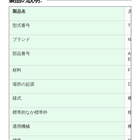
製品名
クラ
型式番号
TCV 
ブランド
NのO.
部品番号
AH340
E0 AP
材料
FKM 
場所の起源
日本
様式
機械
標準的なか標準外
標準
適用機械
機械